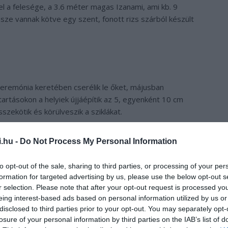
k el a felesége, a 3.6 méter magas Izanami, ami kb. 9
sze vannak kötve egy szent, fonott rizs szárból készült
ceremónia keretében cserélik le őket, májusban
tásokon a helyiek újjáépítik az 5, egyenként 10 cm
zekötik és körülveszik a sziklákat.
i.hu -
Do Not Process My Personal Information
to opt-out of the sale, sharing to third parties, or processing of your per
formation for targeted advertising by us, please use the below opt-out s
r selection. Please note that after your opt-out request is processed y
eing interest-based ads based on personal information utilized by us or
disclosed to third parties prior to your opt-out. You may separately opt-
losure of your personal information by third parties on the IAB’s list of