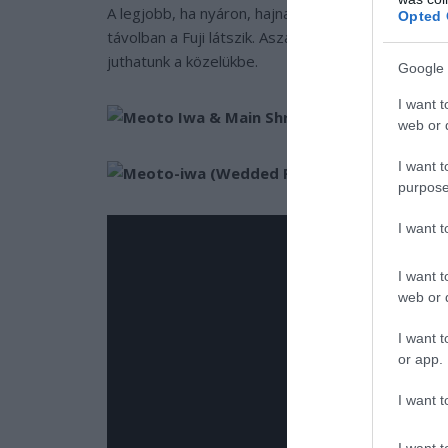
A legjobb, ha nyáron, hajnalban látogatjuk meg a s
Opted 
távolban a Fuji látszik. Aszálynál nem tűnik úgy, m
juthatunk a közelükbe.
Google 
I want t
web or d
I want t
purpose
I want 
I want t
web or d
I want t
or app.
I want t
I want t