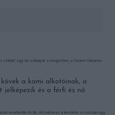
s sziklák” egy kis sziklapár a tengerben, a Futami Okitama-
 kövek a kami alkotóinak, a
 jelképezik és a férfi és nő
gasan emelkedik és kb. 40 méteres a kerülete. A csúcsán egy