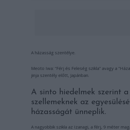
A házasság szentélye.
Meoto Iwa: “Férj és Feleség szikla” avagy a “Háza
jinja szentély előtt, Japánban.
A sinto hiedelmek szerint a
szellemeknek az egyesülését
házasságát ünneplik.
A nagyobbik szikla az Izanagi, a férj, 9 méter ma