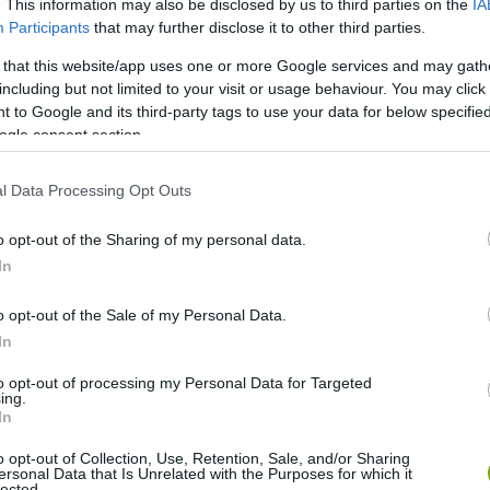
. This information may also be disclosed by us to third parties on the
IA
Participants
that may further disclose it to other third parties.
 that this website/app uses one or more Google services and may gath
including but not limited to your visit or usage behaviour. You may click 
 to Google and its third-party tags to use your data for below specifi
ogle consent section.
l Data Processing Opt Outs
a 14. században már biztosan kifeszítették. A
-korszakból való, előzőleg takeishizaki-nak hívták. A régi
o opt-out of the Sharing of my personal data.
mit idővel nagyobbra cseréltek. A jelenlegi fő szentély
In
resen elmossák a hullámok és viharok.
o opt-out of the Sale of my Personal Data.
házasság szentélyeként tisztelik
In
előtte imádkozni, akik abban a
to opt-out of processing my Personal Data for Targeted
ing.
yet, hogy a frigyük tartós és
In
o opt-out of Collection, Use, Retention, Sale, and/or Sharing
ersonal Data that Is Unrelated with the Purposes for which it
lected.