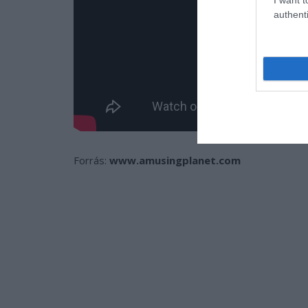
authenti
Forrás:
www.amusingplanet.com