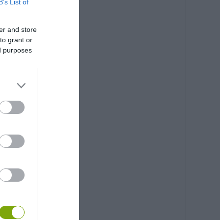
B’s List of
er and store
to grant or
ed purposes