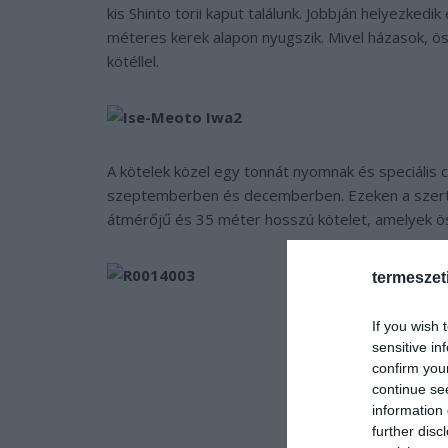
kis Shinto torii kaput találunk. Jobbján helyezkedi
méteres kerek alapon nyugszik. Mivel házasok, ös
kötéllel.
A kötelek közel egy tonnát nyomnak és speciális 
szeptemberben és decemberben. Ezeken a szertar
átmérőjű és 35 méter hosszú kötelet, amelyek öss
termeszet
If you wish 
sensitive in
confirm you
continue se
information 
further disc