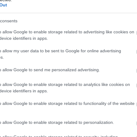
ziklákat, amikor a felkelő Nap közöttük bukkan elő és a
Out
intha a víz választaná szét a sziklákat, viszont száraz lábbal
consents
o allow Google to enable storage related to advertising like cookies on
evice identifiers in apps.
o allow my user data to be sent to Google for online advertising
s.
to allow Google to send me personalized advertising.
o allow Google to enable storage related to analytics like cookies on
evice identifiers in apps.
o allow Google to enable storage related to functionality of the website
o allow Google to enable storage related to personalization.
o allow Google to enable storage related to security, including