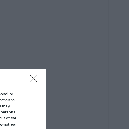
sonal or
ection to
ou may
 personal
out of the
 downstream