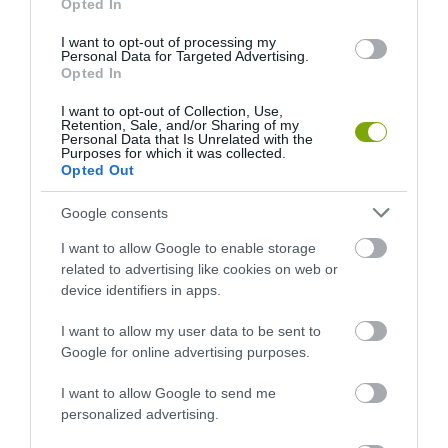
Opted In
I want to opt-out of processing my
CSODABOGÁR
KIRÁNDULÁS
OTTHON
Personal Data for Targeted Advertising.
Opted In
MIÉRT HISZÜNK A GYÓGYÍTÓ HELYEK VARÁZSÁBAN?
2026-01-19
I want to opt-out of Collection, Use,
Retention, Sale, and/or Sharing of my
Personal Data that Is Unrelated with the
Purposes for which it was collected.
Opted Out
…
1
2
3
101
Google consents
I want to allow Google to enable storage
related to advertising like cookies on web or
device identifiers in apps.
I want to allow my user data to be sent to
Google for online advertising purposes.
I want to allow Google to send me
personalized advertising.