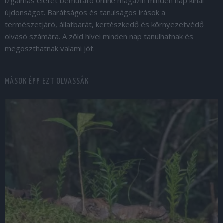
izgalmas életét bemutató online magazin minden nap kínál
újdonságot. Barátságos és tanulságos írások a
természetjáró, állatbarát, kertészkedő és környezetvédő
olvasó számára. A zöld hívei minden nap tanulhatnak és
megoszthatnak valami jót.
MÁSOK ÉPP EZT OLVASSÁK