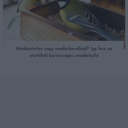
Madáretetés vagy madárkavalkád? Így lesz az
etetőből biztonságos madárbüfé