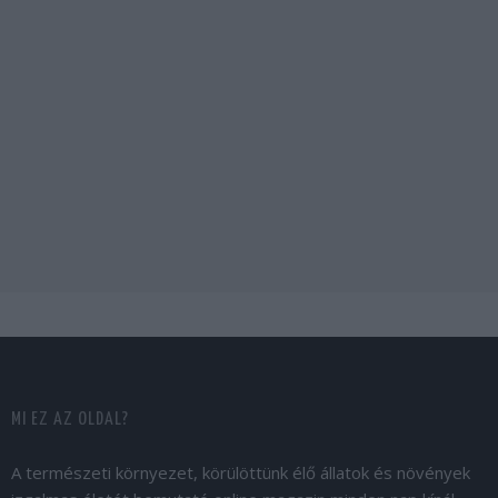
MI EZ AZ OLDAL?
A természeti környezet, körülöttünk élő állatok és növények