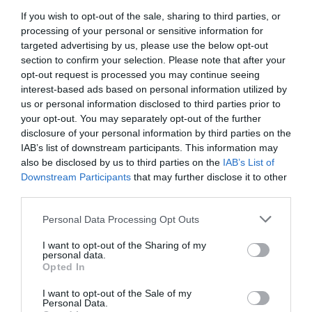
If you wish to opt-out of the sale, sharing to third parties, or
processing of your personal or sensitive information for
KIRÁNDULÁS
ZÖLD VILÁG
targeted advertising by us, please use the below opt-out
1960. JANUÁR 23. – AMIKOR AZ EMBER ELÉRTE A FÖLD
section to confirm your selection. Please note that after your
LEGMÉLYEBB PONTJÁT
opt-out request is processed you may continue seeing
interest-based ads based on personal information utilized by
2026-01-23
us or personal information disclosed to third parties prior to
your opt-out. You may separately opt-out of the further
disclosure of your personal information by third parties on the
IAB’s list of downstream participants. This information may
also be disclosed by us to third parties on the
IAB’s List of
Downstream Participants
that may further disclose it to other
third parties.
Please note that this website/app uses one or more Google
Personal Data Processing Opt Outs
services and may gather and store information including but
not limited to your visit or usage behaviour. You may click to
I want to opt-out of the Sharing of my
personal data.
grant or deny consent to Google and its third-party tags to
Opted In
use your data for below specified purposes in below Google
consent section.
I want to opt-out of the Sale of my
Personal Data.