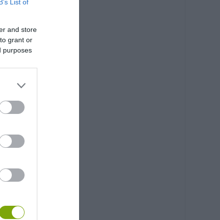
B’s List of
er and store
to grant or
ed purposes