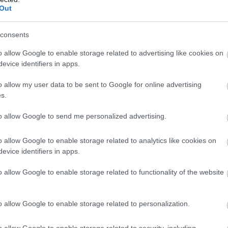
Out
zték.
consents
o allow Google to enable storage related to advertising like cookies on
evice identifiers in apps.
o allow my user data to be sent to Google for online advertising
s.
to allow Google to send me personalized advertising.
o allow Google to enable storage related to analytics like cookies on
evice identifiers in apps.
o allow Google to enable storage related to functionality of the website
ség ipari fejlődését. A szerkezetben naponta több ezer
llítottak tovább a Duna menti városokba. A folyamatot egy
o allow Google to enable storage related to personalization.
e, akik biztosították a rakodási műveletek
o allow Google to enable storage related to security, including