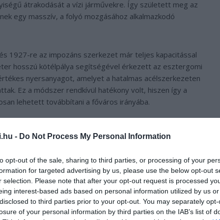
iségű átrakodását a vízi járművekre. Így született meg az
enek egy masszív, a folyó mozgásához alkalmazkodó
és 1927-re az impozáns szerkezet már teljes kapacitással
éter hosszú kötélpálya segítségével érkezett az esztergomi
z értékes nyersanyagot, amelyet a hatalmas acélszerkezeten
ttak. Ez a módszer rendkívül hatékony volt, hiszen így a
an lehetett továbbítani a főváros irányába.
i.hu -
Do Not Process My Personal Information
to opt-out of the sale, sharing to third parties, or processing of your per
formation for targeted advertising by us, please use the below opt-out s
r selection. Please note that after your opt-out request is processed y
eing interest-based ads based on personal information utilized by us or
disclosed to third parties prior to your opt-out. You may separately opt-
losure of your personal information by third parties on the IAB’s list of