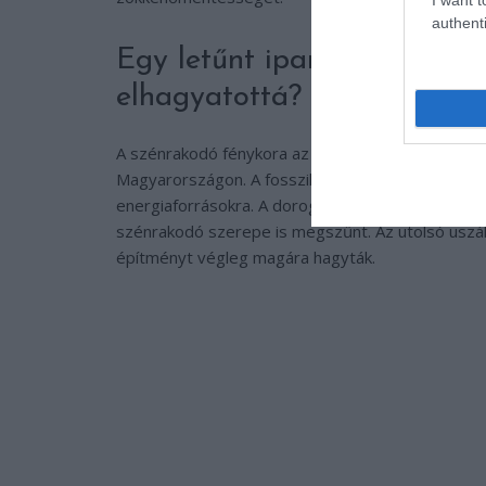
authenti
Egy letűnt ipari korszak á
elhagyatottá?
A szénrakodó fénykora az 1970-es évekig tartott
Magyarországon. A fosszilis energiahordozók irán
energiaforrásokra. A dorogi szénbányák termelés
szénrakodó szerepe is megszűnt. Az utolsó uszál
építményt végleg magára hagyták.