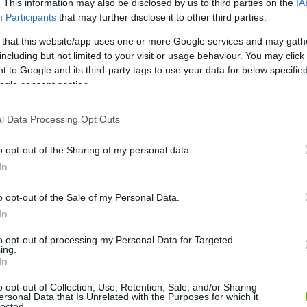
. This information may also be disclosed by us to third parties on the
IA
Participants
that may further disclose it to other third parties.
 that this website/app uses one or more Google services and may gath
including but not limited to your visit or usage behaviour. You may click 
 to Google and its third-party tags to use your data for below specifi
ogle consent section.
l Data Processing Opt Outs
o opt-out of the Sharing of my personal data.
In
o opt-out of the Sale of my Personal Data.
In
építmény különleges szerkezete
to opt-out of processing my Personal Data for Targeted
ing.
árókat. Az acélvázra épült, lábakon álló ipari monstrum első
In
 úgy lett kialakítva, hogy a rakodási folyamatokhoz
o opt-out of Collection, Use, Retention, Sale, and/or Sharing
l a vízáramlás okozta erőknek is. Az építmény két fő részből
ersonal Data that Is Unrelated with the Purposes for which it
ba süllyesztettek, valamint a felső, acélból készült
lected.