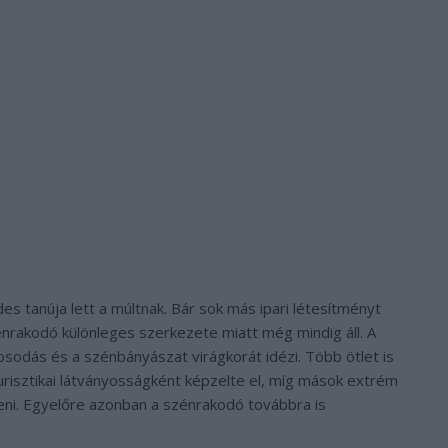
s tanúja lett a múltnak. Bár sok más ipari létesítményt
énrakodó különleges szerkezete miatt még mindig áll. A
sodás és a szénbányászat virágkorát idézi. Több ötlet is
turisztikai látványosságként képzelte el, míg mások extrém
eni. Egyelőre azonban a szénrakodó továbbra is