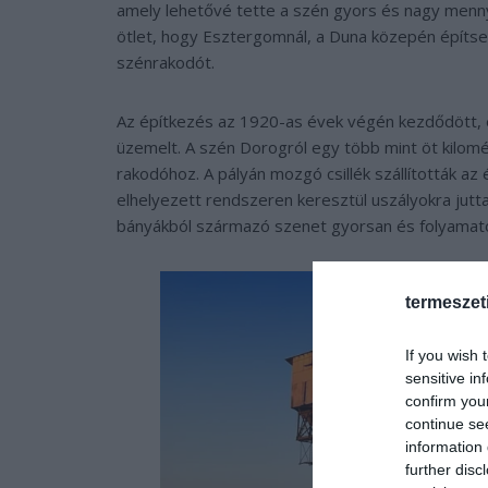
amely lehetővé tette a szén gyors és nagy menny
ötlet, hogy Esztergomnál, a Duna közepén építs
szénrakodót.
Az építkezés az 1920-as évek végén kezdődött, 
üzemelt. A szén Dorogról egy több mint öt kilom
rakodóhoz. A pályán mozgó csillék szállították a
elhelyezett rendszeren keresztül uszályokra jutta
bányákból származó szenet gyorsan és folyamatos
termeszet
If you wish 
sensitive in
confirm you
continue se
information 
further disc