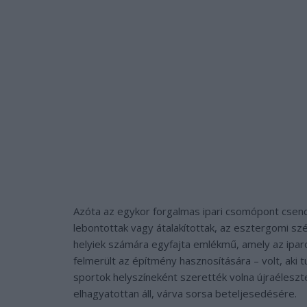
Azóta az egykor forgalmas ipari csomópont csende
lebontottak vagy átalakítottak, az esztergomi sz
helyiek számára egyfajta emlékmű, amely az iparo
felmerült az építmény hasznosítására – volt, aki 
sportok helyszíneként szerették volna újraéleszt
elhagyatottan áll, várva sorsa beteljesedésére.