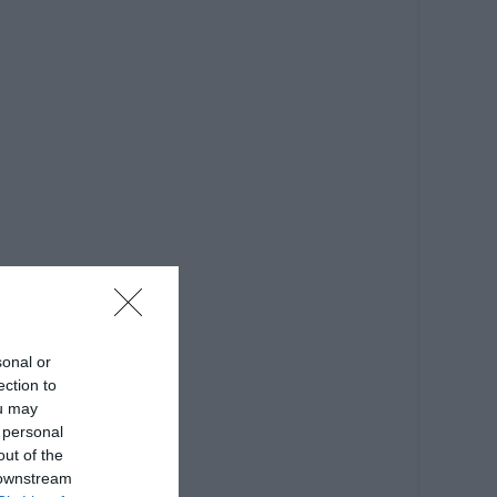
sonal or
ection to
ou may
 personal
out of the
 downstream