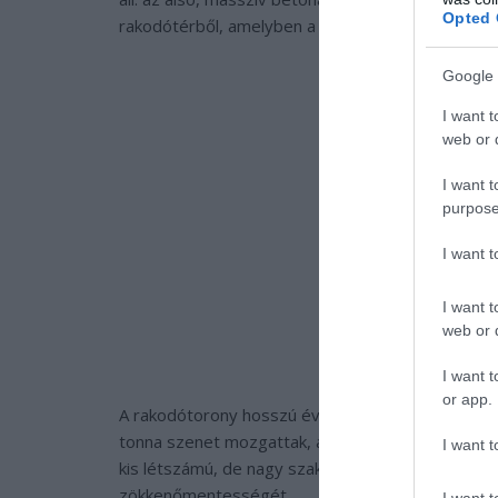
Opted 
rakodótérből, amelyben a szén mozgatását vége
Google 
I want t
web or d
I want t
purpose
I want 
I want t
web or d
I want t
or app.
A rakodótorony hosszú éveken át szolgálta a tér
tonna szenet mozgattak, amelyet uszályokkal szá
I want t
kis létszámú, de nagy szaktudású csapat felügyelt
zökkenőmentességét.
I want t