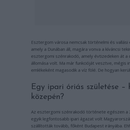
Esztergom városa nemcsak történelmi és vallási e
amely a Dunában áll, magára vonva a kíváncsi tek
esztergomi szénrakodó, amely évtizedeken át a 
állomása volt. Ma már funkcióját vesztve, mégis i
emlékeként magasodik a víz fölé. De hogyan került
Egy ipari óriás születése 
közepén?
Az esztergomi szénrakodó története egészen a 20
egyik legfontosabb ipari ágazat volt Magyarorszá
szállították tovább, főként Budapest irányába. 