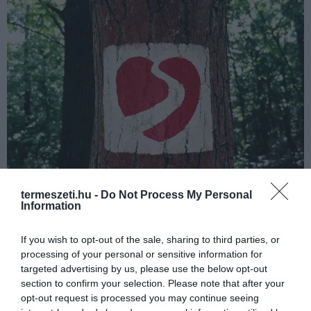
termeszeti.hu -
Do Not Process My Personal
Information
NÖVÉNY
OTTHON
ZÖLD VILÁG
If you wish to opt-out of the sale, sharing to third parties, or
SZEPTEMBER UTOLSÓ VASÁRNAPJA: A SZÍV VILÁGNAPJA!
processing of your personal or sensitive information for
2016-09-29
targeted advertising by us, please use the below opt-out
section to confirm your selection. Please note that after your
opt-out request is processed you may continue seeing