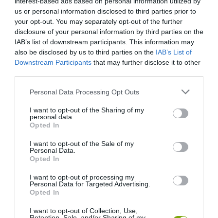
interest-based ads based on personal information utilized by
us or personal information disclosed to third parties prior to
your opt-out. You may separately opt-out of the further
disclosure of your personal information by third parties on the
IAB’s list of downstream participants. This information may
also be disclosed by us to third parties on the
IAB’s List of
Downstream Participants
that may further disclose it to other
third parties.
Please note that this website/app uses one or more Google
Personal Data Processing Opt Outs
services and may gather and store information including but
not limited to your visit or usage behaviour. You may click to
I want to opt-out of the Sharing of my
personal data.
grant or deny consent to Google and its third-party tags to
Opted In
use your data for below specified purposes in below Google
CSODABOGÁR
OTTHON
ZÖLD VILÁG
consent section.
I want to opt-out of the Sale of my
Personal Data.
AZ ASZPIRIN 10 MEGLEPŐ FELHASZNÁLÁSI TERÜLETE
Opted In
2016-09-28
I want to opt-out of processing my
Personal Data for Targeted Advertising.
Opted In
…
…
1
78
79
80
85
I want to opt-out of Collection, Use,
Retention, Sale, and/or Sharing of my