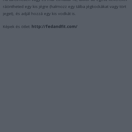
ráöntheted egy kis jégre (halmozz egy tálba jégkockákat vagy tört
jeget), és adjál hozzá egy kis vodkát is.
Képek és ötlet:
http://fedandfit.com/