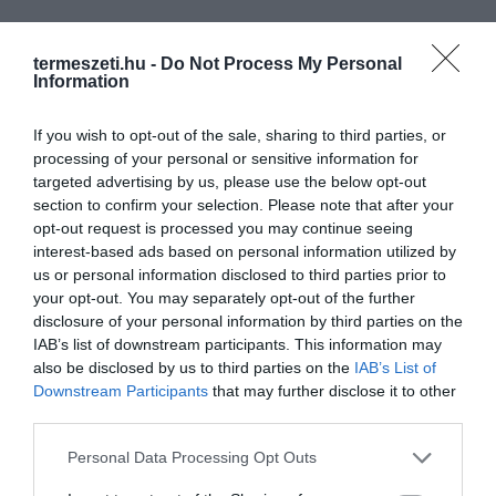
KÖVETKEZŐ CIKK
termeszeti.hu -
Do Not Process My Personal
Information
ELKÉPESZTŐ KERTEK, ELKÉPESZTŐ HELYEKEN
If you wish to opt-out of the sale, sharing to third parties, or
processing of your personal or sensitive information for
HASONLÓ ÉRDEKESSÉGEK
targeted advertising by us, please use the below opt-out
section to confirm your selection. Please note that after your
opt-out request is processed you may continue seeing
interest-based ads based on personal information utilized by
us or personal information disclosed to third parties prior to
your opt-out. You may separately opt-out of the further
disclosure of your personal information by third parties on the
IAB’s list of downstream participants. This information may
also be disclosed by us to third parties on the
IAB’s List of
Downstream Participants
that may further disclose it to other
third parties.
Please note that this website/app uses one or more Google
Personal Data Processing Opt Outs
KIRÁNDULÁS A
KIRÁNDULÁS PANNONHALMA
services and may gather and store information including but
PANNONHALMI
KÖRNYÉKÉN: TERMÉSZET,