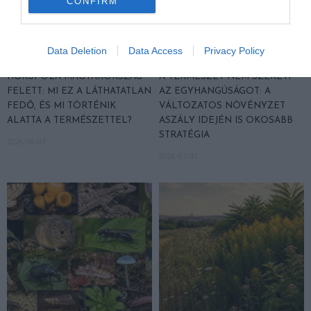
CONFIRM
Data Deletion
Data Access
Privacy Policy
HŐKUPOLA MAGYARORSZÁG
A TERMÉSZET NEM SZERETI
FELETT: MI EZ A LÁTHATATLAN
AZ EGYHANGÚSÁGOT: A
FEDŐ, ÉS MI TÖRTÉNIK
VÁLTOZATOS NÖVÉNYZET
ALATTA A TERMÉSZETTEL?
ASZÁLY IDEJÉN IS OKOSABB
STRATÉGIA
2026-08-03
2026-07-31