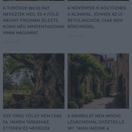
A TUDÓSOK 262 ÚJ FAJT
A NÖVÉNYEK IS KÖLTÖZNEK
NEVEZTEK MEG, ÉS A FÖLD
A KLÍMÁVAL: JÖNNEK AZ ÚJ
MEGINT FINOMAN JELEZTE:
BETOLAKODÓK, CSAK NEM
KORAI MÉG MINDENTUDÓNAK
BŐRÖNDDEL
HINNI MAGUNKAT
2026-07-24
2026-07-30
EGY ÖREG TÖLGY NEM CSAK
A KÁNIKULÁT NEM MINDIG
FA, HANEM TÁRSASHÁZ,
LÉGKONDIVAL GYŐZTÉK LE:
ÉTTEREM ÉS MENEDÉK
MIT TANULHATUNK A