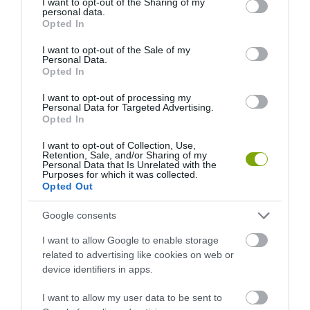
not limited to your visit or usage behaviour. You may click to
I want to opt-out of the Sharing of my
ARBORÉTUMBA
SZŐLŐ ÉS KOMLÓ
personal data.
grant or deny consent to Google and its third-party tags to
Opted In
TALÁLKOZÁSA
2026-08-04
use your data for below specified purposes in below Google
2026-08-04
consent section.
I want to opt-out of the Sale of my
Personal Data.
Opted In
I want to opt-out of processing my
Personal Data for Targeted Advertising.
Opted In
I want to opt-out of Collection, Use,
Retention, Sale, and/or Sharing of my
Personal Data that Is Unrelated with the
Purposes for which it was collected.
Opted Out
Google consents
KIRÁNDULÁS A
KIRÁNDULÁS A
PANNONHALMI
PANNONHALMI FŐAPÁTSÁG
I want to allow Google to enable storage
GYÓGYNÖVÉNYKERTBE ÉS
PINCÉSZETÉBE
related to advertising like cookies on web or
ILLATMÚZEUMBA
device identifiers in apps.
2026-08-04
2026-08-04
I want to allow my user data to be sent to