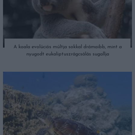
A koala evolúciós múltja sokkal drámaibb, mint a
nyugodt eukaliptuszrágcsálás sugallja