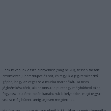
Csak keverjünk össze dinnyehúst (mag nélkül), frissen facsart
citromlevet, juharszirupot és sót, és tegyük a jégkrémkészítő
gépbe, hogy az végezze a munka maradékát. Ha nincs
jégkrémkészítőnk, akkor öntsük a pürét egy mélyhűthető tálba,
fagyasszuk 3 órát, aztán kanalazzuk ki kelyhekbe, majd tegyük
vissza még hűteni, amíg teljesen megdermed.
Ha türelmetlen vagy és már elmúltál 18, akkor az egész keveréket