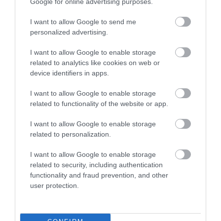
Google for online advertising purposes.
I want to allow Google to send me
personalized advertising.
I want to allow Google to enable storage
related to analytics like cookies on web or
device identifiers in apps.
I want to allow Google to enable storage
related to functionality of the website or app.
KIRÁNDULÁS A RAVAZDI
NEM CSAK A FÖLD
SÖRFŐZDÉBE, A BENCÉS
SZOMJAZIK: LÉGKÖRI ASZÁLY
I want to allow Google to enable storage
APÁTSÁG HABOS OLDALÁRA
SZÍVJA KI A VIZET A
related to personalization.
NÖVÉNYEKBŐL
2026-08-04
2026-08-04
I want to allow Google to enable storage
related to security, including authentication
functionality and fraud prevention, and other
user protection.