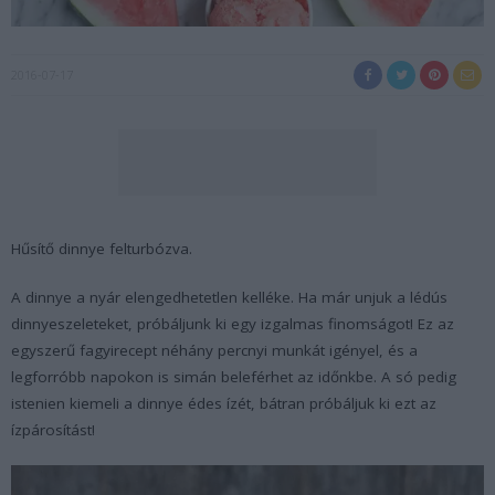
2016-07-17
Hűsítő dinnye felturbózva.
A dinnye a nyár elengedhetetlen kelléke. Ha már unjuk a lédús
dinnyeszeleteket, próbáljunk ki egy izgalmas finomságot! Ez az
egyszerű fagyirecept néhány percnyi munkát igényel, és a
legforróbb napokon is simán beleférhet az időnkbe. A só pedig
istenien kiemeli a dinnye édes ízét, bátran próbáljuk ki ezt az
ízpárosítást!