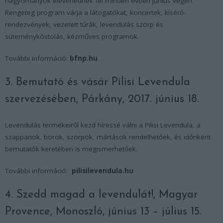
hagyományok elevenednek fel minden évben június végén.
Rengeteg program várja a látogatókat, koncertek, kísérő-
rendezvények, vezetett túrák, levendulás szörp és
süteménykóstolás, kézműves programok.
További információ:
bfnp.hu
3. Bemutató és vásár Pilisi Levendula
szervezésében, Párkány, 2017. június 18.
Levendulás termékeiről kezd híressé válni a Pilisi Levendula, a
szappanok, borok, szörpök, mártások rendelhetőek, és időnként
bemutatók keretében is megismerhetőek.
További információ:
pilisilevendula.hu
4. Szedd magad a levendulát!, Magyar
Provence, Monoszló, június 13 – július 15.