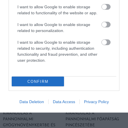
I want to allow Google to enable storage
related to functionality of the website or app.
KIRÁNDULÁS A
KIRÁNDULÁS PANNONHALMA
PANNONHALMI
KÖRNYÉKÉN: TERMÉSZET,
I want to allow Google to enable storage
ARBORÉTUMBA
SZŐLŐ ÉS KOMLÓ
related to personalization.
TALÁLKOZÁSA
2026-08-04
2026-08-04
I want to allow Google to enable storage
related to security, including authentication
functionality and fraud prevention, and other
user protection.
CONFIRM
Data Deletion
Data Access
Privacy Policy
KIRÁNDULÁS A
KIRÁNDULÁS A
PANNONHALMI
PANNONHALMI FŐAPÁTSÁG
GYÓGYNÖVÉNYKERTBE ÉS
PINCÉSZETÉBE