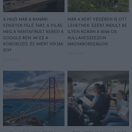
A HAJÓ MÁR A KANÁRI-
MÁR A KERT VÉGÉBEN IS OTT
SZIGETEK FELÉ TART, A VILÁG
LEHETNEK: EZÉRT INDULT BE
MEG A HANTAVÍRUST KERESI A
ILYEN KORÁN A 2026-OS
GOOGLE-BEN: MI EZ A
KULLANCSSZEZON
KÓROKOZÓ, ÉS MIÉRT HÍVJÁK
MAGYARORSZÁGON
ÍGY?
2026-04-07
2026-05-06