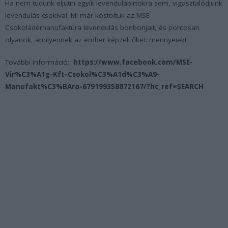
Ha nem tudunk eljutni egyik levendulabirtokra sem, vigasztalódjunk
levendulás csokival. Mi már kóstoltuk az MSE
Csokoládémanufaktúra levendulás bonbonjait, és pontosan
olyanok, amilyennek az ember képzeli őket: mennyeiek!
További információ:
https://www.facebook.com/MSE-
Vir%C3%A1g-Kft-Csokol%C3%A1d%C3%A9-
Manufakt%C3%BAra-679199358872167/?hc_ref=SEARCH