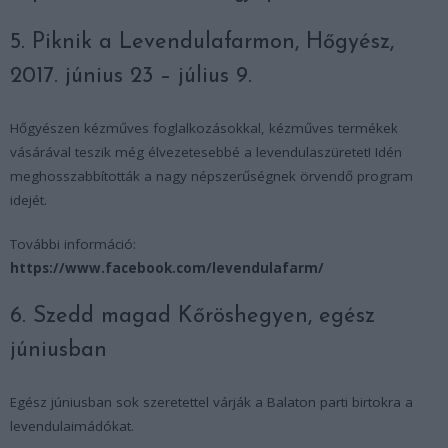
5. Piknik a Levendulafarmon, Hőgyész,
2017. június 23 – július 9.
Hőgyészen kézműves foglalkozásokkal, kézműves termékek
vásárával teszik még élvezetesebbé a levendulaszüretet! Idén
meghosszabbították a nagy népszerűségnek örvendő program
idejét.
További információ:
https://www.facebook.com/levendulafarm/
6. Szedd magad Kőröshegyen, egész
júniusban
Egész júniusban sok szeretettel várják a Balaton parti birtokra a
levendulaimádókat.