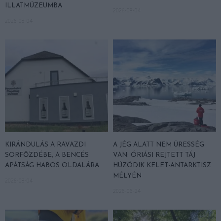
ILLATMÚZEUMBA
2026-08-04
2026-08-04
KIRÁNDULÁS A RAVAZDI
A JÉG ALATT NEM ÜRESSÉG
SÖRFŐZDÉBE, A BENCÉS
VAN: ÓRIÁSI REJTETT TÁJ
APÁTSÁG HABOS OLDALÁRA
HÚZÓDIK KELET-ANTARKTISZ
MÉLYÉN
2026-08-04
2026-06-24