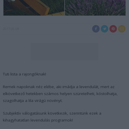
2017-06-08
Tuti lista a rajongóknak!
Remek napoknak néz elébe, aki imádja a levendulát, mert az
elkövetkező hetekben számos helyen szüretelheti, kóstolhatja,
szagolhatja a lila virágú növényt.
Szubjektív válogatásunk következik, szerintünk ezek a
kihagyhatatlan levendulás programok!