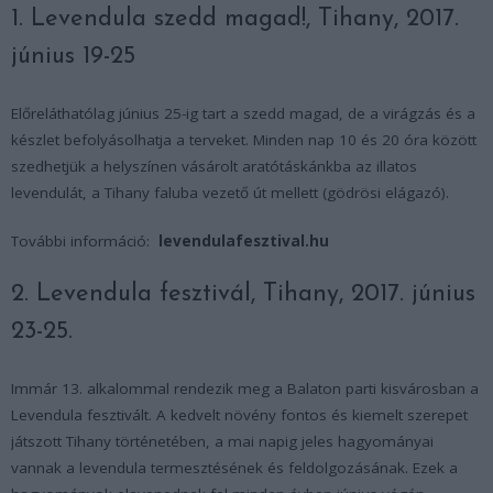
1. Levendula szedd magad!, Tihany, 2017.
június 19-25
Előreláthatólag június 25-ig tart a szedd magad, de a virágzás és a
készlet befolyásolhatja a terveket. Minden nap 10 és 20 óra között
szedhetjük a helyszínen vásárolt aratótáskánkba az illatos
levendulát, a Tihany faluba vezető út mellett (gödrösi elágazó).
További információ:
levendulafesztival.hu
2. Levendula fesztivál, Tihany, 2017. június
23-25.
Immár 13. alkalommal rendezik meg a Balaton parti kisvárosban a
Levendula fesztivált. A kedvelt növény fontos és kiemelt szerepet
játszott Tihany történetében, a mai napig jeles hagyományai
vannak a levendula termesztésének és feldolgozásának. Ezek a