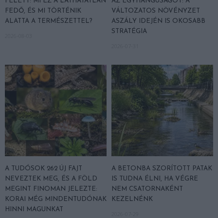
FELETT: MI EZ A LÁTHATATLAN
AZ EGYHANGÚSÁGOT: A
FEDŐ, ÉS MI TÖRTÉNIK
VÁLTOZATOS NÖVÉNYZET
ALATTA A TERMÉSZETTEL?
ASZÁLY IDEJÉN IS OKOSABB
STRATÉGIA
2026-08-03
2026-07-31
A TUDÓSOK 262 ÚJ FAJT
A BETONBA SZORÍTOTT PATAK
NEVEZTEK MEG, ÉS A FÖLD
IS TUDNA ÉLNI, HA VÉGRE
MEGINT FINOMAN JELEZTE:
NEM CSATORNAKÉNT
KORAI MÉG MINDENTUDÓNAK
KEZELNÉNK
HINNI MAGUNKAT
2026-07-29