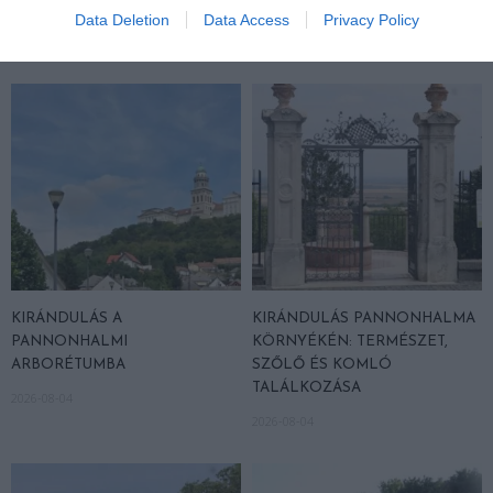
Data Deletion
Data Access
Privacy Policy
HASONLÓ ÉRDEKESSÉGEK
KIRÁNDULÁS A
KIRÁNDULÁS PANNONHALMA
PANNONHALMI
KÖRNYÉKÉN: TERMÉSZET,
ARBORÉTUMBA
SZŐLŐ ÉS KOMLÓ
TALÁLKOZÁSA
2026-08-04
2026-08-04