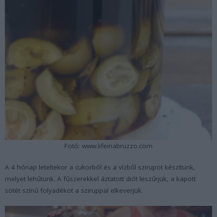
Fotó: www.lifeinabruzzo.com
A 4 hónap leteltekor a cukorból és a vízből szirupot készítünk,
melyet lehűtünk. A fűszerekkel áztatott diót leszűrjük, a kapott
sötét színű folyadékot a sziruppal elkeverjük.