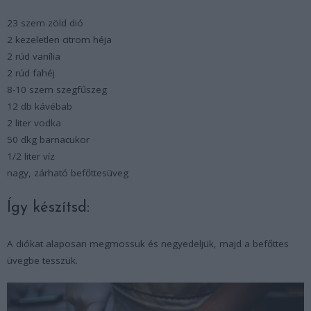
23 szem zöld dió
2 kezeletlen citrom héja
2 rúd vanília
2 rúd fahéj
8-10 szem szegfűszeg
12 db kávébab
2 liter vodka
50 dkg barnacukor
1/2 liter víz
nagy, zárható befőttesüveg
Így készítsd:
A diókat alaposan megmossuk és negyedeljük, majd a befőttes
üvegbe tesszük.