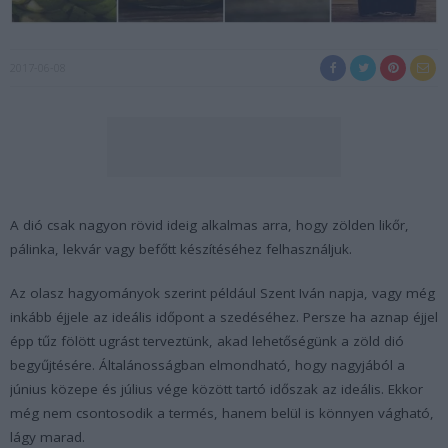
2017-06-08
A dió csak nagyon rövid ideig alkalmas arra, hogy zölden likőr,
pálinka, lekvár vagy befőtt készítéséhez felhasználjuk.
Az olasz hagyományok szerint például Szent Iván napja, vagy még
inkább éjjele az ideális időpont a szedéséhez. Persze ha aznap éjjel
épp tűz fölött ugrást terveztünk, akad lehetőségünk a zöld dió
begyűjtésére. Általánosságban elmondható, hogy nagyjából a
június közepe és július vége között tartó időszak az ideális. Ekkor
még nem csontosodik a termés, hanem belül is könnyen vágható,
lágy marad.