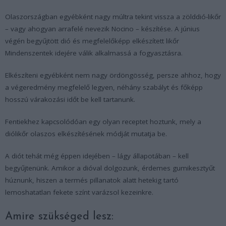
Olaszországban egyébként nagy múltra tekint vissza a zölddió-likőr
– vagy ahogyan arrafelé nevezik Nocino – készítése. A június
végén begyűjtött dió és megfelelőképp elkészített likőr
Mindenszentek idejére válik alkalmassá a fogyasztásra.
Elkészíteni egyébként nem nagy ördöngösség, persze ahhoz, hogy
a végeredmény megfelelő legyen, néhány szabályt és főképp
hosszú várakozási időt be kell tartanunk.
Fentiekhez kapcsolódóan egy olyan receptet hoztunk, mely a
diólikőr olaszos elkészítésének módját mutatja be.
A diót tehát még éppen idejében – lágy állapotában – kell
begyűjtenünk. Amikor a dióval dolgozunk, érdemes gumikesztyűt
húznunk, hiszen a termés pillanatok alatt hetekig tartó
lemoshatatlan fekete színt varázsol kezeinkre.
Amire szükséged lesz: