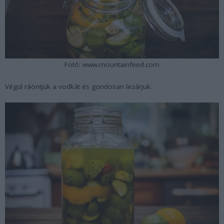
Fotó: www.mountainfeed.com
Végül ráöntjük a vodkát és gondosan lezárjuk.