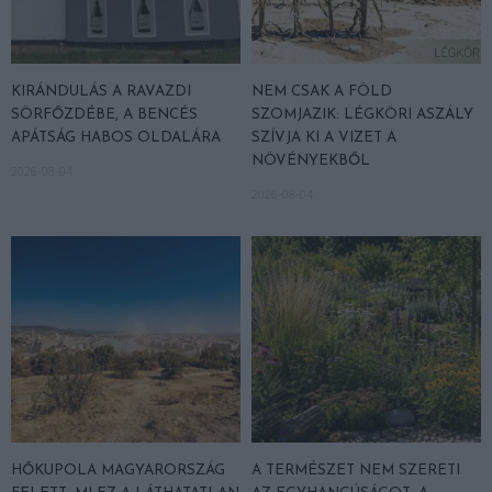
KIRÁNDULÁS A RAVAZDI
NEM CSAK A FÖLD
SÖRFŐZDÉBE, A BENCÉS
SZOMJAZIK: LÉGKÖRI ASZÁLY
APÁTSÁG HABOS OLDALÁRA
SZÍVJA KI A VIZET A
NÖVÉNYEKBŐL
2026-08-04
2026-08-04
HŐKUPOLA MAGYARORSZÁG
A TERMÉSZET NEM SZERETI