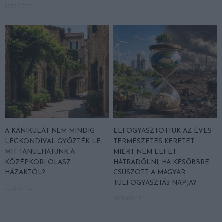
2026-07-30
A KÁNIKULÁT NEM MINDIG
ELFOGYASZTOTTUK AZ ÉVES
LÉGKONDIVAL GYŐZTÉK LE:
TERMÉSZETES KERETET:
MIT TANULHATUNK A
MIÉRT NEM LEHET
KÖZÉPKORI OLASZ
HÁTRADŐLNI, HA KÉSŐBBRE
HÁZAKTÓL?
CSÚSZOTT A MAGYAR
TÚLFOGYASZTÁS NAPJA?
2026-07-20
2026-07-17