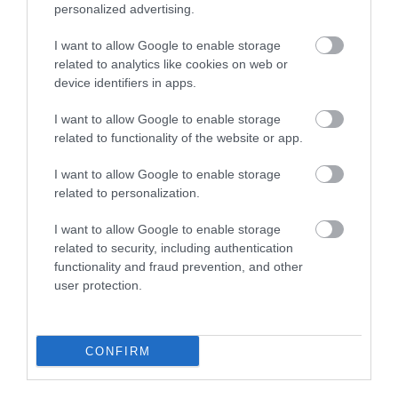
personalized advertising.
I want to allow Google to enable storage
related to analytics like cookies on web or
device identifiers in apps.
I want to allow Google to enable storage
related to functionality of the website or app.
I want to allow Google to enable storage
related to personalization.
ELŐZŐ CIKK
I want to allow Google to enable storage
SZEDD MAGAD, CSOKI, FESZTIVÁL: LEVENDULA MINDEN
related to security, including authentication
MENNYISÉGBEN
functionality and fraud prevention, and other
user protection.
KÖVETKEZŐ CIKK
SZENZÁCIÓ SZEGEDEN: KÖZEL KÉT ÉVET VÁRTAK RÁJUK, DE
CONFIRM
VÉGRE KIKELTEK A TARVARJÚ FIÓKÁK!