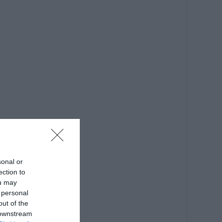
sonal or
ection to
ou may
 personal
out of the
 downstream