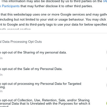
. This information may also be disclosed by us to third parties on the
IA
Participants
that may further disclose it to other third parties.
 that this website/app uses one or more Google services and may gath
including but not limited to your visit or usage behaviour. You may click 
 to Google and its third-party tags to use your data for below specifi
ogle consent section.
l Data Processing Opt Outs
o opt-out of the Sharing of my personal data.
In
hatja, mitől félsz igazán. Nézzük sorban:
o opt-out of the Sale of my Personal Data.
In
to opt-out of processing my Personal Data for Targeted
ing.
lószínűleg a halálos betegségektől rettegsz. Akik a késre
In
ttól, hogy bármelyik pillanatban meghalhatnak.
o opt-out of Collection, Use, Retention, Sale, and/or Sharing
ersonal Data that Is Unrelated with the Purposes for which it
lected.