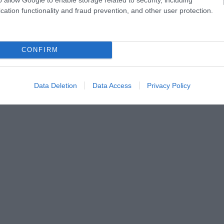
cation functionality and fraud prevention, and other user protection.
CONFIRM
ektől parázol (elnézést). A képnek ezt a részét azok
znek a szellemvilágban és a természetfeletti jelenségekben.
Data Deletion
Data Access
Privacy Policy