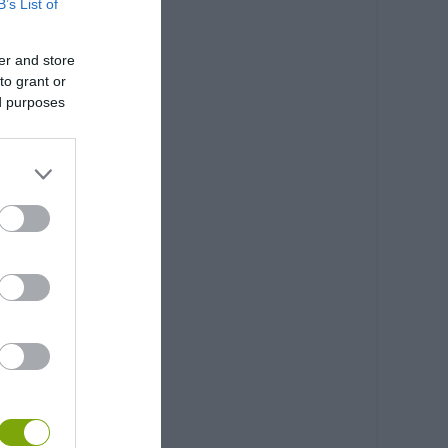
B’s List of
er and store
to grant or
ed purposes