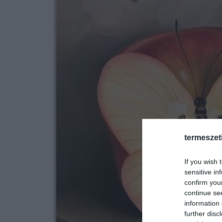
termeszet
If you wish 
sensitive in
confirm you
continue se
information 
further disc