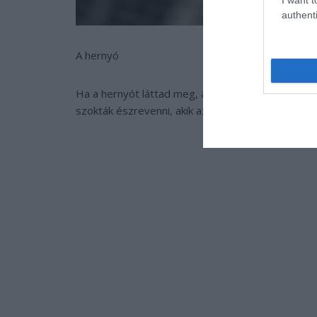
authenti
A hernyó
Ha a hernyót láttad meg, a paranormális jelenség
szokták észrevenni, akik az átlagosnál jobban his