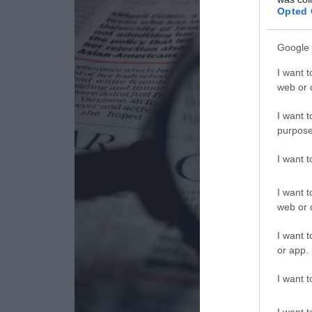
Opted 
Google 
I want t
web or d
I want t
purpose
I want 
I want t
web or d
I want t
or app.
I want t
I want t