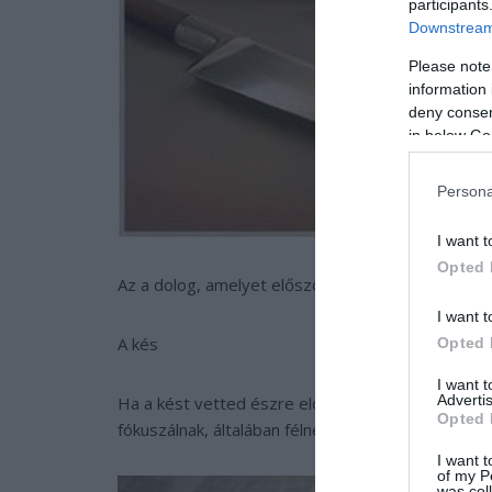
participants
Downstream 
Please note
information 
deny consent
in below Go
Persona
I want t
Opted 
Az a dolog, amelyet először kiszúrtál rajta, elárul
I want t
A kés
Opted 
I want 
Advertis
Ha a kést vetted észre először, akkor titokban va
Opted 
fókuszálnak, általában félnek a szenvedéstől és a
I want t
of my P
was col