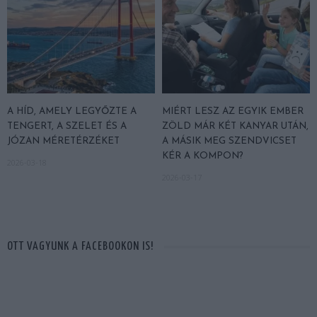
A HÍD, AMELY LEGYŐZTE A
MIÉRT LESZ AZ EGYIK EMBER
TENGERT, A SZELET ÉS A
ZÖLD MÁR KÉT KANYAR UTÁN,
JÓZAN MÉRETÉRZÉKET
A MÁSIK MEG SZENDVICSET
KÉR A KOMPON?
2026-03-18
2026-03-17
OTT VAGYUNK A FACEBOOKON IS!