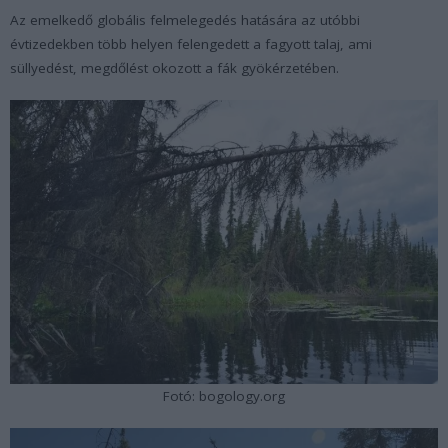
Az emelkedő globális felmelegedés hatására az utóbbi
évtizedekben több helyen felengedett a fagyott talaj, ami
süllyedést, megdőlést okozott a fák gyökérzetében.
Fotó: bogology.org