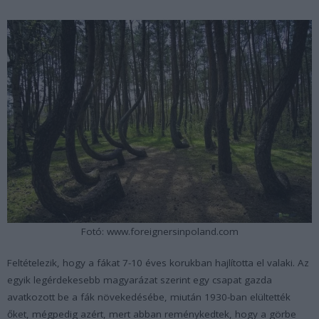
Fotó: www.foreignersinpoland.com
Feltételezik, hogy a fákat 7-10 éves korukban hajlította el valaki. Az
egyik legérdekesebb magyarázat szerint egy csapat gazda
avatkozott be a fák növekedésébe, miután 1930-ban elültették
őket, mégpedig azért, mert abban reménykedtek, hogy a görbe