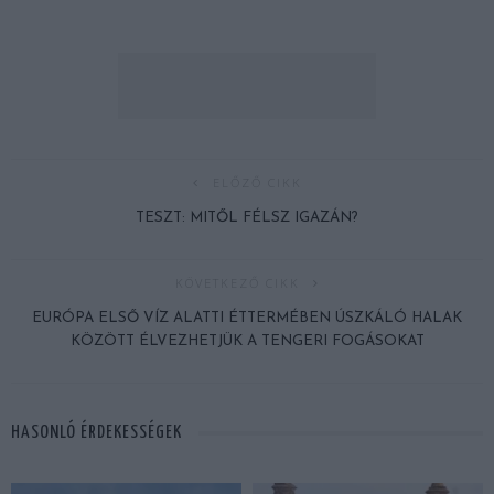
ELŐZŐ CIKK
TESZT: MITŐL FÉLSZ IGAZÁN?
KÖVETKEZŐ CIKK
EURÓPA ELSŐ VÍZ ALATTI ÉTTERMÉBEN ÚSZKÁLÓ HALAK
KÖZÖTT ÉLVEZHETJÜK A TENGERI FOGÁSOKAT
HASONLÓ ÉRDEKESSÉGEK