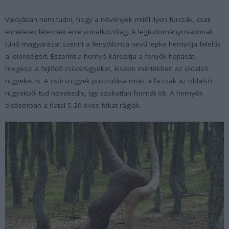
Valójában nem tudni, hogy a növények mitől ilyen furcsák, csak
elméletek léteznek erre vonatkozólag. A legtudományosabbnak
tűnő magyarázat szerint a fenyőilonca nevű lepke hernyója felelős
a jelenségért. Eszerint a hernyó károsítja a fenyők hajtását,
megeszi a fejlődő csúcsrügyeket, kisebb mértékben az oldalsó
rügyeket is. A csúcsrügyek pusztulása miatt a fa csak az oldalsó
rügyekből tud növekedni, így szokatlan formát ölt. A hernyók
elsősorban a fiatal 5-20 éves fákat rágják.