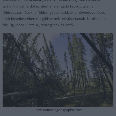
találunk olyan erdőket, ahol a felengedő fagyott talaj, a
földcsuszamlások, a földrengések alakítják a növényzet képét.
Ezek következtében megdőlhetnek, elcsúszhatnak, kitörhetnek a
fák, így jönnek létre a „részeg” fák és erdők.
Fotó: nationalgeographic.com