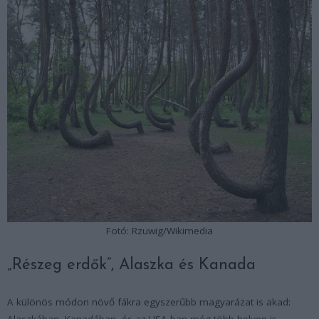
Fotó: Rzuwig/Wikimedia
„Részeg erdők”, Alaszka és Kanada
A különös módon növő fákra egyszerűbb magyarázat is akad:
Alaszkában, Kanadában, és az USA-ban még több helyen is