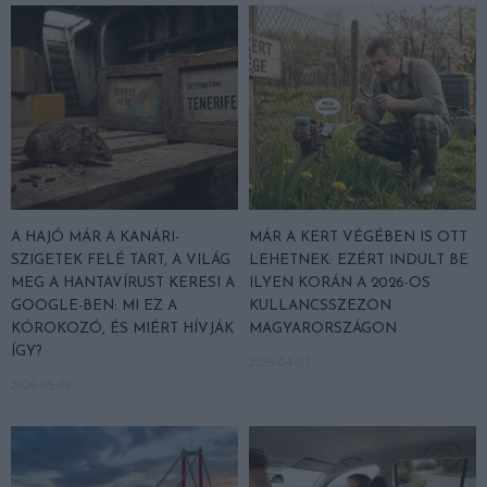
A HAJÓ MÁR A KANÁRI-
MÁR A KERT VÉGÉBEN IS OTT
SZIGETEK FELÉ TART, A VILÁG
LEHETNEK: EZÉRT INDULT BE
MEG A HANTAVÍRUST KERESI A
ILYEN KORÁN A 2026-OS
GOOGLE-BEN: MI EZ A
KULLANCSSZEZON
KÓROKOZÓ, ÉS MIÉRT HÍVJÁK
MAGYARORSZÁGON
ÍGY?
2026-04-07
2026-05-06