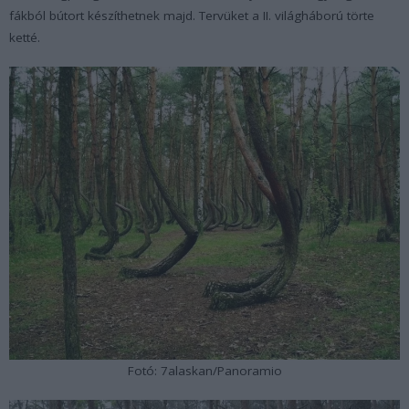
fákból bútort készíthetnek majd. Tervüket a II. világháború törte
ketté.
Fotó: 7alaskan/Panoramio