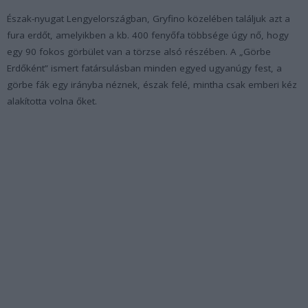
Észak-nyugat Lengyelországban, Gryfino közelében találjuk azt a
fura erdőt, amelyikben a kb. 400 fenyőfa többsége úgy nő, hogy
egy 90 fokos görbület van a törzse alsó részében. A „Görbe
Erdőként” ismert fatársulásban minden egyed ugyanúgy fest, a
görbe fák egy irányba néznek, észak felé, mintha csak emberi kéz
alakította volna őket.