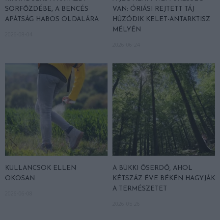
SÖRFŐZDÉBE, A BENCÉS
VAN: ÓRIÁSI REJTETT TÁJ
APÁTSÁG HABOS OLDALÁRA
HÚZÓDIK KELET-ANTARKTISZ
MÉLYÉN
2026-08-04
2026-06-24
KULLANCSOK ELLEN
A BÜKKI ŐSERDŐ, AHOL
OKOSAN
KÉTSZÁZ ÉVE BÉKÉN HAGYJÁK
A TERMÉSZETET
2026-06-08
2026-05-26