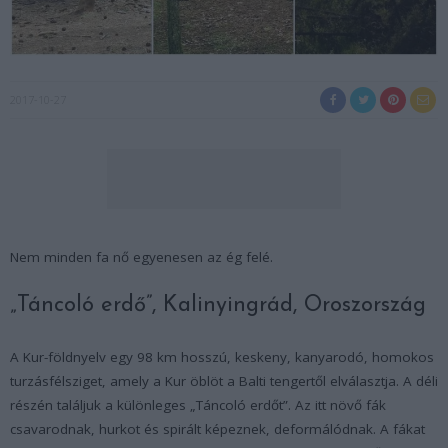
2017-10-27
Nem minden fa nő egyenesen az ég felé.
„Táncoló erdő”, Kalinyingrád, Oroszország
A Kur-földnyelv egy 98 km hosszú, keskeny, kanyarodó, homokos
turzásfélsziget, amely a Kur öblöt a Balti tengertől elválasztja. A déli
részén találjuk a különleges „Táncoló erdőt”. Az itt növő fák
csavarodnak, hurkot és spirált képeznek, deformálódnak. A fákat