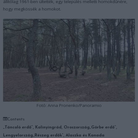
állítólag 1961-ben ültették, egy település melletti homokdűnére,
hogy megkössék a homokot.
Fotó: Anna Pronenko/Panoramio
Contents
„Táncoló erdő”, Kalinyingrád, Oroszország
„Görbe erdő”,
Lengyelország
„Részeg erdők”, Alaszka és Kanada