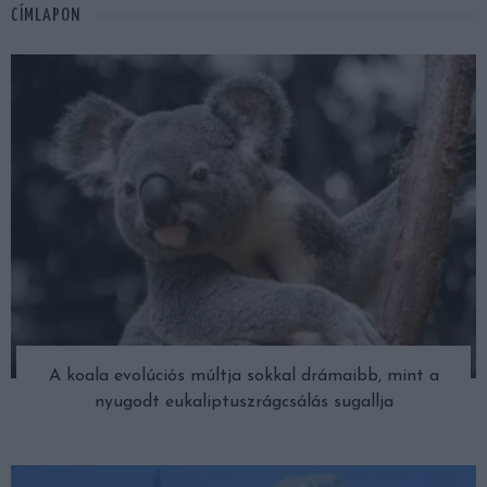
CÍMLAPON
A koala evolúciós múltja sokkal drámaibb, mint a
nyugodt eukaliptuszrágcsálás sugallja