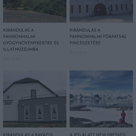
KIRÁNDULÁS A
KIRÁNDULÁS A
PANNONHALMI
PANNONHALMI FŐAPÁTSÁG
GYÓGYNÖVÉNYKERTBE ÉS
PINCÉSZETÉBE
ILLATMÚZEUMBA
2026-08-04
2026-08-04
KIRÁNDULÁS A RAVAZDI
A JÉG ALATT NEM ÜRESSÉG