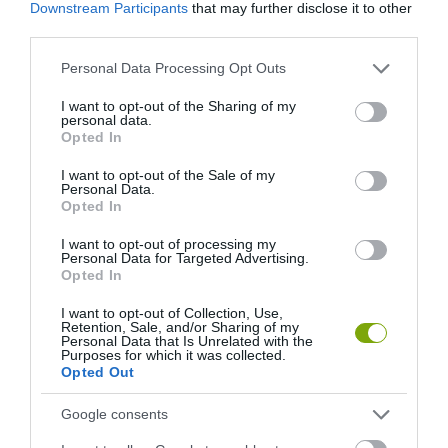
Downstream Participants
that may further disclose it to other
third parties.
Please note that this website/app uses one or more Google
Personal Data Processing Opt Outs
services and may gather and store information including but
not limited to your visit or usage behaviour. You may click to
I want to opt-out of the Sharing of my
personal data.
grant or deny consent to Google and its third-party tags to
Opted In
use your data for below specified purposes in below Google
consent section.
I want to opt-out of the Sale of my
Personal Data.
Opted In
I want to opt-out of processing my
Personal Data for Targeted Advertising.
Opted In
I want to opt-out of Collection, Use,
Retention, Sale, and/or Sharing of my
Personal Data that Is Unrelated with the
Purposes for which it was collected.
Opted Out
Google consents