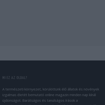
MI EZ AZ OLDAL?
A természeti környezet, körülöttünk élő állatok és növények
izgalmas életét bemutató online magazin minden nap kínál
újdonságot. Barátságos és tanulságos írások a