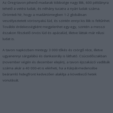
Az Öreg-tavon pihenő madarak többsége nagy lilik, 600 példányra
tehető a vetési ludak, és néhány tucatra a nyári ludak száma.
Örömteli hír, hogy a madártömegben 1-2 globálisan
veszélyeztetett vörösnyakú lúd, és szintén ennyi kis lilik is feltűnhet.
További érdekességként megjelenhet egy-egy, szintén a messzi
északon fészkelő örvös lúd és apácalúd, illetve láttak már nílusi
ludat is.
A tavon napközben mintegy 3 000 tőkés és csörgő réce, illetve
ugyanennyi sárgalábú és dankasirály is látható. Csúcsidőszakban
(november végén és december elején), a tavon éjszakázó vadlibák
száma akár a 40 000-et is elérheti, ha a Kárpát-medencébe
beáramló hidegfront kedvezően alakítja a következő hetek
vonulását.