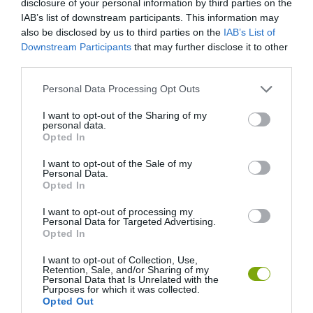
disclosure of your personal information by third parties on the
IAB’s list of downstream participants. This information may
also be disclosed by us to third parties on the
IAB’s List of
Downstream Participants
that may further disclose it to other
third parties.
Please note that this website/app uses one or more Google
Personal Data Processing Opt Outs
services and may gather and store information including but
not limited to your visit or usage behaviour. You may click to
I want to opt-out of the Sharing of my
personal data.
grant or deny consent to Google and its third-party tags to
Opted In
use your data for below specified purposes in below Google
consent section.
I want to opt-out of the Sale of my
HŐKUPOLA MAGYARORSZÁG
NEM CSAK A RITKASÁGOK
Personal Data.
FELETT: MI EZ A LÁTHATATLAN
BAJBAN VANNAK: A
Opted In
FEDŐ, ÉS MI TÖRTÉNIK
HÉTKÖZNAPI MADARAK ÉS
ALATTA A TERMÉSZETTEL?
PILLANGÓK CSENDES
I want to opt-out of processing my
Personal Data for Targeted Advertising.
ELTŰNÉSE A NAGYOBB
2026-08-03
Opted In
VÉSZJEL
2026-08-03
I want to opt-out of Collection, Use,
Retention, Sale, and/or Sharing of my
Personal Data that Is Unrelated with the
Purposes for which it was collected.
Opted Out