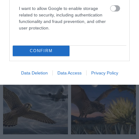
I want to allow Google to enable storage
related to security, including authentication
functionality and fraud prevention, and other
user protection.
A VADKAMERA EDDIG NÉZETT,
AZ AI NEMCSAK KÉPEKET
MOST MÁR GONDOLKODNI IS
RAJZOL: REJTETT
PRÓBÁL: ÍGY SEGÍTHETI AZ AI
KIHALÁSOKAT IS
A VADÁLLATOK VÉDELMÉT
LELEPLEZHET A
CONFIRM
TERMÉSZETVÉDELEMBEN
2026-07-27
2026-07-15
Data Deletion
Data Access
Privacy Policy