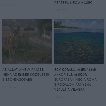
PERZSEL MEG A HŐSÉG
2026-07-03
2026-07-01
AZ ÁLLAT, AMELY RÁJÖTT:
EGY KORALL, AMELY MÁR
NÉHA AZ EMBER KÖZELÉBEN
AKKOR ÉLT, AMIKOR
BIZTONSÁGOSABB
EURÓPÁBAN MÉG A RÓMAI
BIRODALOM ÁRNYÉKA
2026-06-24
VETÜLT A VILÁGRA
2026-06-22