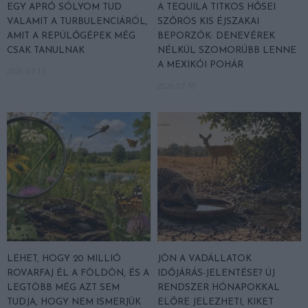
EGY APRÓ SÓLYOM TUD
A TEQUILA TITKOS HŐSEI
VALAMIT A TURBULENCIÁRÓL,
SZŐRÖS KIS ÉJSZAKAI
AMIT A REPÜLŐGÉPEK MÉG
BEPORZÓK: DENEVÉREK
CSAK TANULNAK
NÉLKÜL SZOMORÚBB LENNE
A MEXIKÓI POHÁR
2026-07-13
2026-07-10
LEHET, HOGY 20 MILLIÓ
JÖN A VADÁLLATOK
ROVARFAJ ÉL A FÖLDÖN, ÉS A
IDŐJÁRÁS-JELENTÉSE? ÚJ
LEGTÖBB MÉG AZT SEM
RENDSZER HÓNAPOKKAL
TUDJA, HOGY NEM ISMERJÜK
ELŐRE JELEZHETI, KIKET