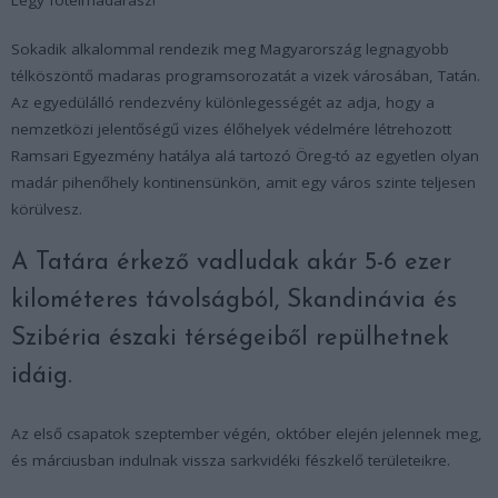
Légy fotelmadarász!
Sokadik alkalommal rendezik meg Magyarország legnagyobb
télköszöntő madaras programsorozatát a vizek városában, Tatán.
Az egyedülálló rendezvény különlegességét az adja, hogy a
nemzetközi jelentőségű vizes élőhelyek védelmére létrehozott
Ramsari Egyezmény hatálya alá tartozó Öreg-tó az egyetlen olyan
madár pihenőhely kontinensünkön, amit egy város szinte teljesen
körülvesz.
A Tatára érkező vadludak akár 5-6 ezer
kilométeres távolságból, Skandinávia és
Szibéria északi térségeiből repülhetnek
idáig.
Az első csapatok szeptember végén, október elején jelennek meg,
és márciusban indulnak vissza sarkvidéki fészkelő területeikre.