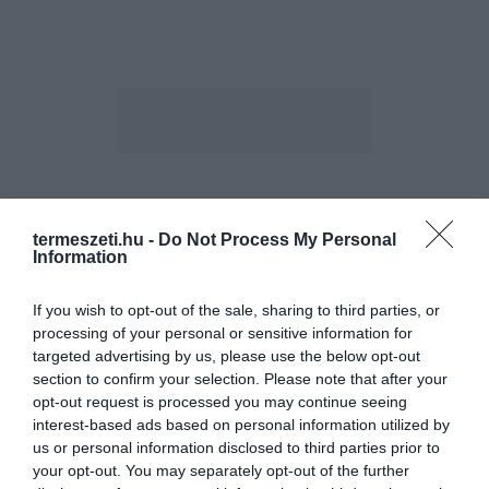
ELŐZŐ CIKK
termeszeti.hu -
Do Not Process My Personal
MAGUK KÉSZÍTETTÉK ÉS KÜLÖNLEGES VERMEKBEN ŐRIZTÉK
Information
MEG A JEGET IRÁNBAN
If you wish to opt-out of the sale, sharing to third parties, or
processing of your personal or sensitive information for
KÖVETKEZŐ CIKK
targeted advertising by us, please use the below opt-out
ÉLŐ MÉZTÁROLÓKÉNT MŰKÖDNEK A MÉZGYŰJTŐ HANGYÁK
section to confirm your selection. Please note that after your
opt-out request is processed you may continue seeing
interest-based ads based on personal information utilized by
us or personal information disclosed to third parties prior to
HASONLÓ ÉRDEKESSÉGEK
your opt-out. You may separately opt-out of the further