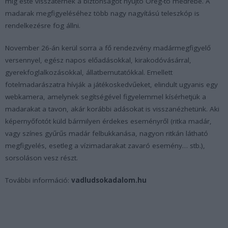
míg este visszatérnek a biztonságot nyújtó Öreg-tó medrébe. A
madarak megfigyeléséhez több nagy nagyítású teleszkóp is
rendelkezésre fog állni.
November 26-án kerül sorra a fő rendezvény madármegfigyelő
versennyel, egész napos előadásokkal, kirakodóvásárral,
gyerekfoglalkozásokkal, állatbemutatókkal. Emellett
fotelmadarászatra hívják a játékoskedvűeket, elindult ugyanis egy
webkamera, amelynek segítségével figyelemmel kísérhetjük a
madarakat a tavon, akár korábbi adásokat is visszanézhetünk. Aki
képernyőfotót küld bármilyen érdekes eseményről (ritka madár,
vagy színes gyűrűs madár felbukkanása, nagyon ritkán látható
megfigyelés, esetleg a vízimadarakat zavaró esemény… stb.),
sorsoláson vesz részt.
További információ:
vadludsokadalom.hu