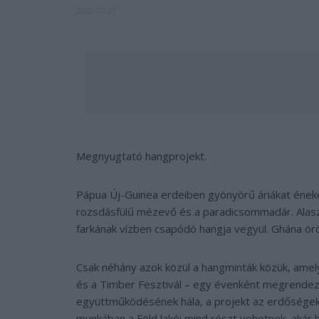
2020-07-21
Megnyugtató hangprojekt.
Pápua Új-Guinea erdeiben gyönyörű áriákat éneke
rozsdásfülű mézevő és a paradicsommadár. Alaszk
farkának vízben csapódó hangja vegyül. Ghána örö
Csak néhány azok közül a hangminták közük, amely
és a Timber Fesztivál – egy évenként megrendezé
együttműködésének hála, a projekt az erdőségek, 
munkában a Föld lakói mind részt vehetnek, akár h