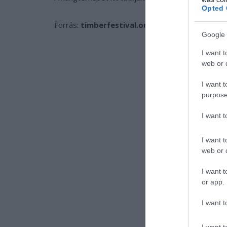
Opted 
Forrás:
timberfestival.org.uk
Google 
I want t
web or d
I want t
purpose
I want 
I want t
web or d
I want t
or app.
I want t
I want t