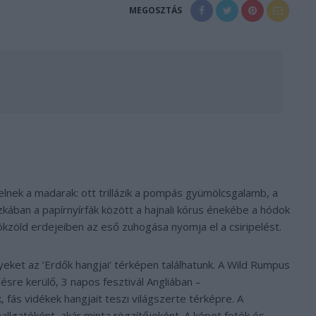
MEGOSZTÁS
lnek a madarak: ott trillázik a pompás gyümölcsgalamb, a
ában a papírnyírfák között a hajnali kórus énekébe a hódok
kzöld erdejeiben az eső zuhogása nyomja el a csiripelést.
eket az ’Erdők hangjai’ térképen találhatunk. A Wild Rumpus
sre kerülő, 3 napos fesztivál Angliában –
fás vidékek hangjait teszi világszerte térképre. A
allgatóként, akár minta rögzítőjeként. A képet fotók és