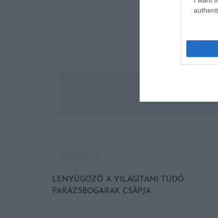
authenti
ELŐZŐ CIKK
LENYŰGÖZŐ A VILÁGÍTANI TUDÓ
PARÁZSBOGARAK CSÁPJA