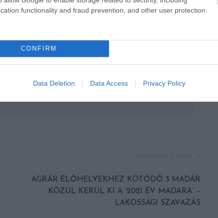
cation functionality and fraud prevention, and other user protection.
CONFIRM
Data Deletion
Data Access
Privacy Policy
KÖVETKEZŐ CIKK
AGRÁR ÉLŐHELYEKHEZ KÖTŐDŐ 3 MADÁR
KÖZÜL KERÜL KI A ’2021 ÉV MADARA’ –
LAKOSSÁGI SZAVAZÁS