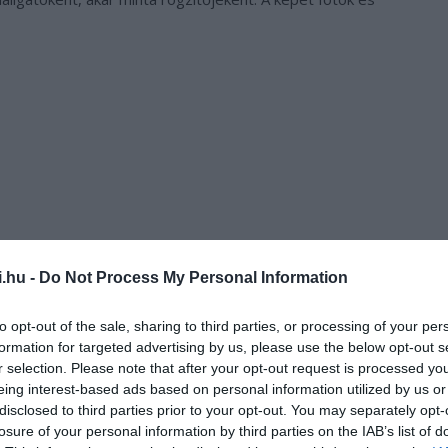
i.hu -
Do Not Process My Personal Information
to opt-out of the sale, sharing to third parties, or processing of your per
formation for targeted advertising by us, please use the below opt-out s
r selection. Please note that after your opt-out request is processed y
eing interest-based ads based on personal information utilized by us or
záz felvételt élvezhetünk,
disclosed to third parties prior to your opt-out. You may separately opt-
nták, eddig több mint 30
losure of your personal information by third parties on the IAB’s list of