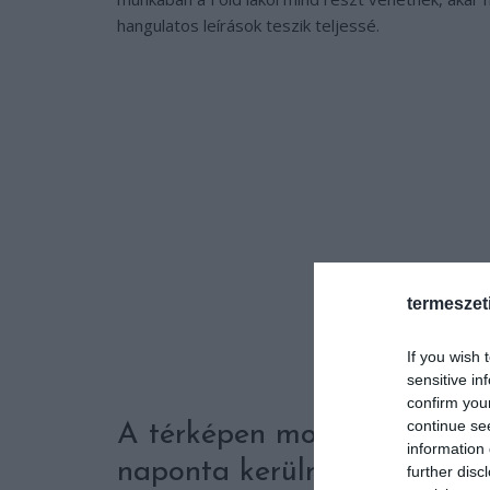
hangulatos leírások teszik teljessé.
termeszet
If you wish 
sensitive in
confirm you
continue se
A térképen most már több s
information 
naponta kerülnek fel új mi
further disc