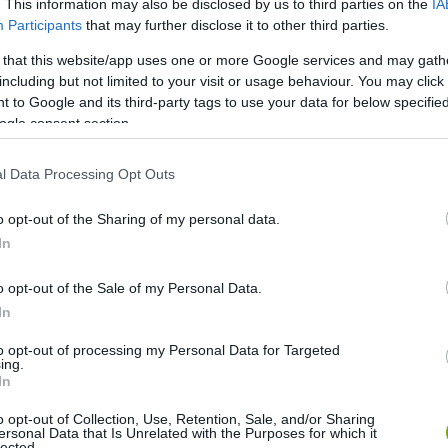
. This information may also be disclosed by us to third parties on the
IA
teleket. A hangtérkép egy nyitott
Participants
that may further disclose it to other third parties.
nybe vehet, hallgatózhat, de fel
 that this website/app uses one or more Google services and may gath
including but not limited to your visit or usage behaviour. You may click 
 to Google and its third-party tags to use your data for below specifi
ogle consent section.
rdő hangja, a fák közelsége, a természet nyugtató
sokan rádöbbentek, hogy mennyire hiányzik nekik a kapcsolat
l Data Processing Opt Outs
ák között, a madarak csicsergése, az állatok neszezése, az
o opt-out of the Sharing of my personal data.
In
hozók azt tervezik, hogy művészek segítségével zenévé,
ő hangjait a jövő évi Timber Fesztiválra.
o opt-out of the Sale of my Personal Data.
In
n és hallgatni a kínai, panamai vagy kanadai erők hangjait.
to opt-out of processing my Personal Data for Targeted
tünk a magyar erdőségekben is! Különösen most, ebben a
ing.
In
en érték, hogy még ilyen erdőkkel rendelkezünk.
o opt-out of Collection, Use, Retention, Sale, and/or Sharing
ersonal Data that Is Unrelated with the Purposes for which it
t
lected.