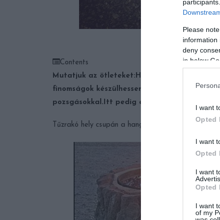
participants
Downstream 
Please note
Gr
information 
deny consent
in below Go
Contents
Mutatjuk az ötleteket:
Helyes kis asztalka.
Tűz
Persona
finomságok készülhessenek.
Így szinte tovább
pozsgásokkal.
Itt pedig egészen biztosan manó
I want t
Opted 
Tűzrakó hely csupán a hangulatért vagy akár hogy 
I want t
Opted 
I want 
Advertis
Opted 
I want t
of my P
was col