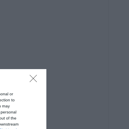
sonal or
ection to
ou may
 personal
out of the
 downstream