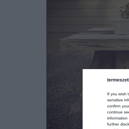
termeszet
If you wish 
sensitive in
confirm you
continue se
information 
further disc