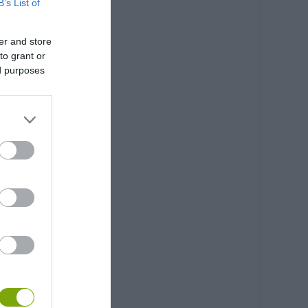
B’s List of
er and store
to grant or
ed purposes