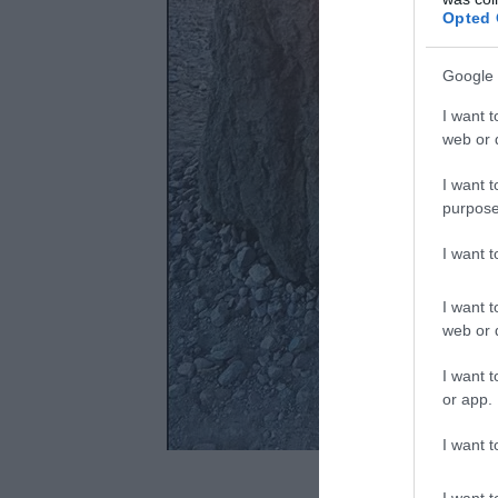
Opted 
Google 
I want t
web or d
I want t
purpose
I want 
I want t
web or d
I want t
or app.
I want t
I want t