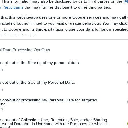
. This information may also be disclosed by us to third parties on the
IA
Participants
that may further disclose it to other third parties.
 that this website/app uses one or more Google services and may gath
oup/Pinterest
including but not limited to your visit or usage behaviour. You may click 
 to Google and its third-party tags to use your data for below specifi
ogle consent section.
rakó hely csupán a hangulatért vagy akár hogy
l Data Processing Opt Outs
 él. Hát nem meseszép?
A kedvencünk, telis-tele
k és tündérek is élnek.
o opt-out of the Sharing of my personal data.
In
finomságok készülhessenek.
o opt-out of the Sale of my Personal Data.
In
to opt-out of processing my Personal Data for Targeted
ing.
In
o opt-out of Collection, Use, Retention, Sale, and/or Sharing
ersonal Data that Is Unrelated with the Purposes for which it
lected.