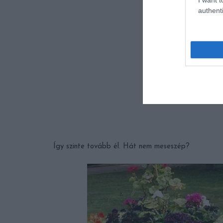
authenti
Így szinte tovább él. Hát nem meseszép?