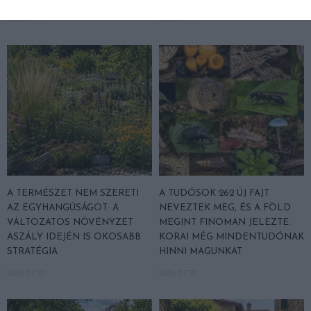
2026-08-04
2026-08-03
A TERMÉSZET NEM SZERETI
A TUDÓSOK 262 ÚJ FAJT
AZ EGYHANGÚSÁGOT: A
NEVEZTEK MEG, ÉS A FÖLD
VÁLTOZATOS NÖVÉNYZET
MEGINT FINOMAN JELEZTE:
ASZÁLY IDEJÉN IS OKOSABB
KORAI MÉG MINDENTUDÓNAK
STRATÉGIA
HINNI MAGUNKAT
2026-07-31
2026-07-30