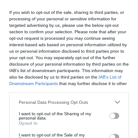
HASONLÓ ÉRDEKESSÉGEK
If you wish to opt-out of the sale, sharing to third parties, or
processing of your personal or sensitive information for
targeted advertising by us, please use the below opt-out
section to confirm your selection. Please note that after your
opt-out request is processed you may continue seeing
interest-based ads based on personal information utilized by
us or personal information disclosed to third parties prior to
your opt-out. You may separately opt-out of the further
disclosure of your personal information by third parties on the
IAB’s list of downstream participants. This information may
also be disclosed by us to third parties on the
IAB’s List of
A KORALLZÁTONY NEM CSAK
KIRÁNDULÁS A
Downstream Participants
that may further disclose it to other
SZÍNES HALAKBÓL ÁLL: MOST
PANNONHALMI
third parties.
500 EDDIG ISMERETLEN
ARBORÉTUMBA
Please note that this website/app uses one or more Google
LAKÓJÁT MUTATTA MEG
Personal Data Processing Opt Outs
2026-08-04
services and may gather and store information including but
2026-08-06
not limited to your visit or usage behaviour. You may click to
I want to opt-out of the Sharing of my
personal data.
grant or deny consent to Google and its third-party tags to
Opted In
use your data for below specified purposes in below Google
consent section.
I want to opt-out of the Sale of my