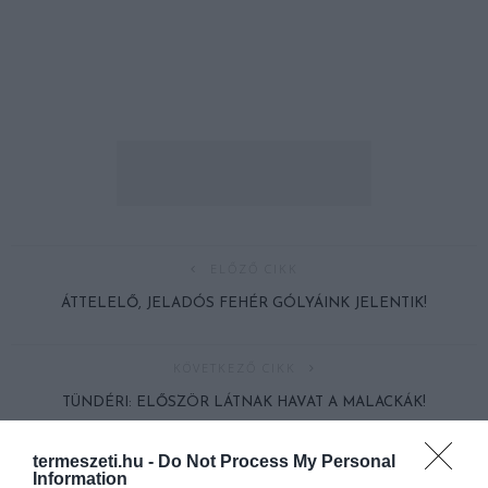
ELŐZŐ CIKK
ÁTTELELŐ, JELADÓS FEHÉR GÓLYÁINK JELENTIK!
KÖVETKEZŐ CIKK
TÜNDÉRI: ELŐSZÖR LÁTNAK HAVAT A MALACKÁK!
termeszeti.hu -
Do Not Process My Personal
Information