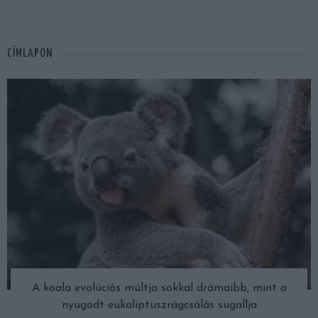
CÍMLAPON
A koala evolúciós múltja sokkal drámaibb, mint a
nyugodt eukaliptuszrágcsálás sugallja