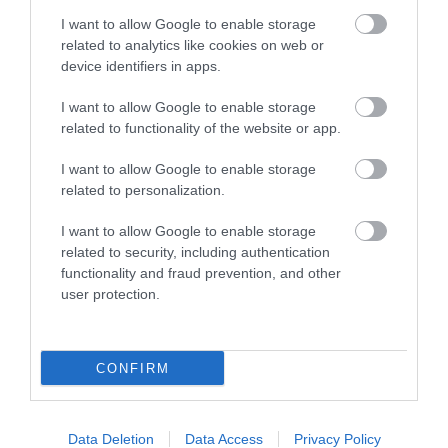
I want to allow Google to enable storage
related to analytics like cookies on web or
KIRÁNDULÁS A
KIRÁNDULÁS A RAVAZDI
device identifiers in apps.
PANNONHALMI FŐAPÁTSÁG
SÖRFŐZDÉBE, A BENCÉS
PINCÉSZETÉBE
APÁTSÁG HABOS OLDALÁRA
I want to allow Google to enable storage
related to functionality of the website or app.
2026-08-04
2026-08-04
I want to allow Google to enable storage
related to personalization.
I want to allow Google to enable storage
related to security, including authentication
functionality and fraud prevention, and other
user protection.
CONFIRM
NEM CSAK A FÖLD
HŐKUPOLA MAGYARORSZÁG
SZOMJAZIK: LÉGKÖRI ASZÁLY
FELETT: MI EZ A LÁTHATATLAN
SZÍVJA KI A VIZET A
FEDŐ, ÉS MI TÖRTÉNIK
Data Deletion
Data Access
Privacy Policy
NÖVÉNYEKBŐL
ALATTA A TERMÉSZETTEL?