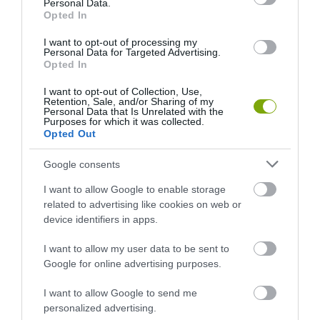
Personal Data.
Opted In
I want to opt-out of processing my
Personal Data for Targeted Advertising.
Opted In
I want to opt-out of Collection, Use,
Retention, Sale, and/or Sharing of my
Personal Data that Is Unrelated with the
KIRÁNDULÁS PANNONHALMA
KIRÁNDULÁS A
Purposes for which it was collected.
KÖRNYÉKÉN: TERMÉSZET,
PANNONHALMI
Opted Out
SZŐLŐ ÉS KOMLÓ
GYÓGYNÖVÉNYKERTBE ÉS
TALÁLKOZÁSA
ILLATMÚZEUMBA
Google consents
2026-08-04
2026-08-04
I want to allow Google to enable storage
related to advertising like cookies on web or
device identifiers in apps.
I want to allow my user data to be sent to
Google for online advertising purposes.
I want to allow Google to send me
personalized advertising.