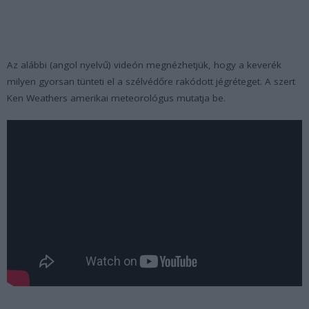
Az alábbi (angol nyelvű) videón megnézhetjük, hogy a keverék
milyen gyorsan tünteti el a szélvédőre rakódott jégréteget. A szert
Ken Weathers amerikai meteorológus mutatja be.