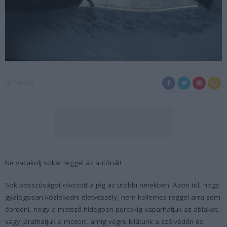
2017-01-24
Ne vacakolj sokat reggel az autónál!
Sok bosszúságot okozott a jég az utóbbi hetekben. Azon túl, hogy
gyalogosan közlekedni életveszély, nem kellemes reggel arra sem
ébredni, hogy a metsző hidegben percekig kaparhatjuk az ablakot,
vagy járathatjuk a motort, amíg végre kilátunk a szélvédőn és