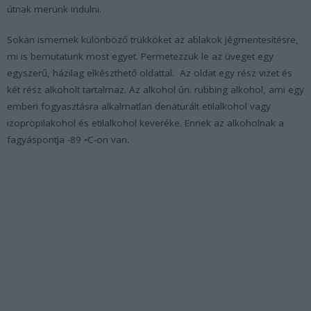
útnak merünk indulni.
Sokan ismernek különböző trükköket az ablakok jégmentesítésre,
mi is bemutatunk most egyet. Permetezzük le az üveget egy
egyszerű, házilag elkészthető oldattal. Az oldat egy rész vizet és
két rész alkoholt tartalmaz. Az alkohol ún. rubbing alkohol, ami egy
emberi fogyasztásra alkalmatlan denaturált etilalkohol vagy
izopropilakohol és etilalkohol keveréke. Ennek az alkoholnak a
fagyáspontja -89 ◦C-on van.