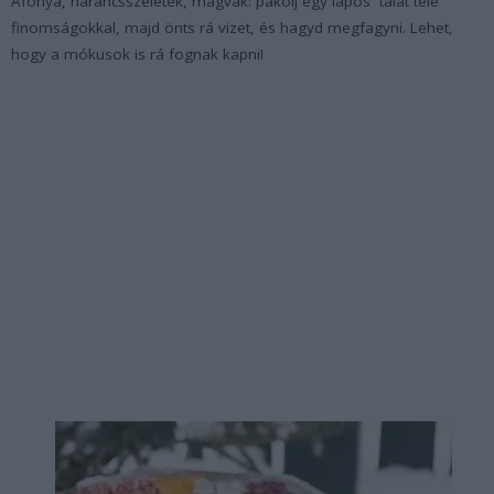
Áfonya, narancsszeletek, magvak: pakolj egy lapos tálat tele
finomságokkal, majd önts rá vizet, és hagyd megfagyni. Lehet,
hogy a mókusok is rá fognak kapni!