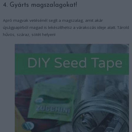
4. Gyárts magszalagokat!
Apró magvak vetésénél segít a magszalag, amit akár
újságpapírból magad is lekészíthetsz a várakozás ideje alatt. Tárold
hűvös, száraz, sötét helyen!