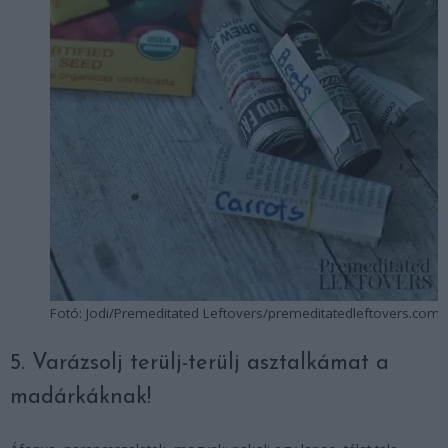
Fotó: Jodi/Premeditated Leftovers/premeditatedleftovers.com
5. Varázsolj terülj-terülj asztalkámat a
madárkáknak!