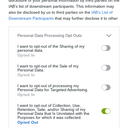
disclosure of your personal information by third parties on the
IAB’s list of downstream participants. This information may
also be disclosed by us to third parties on the
IAB’s List of
Downstream Participants
that may further disclose it to other
third parties.
Please note that this website/app uses one or more Google
Personal Data Processing Opt Outs
services and may gather and store information including but
not limited to your visit or usage behaviour. You may click to
I want to opt-out of the Sharing of my
personal data.
grant or deny consent to Google and its third-party tags to
Opted In
use your data for below specified purposes in below Google
consent section.
I want to opt-out of the Sale of my
Fotó: www.marthastewart.com
Personal Data.
Opted In
9. Használd ki az időt a tervezésre!
I want to opt-out of processing my
Personal Data for Targeted Advertising.
Opted In
Most gondold végig, hogy mi mindent szeretnél ültetni és hova,
szerezd be a magokat –később szusszanásnyi időd sem lesz, ha
I want to opt-out of Collection, Use,
Retention, Sale, and/or Sharing of my
kitavaszodik.
Personal Data that Is Unrelated with the
Purposes for which it was collected.
Opted Out