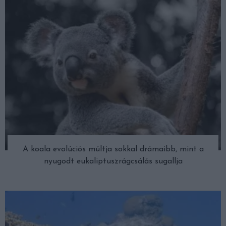
A koala evolúciós múltja sokkal drámaibb, mint a
nyugodt eukaliptuszrágcsálás sugallja