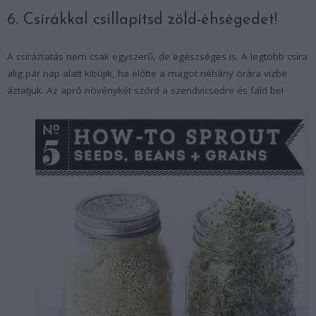
6. Csírákkal csillapítsd zöld-éhségedet!
A csíráztatás nem csak egyszerű, de egészséges is. A legtöbb csíra
alig pár nap alatt kibújik, ha előtte a magot néhány órára vízbe
áztatjuk. Az apró növénykét szórd a szendvicsedre és fald be!