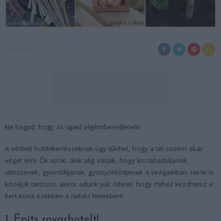
2018-01-19
Ne hagyd, hogy az ujjaid elgémberedjenek!
A vérbeli hobbikertészeknek úgy tűnhet, hogy a tél sosem akar
véget érni. Ők azok, akik alig várják, hogy kiszabaduljanak,
ültessenek, gyomláljanak, gyönyörködjenek a virágaikban. Ha te is
közéjük tartozol, akkor adunk pár ötletet, hogy mihez kezdhetsz a
kert körül ezekben a nehéz hetekben!
1. Építs rovarhotelt!