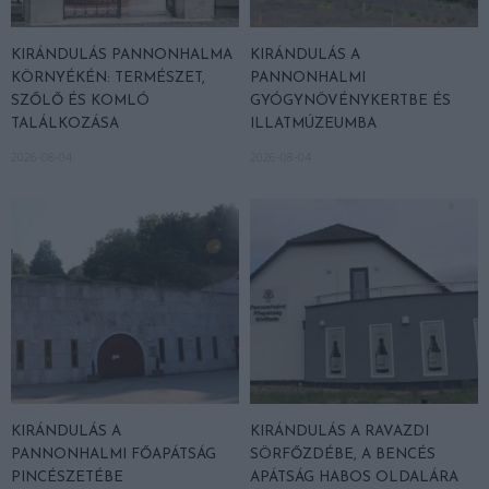
KIRÁNDULÁS PANNONHALMA
KIRÁNDULÁS A
KÖRNYÉKÉN: TERMÉSZET,
PANNONHALMI
SZŐLŐ ÉS KOMLÓ
GYÓGYNÖVÉNYKERTBE ÉS
TALÁLKOZÁSA
ILLATMÚZEUMBA
2026-08-04
2026-08-04
KIRÁNDULÁS A
KIRÁNDULÁS A RAVAZDI
PANNONHALMI FŐAPÁTSÁG
SÖRFŐZDÉBE, A BENCÉS
PINCÉSZETÉBE
APÁTSÁG HABOS OLDALÁRA