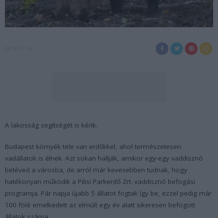
2018-01-13
A lakosság segítségét is kérik.
Budapest környék tele van erdőkkel, ahol természetesen
vadállatok is élnek. Azt sokan hallják, amikor egy-egy vaddisznó
betéved a városba, de arról már kevesebben tudnak, hogy
hatékonyan működik a Pilisi Parkerdő Zrt. vaddisznó befogási
programja. Pár napja újabb 5 állatot fogtak így be, ezzel pedig már
100 fölé emelkedett az elmúlt egy év alatt sikeresen befogott
állatok száma.