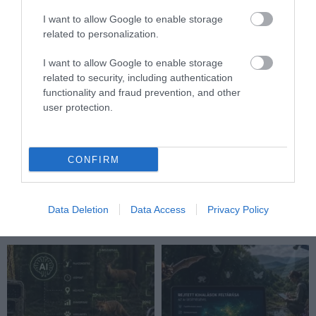
I want to allow Google to enable storage
related to personalization.
I want to allow Google to enable storage
related to security, including authentication
functionality and fraud prevention, and other
user protection.
A TUDÓSOK 262 ÚJ FAJT
ÖTVEN ÉVIG ROSSZ NÉVEN
NEVEZTEK MEG, ÉS A FÖLD
LAPULT EGY KARDFOGÚ
CONFIRM
MEGINT FINOMAN JELEZTE:
MACSKA LELETE – AZTÁN
KORAI MÉG MINDENTUDÓNAK
VALAKI VÉGRE RÁNÉZETT
HINNI MAGUNKAT
RENDESEN
Data Deletion
Data Access
Privacy Policy
2026-07-30
2026-07-28