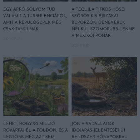
EGY APRÓ SÓLYOM TUD
A TEQUILA TITKOS HŐSEI
VALAMIT A TURBULENCIÁRÓL,
SZŐRÖS KIS ÉJSZAKAI
AMIT A REPÜLŐGÉPEK MÉG
BEPORZÓK: DENEVÉREK
CSAK TANULNAK
NÉLKÜL SZOMORÚBB LENNE
A MEXIKÓI POHÁR
2026-07-13
2026-07-10
LEHET, HOGY 20 MILLIÓ
JÖN A VADÁLLATOK
ROVARFAJ ÉL A FÖLDÖN, ÉS A
IDŐJÁRÁS-JELENTÉSE? ÚJ
LEGTÖBB MÉG AZT SEM
RENDSZER HÓNAPOKKAL