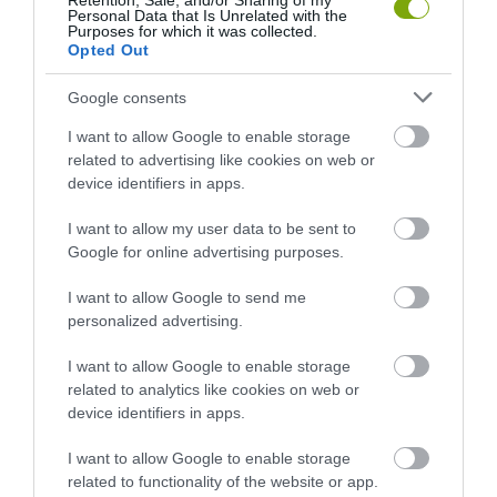
Retention, Sale, and/or Sharing of my
2026-08-07
Personal Data that Is Unrelated with the
Purposes for which it was collected.
Opted Out
Google consents
I want to allow Google to enable storage
related to advertising like cookies on web or
device identifiers in apps.
I want to allow my user data to be sent to
Google for online advertising purposes.
HŐKUPOLA MAGYARORSZÁG
NEM CSAK A RITKASÁGOK
I want to allow Google to send me
FELETT: MI EZ A LÁTHATATLAN
BAJBAN VANNAK: A
personalized advertising.
FEDŐ, ÉS MI TÖRTÉNIK
HÉTKÖZNAPI MADARAK ÉS
ALATTA A TERMÉSZETTEL?
PILLANGÓK CSENDES
I want to allow Google to enable storage
ELTŰNÉSE A NAGYOBB
2026-08-03
related to analytics like cookies on web or
VÉSZJEL
device identifiers in apps.
2026-08-03
I want to allow Google to enable storage
related to functionality of the website or app.