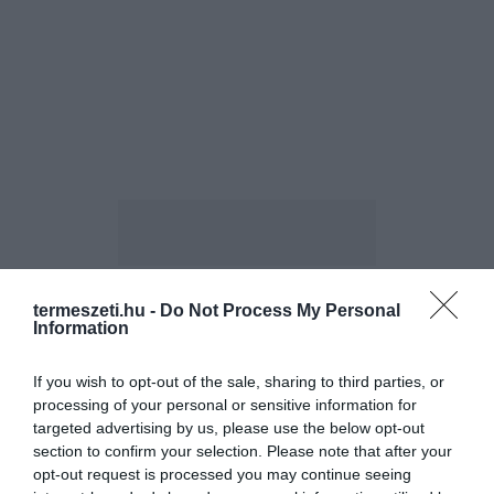
termeszeti.hu -
Do Not Process My Personal
Information
ELŐZŐ CIKK
TÖKÉLETES CÉLPONT MINDEN CSILLAGJEGYNEK 2018-RA: IDE
If you wish to opt-out of the sale, sharing to third parties, or
TERVEZD AZ NYARALÁST!
processing of your personal or sensitive information for
targeted advertising by us, please use the below opt-out
section to confirm your selection. Please note that after your
KÖVETKEZŐ CIKK
opt-out request is processed you may continue seeing
10 STÍLUSOS VIRÁGTARTÓ A KERTBE – NEHÉZ A VÁLASZTÁS!