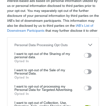
interest-based ads based on personal information utilized by
us or personal information disclosed to third parties prior to
your opt-out. You may separately opt-out of the further
disclosure of your personal information by third parties on the
HASONLÓ ÉRDEKESSÉGEK
IAB’s list of downstream participants. This information may
also be disclosed by us to third parties on the
IAB’s List of
Downstream Participants
that may further disclose it to other
third parties.
Please note that this website/app uses one or more Google
Personal Data Processing Opt Outs
services and may gather and store information including but
not limited to your visit or usage behaviour. You may click to
I want to opt-out of the Sharing of my
personal data.
grant or deny consent to Google and its third-party tags to
Opted In
use your data for below specified purposes in below Google
consent section.
I want to opt-out of the Sale of my
Personal Data.
Opted In
A KOALA EVOLÚCIÓS MÚLTJA
A KORALLZÁTONY NEM CSAK
SOKKAL DRÁMAIBB, MINT A
SZÍNES HALAKBÓL ÁLL: MOST
I want to opt-out of processing my
Personal Data for Targeted Advertising.
NYUGODT
500 EDDIG ISMERETLEN
Opted In
EUKALIPTUSZRÁGCSÁLÁS
LAKÓJÁT MUTATTA MEG
SUGALLJA
2026-08-06
I want to opt-out of Collection, Use,