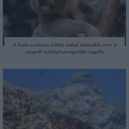
A koala evolúciós múltja sokkal drámaibb, mint a
nyugodt eukaliptuszrágcsálás sugallja