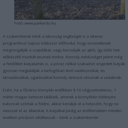
Fotó: www.parkerdo.hu
A szakemberek kérik a lakosság segítségét is a sikeres
programhoz! Sajnos többször előfordul, hogy ismeretlenek
megrongálják a csapdákat, vagy becsukják az ajtót, így több heti
előkészítő munkát tesznek tönkre. Komoly nehézséget jelent még
a felelőtlen kutyatartás is, a póráz nélkül szabadon engedett kutyák
gyorsan megtalálják a befogóban lévő vaddisznókat, és
támadásukkal, ugatásukkal komoly stresszt okoznak a vadaknak.
Ezért, ha a főváros környéki erdőkben 9-10 négyzetméteres, 1
méter magas ketrecet találunk, aminek a környékén többnyire
kukoricát szórtak a földre, akkor kerüljük el a helyszínt, hogy ne
riasszuk el az állatokat. A kutyákat pedig az erdőterületen minden
esetben pórázon sétáltassuk – kérik a szakemberek!