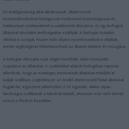
Az erdőgazdaság által alkalmazott, állatorvosok
közreműködésével kidolgozott módszerrel biztonságosan és
hatékonyan csökkenthető a vaddisznók létszáma. Az így befogott
állatokat távolabbi erdőségekbe szállítják. A befogás kutatási
célokat is szolgál, hiszen több állatot nyomkövetővel is elláttak,
ennek segítségével feltérképezhető az állatok élettere és mozgása.
A befogás időszaka nyár végén kezdődik, télen könnyebb
csapdázni az állatokat. A csalétekkel ellátott befogókat naponta
ellenőrzik, hogy az esetleges bennrekedt állatokat mielőbb el
tudják szállítani. Legtöbbször az önálló életet kezdő fiatal állatokat
fogják be, egyszerre jellemzően 2-10 egyedet, akiket olyan
távolságra szállítanak a lakott területtől, ahonnan már nem térnek
vissza a főváros közelébe.