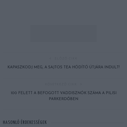
ELŐZŐ CIKK
KAPASZKODJ MEG, A SAJTOS TEA HÓDÍTÓ ÚTJÁRA INDULT!
KÖVETKEZŐ CIKK
100 FELETT A BEFOGOTT VADDISZNÓK SZÁMA A PILISI
PARKERDŐBEN
HASONLÓ ÉRDEKESSÉGEK