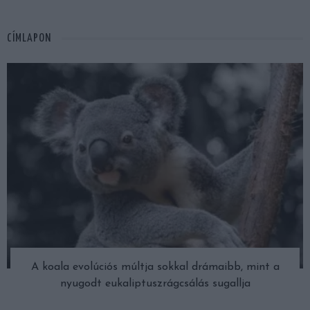
CÍMLAPON
A koala evolúciós múltja sokkal drámaibb, mint a
nyugodt eukaliptuszrágcsálás sugallja