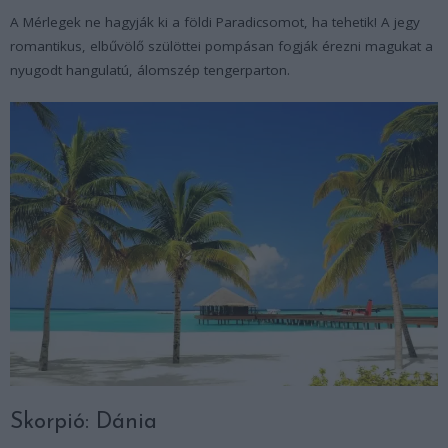
A Mérlegek ne hagyják ki a földi Paradicsomot, ha tehetik! A jegy
romantikus, elbűvölő szülöttei pompásan fogják érezni magukat a
nyugodt hangulatú, álomszép tengerparton.
Skorpió: Dánia