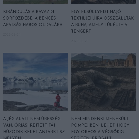
KIRÁNDULÁS A RAVAZDI
EGY ELSÜLLYEDT HAJÓ
SÖRFŐZDÉBE, A BENCÉS
TEXTILJEI ÚJRA ÖSSZEÁLLTAK:
APÁTSÁG HABOS OLDALÁRA
A RUHA, AMELY TÚLÉLTE A
TENGERT
2026-08-04
2026-06-29
A JÉG ALATT NEM ÜRESSÉG
NEM MINDENKI MENEKÜLT
VAN: ÓRIÁSI REJTETT TÁJ
POMPEJIBEN: LEHET, HOGY
HÚZÓDIK KELET-ANTARKTISZ
EGY ORVOS A VÉGSŐKIG
MÉLYÉN
SEGÍTENI PRÓBÁLT