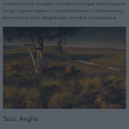
A hatalmas szívű, energikus Oroszlánok jól fogják érezni magukat
a nagy szigetországban- a vízi mókáktól kezdve a sziklamászásig,
bőven találnak olyan elfoglaltságot, ami leköti az energiájukat.
Szűz: Anglia