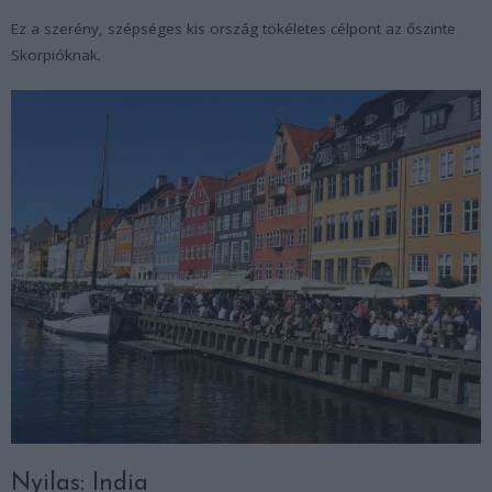
Ez a szerény, szépséges kis ország tökéletes célpont az őszinte
Skorpióknak.
Nyilas: India