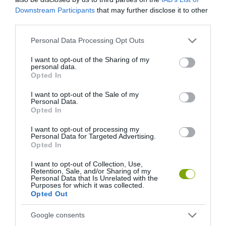
Downstream Participants
that may further disclose it to other
third parties.
Please note that this website/app uses one or more Google
Personal Data Processing Opt Outs
services and may gather and store information including but
not limited to your visit or usage behaviour. You may click to
I want to opt-out of the Sharing of my
personal data.
grant or deny consent to Google and its third-party tags to
Opted In
use your data for below specified purposes in below Google
consent section.
I want to opt-out of the Sale of my
Personal Data.
Opted In
I want to opt-out of processing my
Personal Data for Targeted Advertising.
Opted In
I want to opt-out of Collection, Use,
Retention, Sale, and/or Sharing of my
Personal Data that Is Unrelated with the
Purposes for which it was collected.
Opted Out
Google consents