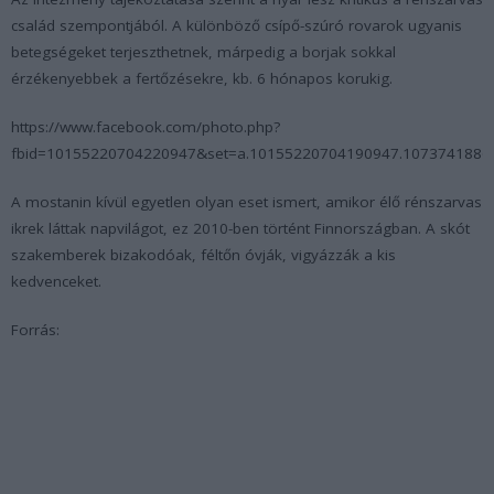
család szempontjából. A különböző csípő-szúró rovarok ugyanis
betegségeket terjeszthetnek, márpedig a borjak sokkal
érzékenyebbek a fertőzésekre, kb. 6 hónapos korukig.
https://www.facebook.com/photo.php?
fbid=10155220704220947&set=a.10155220704190947.1073741886.
A mostanin kívül egyetlen olyan eset ismert, amikor élő rénszarvas
ikrek láttak napvilágot, ez 2010-ben történt Finnországban. A skót
szakemberek bizakodóak, féltőn óvják, vigyázzák a kis
kedvenceket.
Forrás: