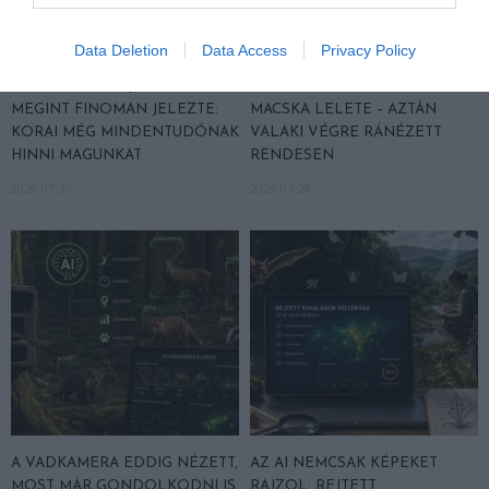
Data Deletion
Data Access
Privacy Policy
A TUDÓSOK 262 ÚJ FAJT
ÖTVEN ÉVIG ROSSZ NÉVEN
NEVEZTEK MEG, ÉS A FÖLD
LAPULT EGY KARDFOGÚ
MEGINT FINOMAN JELEZTE:
MACSKA LELETE – AZTÁN
KORAI MÉG MINDENTUDÓNAK
VALAKI VÉGRE RÁNÉZETT
HINNI MAGUNKAT
RENDESEN
2026-07-30
2026-07-28
A VADKAMERA EDDIG NÉZETT,
AZ AI NEMCSAK KÉPEKET
MOST MÁR GONDOLKODNI IS
RAJZOL: REJTETT