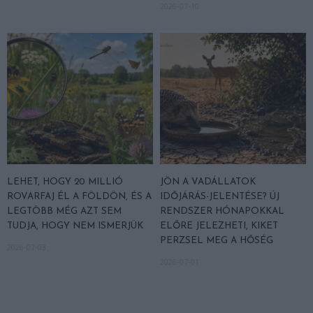
2026-07-10
LEHET, HOGY 20 MILLIÓ
JÖN A VADÁLLATOK
ROVARFAJ ÉL A FÖLDÖN, ÉS A
IDŐJÁRÁS-JELENTÉSE? ÚJ
LEGTÖBB MÉG AZT SEM
RENDSZER HÓNAPOKKAL
TUDJA, HOGY NEM ISMERJÜK
ELŐRE JELEZHETI, KIKET
PERZSEL MEG A HŐSÉG
2026-07-03
2026-07-01