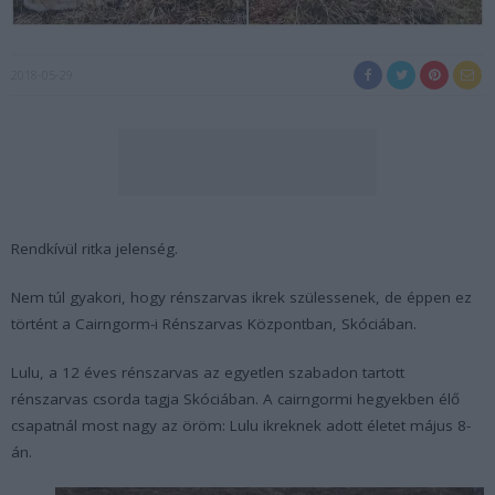
2018-05-29
Rendkívül ritka jelenség.
Nem túl gyakori, hogy rénszarvas ikrek szülessenek, de éppen ez
történt a Cairngorm-i Rénszarvas Központban, Skóciában.
Lulu, a 12 éves rénszarvas az egyetlen szabadon tartott
rénszarvas csorda tagja Skóciában. A cairngormi hegyekben élő
csapatnál most nagy az öröm: Lulu ikreknek adott életet május 8-
án.