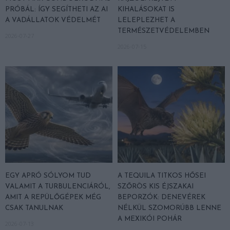
PRÓBÁL: ÍGY SEGÍTHETI AZ AI
KIHALÁSOKAT IS
A VADÁLLATOK VÉDELMÉT
LELEPLEZHET A
TERMÉSZETVÉDELEMBEN
2026-07-27
2026-07-15
EGY APRÓ SÓLYOM TUD
A TEQUILA TITKOS HŐSEI
VALAMIT A TURBULENCIÁRÓL,
SZŐRÖS KIS ÉJSZAKAI
AMIT A REPÜLŐGÉPEK MÉG
BEPORZÓK: DENEVÉREK
CSAK TANULNAK
NÉLKÜL SZOMORÚBB LENNE
A MEXIKÓI POHÁR
2026-07-13