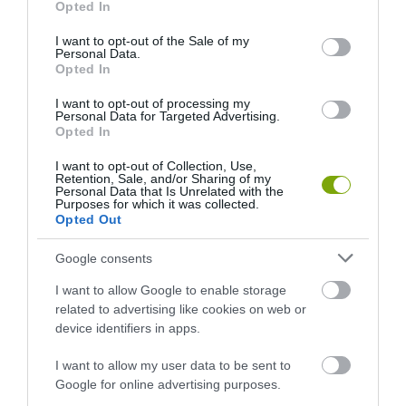
Opted In
use your data for below specified purposes in below Google
consent section.
I want to opt-out of the Sale of my
Personal Data.
Opted In
I want to opt-out of processing my
Personal Data for Targeted Advertising.
Opted In
I want to opt-out of Collection, Use,
Retention, Sale, and/or Sharing of my
A KOALA EVOLÚCIÓS MÚLTJA
A KORALLZÁTONY NEM CSAK
Personal Data that Is Unrelated with the
SOKKAL DRÁMAIBB, MINT A
SZÍNES HALAKBÓL ÁLL: MOST
Purposes for which it was collected.
Opted Out
NYUGODT
500 EDDIG ISMERETLEN
EUKALIPTUSZRÁGCSÁLÁS
LAKÓJÁT MUTATTA MEG
Google consents
SUGALLJA
2026-08-06
2026-08-07
I want to allow Google to enable storage
related to advertising like cookies on web or
device identifiers in apps.
I want to allow my user data to be sent to
Google for online advertising purposes.