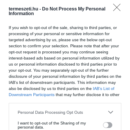
termeszeti.hu -
Do Not Process My Personal
Information
If you wish to opt-out of the sale, sharing to third parties, or
processing of your personal or sensitive information for
targeted advertising by us, please use the below opt-out
ELŐZŐ CIKK
section to confirm your selection. Please note that after your
MI IMÁDJUK AZ AVOKÁDÓT, EMIATT CHILE LAKÓI
opt-out request is processed you may continue seeing
SZENNYEZETT VIZET ISZNAK
interest-based ads based on personal information utilized by
us or personal information disclosed to third parties prior to
your opt-out. You may separately opt-out of the further
KÖVETKEZŐ CIKK
disclosure of your personal information by third parties on the
IAB’s list of downstream participants. This information may
DIGITÁLIS HOMOKOZÓ ÉS VÍZIBOLHA ETETÉS: IZGALMAS
also be disclosed by us to third parties on the
IAB’s List of
PROGRAMOKKAL VÁR AZ MTA VÍZNAP JÚNIUS 1-ÉN!
Downstream Participants
that may further disclose it to other
third parties.
Please note that this website/app uses one or more Google
Personal Data Processing Opt Outs
HASONLÓ ÉRDEKESSÉGEK
services and may gather and store information including but
not limited to your visit or usage behaviour. You may click to
I want to opt-out of the Sharing of my
personal data.
grant or deny consent to Google and its third-party tags to