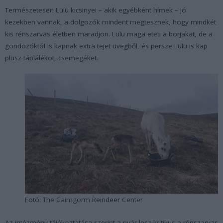
Természetesen Lulu kicsinyei – akik egyébként hímek – jó
kezekben vannak, a dolgozók mindent megtesznek, hogy mindkét
kis rénszarvas életben maradjon. Lulu maga eteti a borjakat, de a
gondozóktól is kapnak extra tejet üvegből, és persze Lulu is kap
plusz táplálékot, csemegéket.
Fotó: The Cairngorm Reindeer Center
Az intézmény tájékoztatása szerint a nyár lesz kritikus a rénszarvas