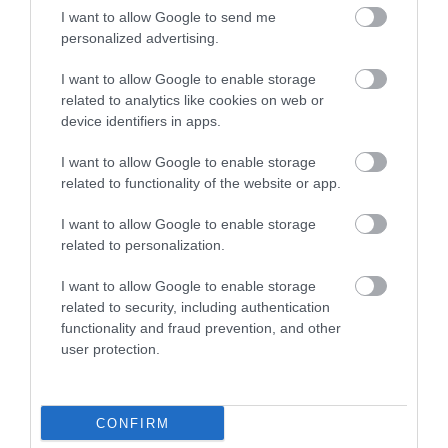
I want to allow Google to send me
personalized advertising.
I want to allow Google to enable storage
related to analytics like cookies on web or
device identifiers in apps.
HŐKUPOLA MAGYARORSZÁG
NEM CSAK A RITKASÁGOK
FELETT: MI EZ A LÁTHATATLAN
BAJBAN VANNAK: A
I want to allow Google to enable storage
FEDŐ, ÉS MI TÖRTÉNIK
HÉTKÖZNAPI MADARAK ÉS
related to functionality of the website or app.
ALATTA A TERMÉSZETTEL?
PILLANGÓK CSENDES
ELTŰNÉSE A NAGYOBB
2026-08-03
I want to allow Google to enable storage
VÉSZJEL
related to personalization.
2026-08-03
I want to allow Google to enable storage
related to security, including authentication
functionality and fraud prevention, and other
user protection.
CONFIRM