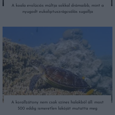
A koala evolúciós múltja sokkal drámaibb, mint a
nyugodt eukaliptuszrágcsálás sugallja
A korallzátony nem csak színes halakból áll: most
500 eddig ismeretlen lakóját mutatta meg