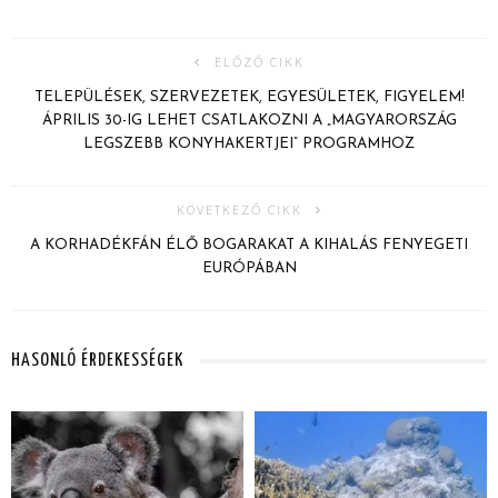
ELŐZŐ CIKK
TELEPÜLÉSEK, SZERVEZETEK, EGYESÜLETEK, FIGYELEM!
ÁPRILIS 30-IG LEHET CSATLAKOZNI A „MAGYARORSZÁG
LEGSZEBB KONYHAKERTJEI” PROGRAMHOZ
KÖVETKEZŐ CIKK
A KORHADÉKFÁN ÉLŐ BOGARAKAT A KIHALÁS FENYEGETI
EURÓPÁBAN
HASONLÓ ÉRDEKESSÉGEK