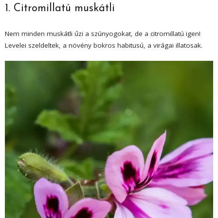
1. Citromillatú muskátli
Nem minden muskátli űzi a szúnyogokat, de a citromillatú igen!
Levelei szeldeltek, a növény bokros habitusú, a virágai illatosak.