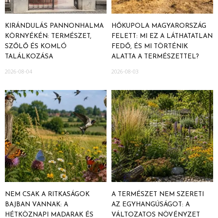
KIRÁNDULÁS PANNONHALMA
HŐKUPOLA MAGYARORSZÁG
KÖRNYÉKÉN: TERMÉSZET,
FELETT: MI EZ A LÁTHATATLAN
SZŐLŐ ÉS KOMLÓ
FEDŐ, ÉS MI TÖRTÉNIK
TALÁLKOZÁSA
ALATTA A TERMÉSZETTEL?
2026-08-04
2026-08-03
NEM CSAK A RITKASÁGOK
A TERMÉSZET NEM SZERETI
BAJBAN VANNAK: A
AZ EGYHANGÚSÁGOT: A
HÉTKÖZNAPI MADARAK ÉS
VÁLTOZATOS NÖVÉNYZET