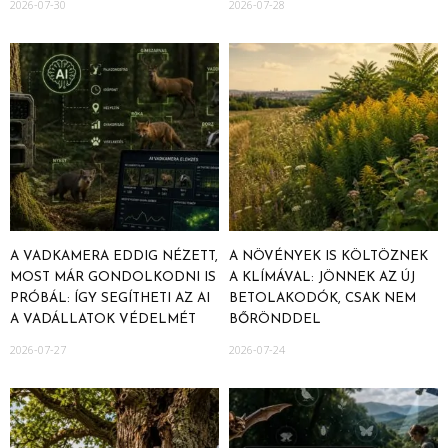
2026-07-30
2026-07-28
A VADKAMERA EDDIG NÉZETT,
A NÖVÉNYEK IS KÖLTÖZNEK
MOST MÁR GONDOLKODNI IS
A KLÍMÁVAL: JÖNNEK AZ ÚJ
PRÓBÁL: ÍGY SEGÍTHETI AZ AI
BETOLAKODÓK, CSAK NEM
A VADÁLLATOK VÉDELMÉT
BŐRÖNDDEL
2026-07-27
2026-07-24