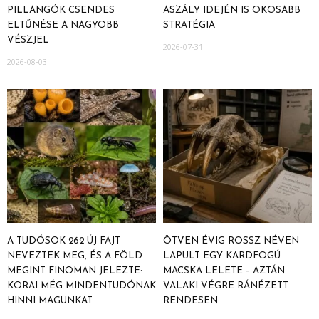
PILLANGÓK CSENDES
ASZÁLY IDEJÉN IS OKOSABB
ELTŰNÉSE A NAGYOBB
STRATÉGIA
VÉSZJEL
2026-07-31
2026-08-03
A TUDÓSOK 262 ÚJ FAJT
ÖTVEN ÉVIG ROSSZ NÉVEN
NEVEZTEK MEG, ÉS A FÖLD
LAPULT EGY KARDFOGÚ
MEGINT FINOMAN JELEZTE:
MACSKA LELETE – AZTÁN
KORAI MÉG MINDENTUDÓNAK
VALAKI VÉGRE RÁNÉZETT
HINNI MAGUNKAT
RENDESEN