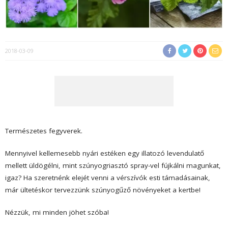
2018-03-09
Természetes fegyverek.
Mennyivel kellemesebb nyári estéken egy illatozó levendulatő
mellett üldögélni, mint szúnyogriasztó spray-vel fújkálni magunkat,
igaz? Ha szeretnénk elejét venni a vérszívók esti támadásainak,
már ültetéskor tervezzünk szúnyogűző növényeket a kertbe!
Nézzük, mi minden jöhet szóba!