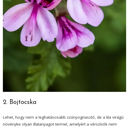
2. Bojtocska
Lehet, hogy nem a leghatásosabb szúnyogriasztó, de a lila virágú
növényke olyan illatanyagot termel, amelyért a vérszívók nem