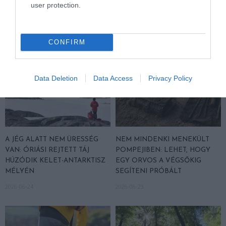
2026-08-04
user protection.
2026-06-29
CONFIRM
Data Deletion
Data Access
Privacy Policy
A JÉG ALATT NEM ÜRESSÉG
NEM MINDENKI MENEKÜLT
VAN: ÓRIÁSI REJTETT TÁJ
POMPEJIBEN: LEHET, HOGY
HÚZÓDIK KELET-ANTARKTISZ
EGY ORVOS A VÉGSŐKIG
MÉLYÉN
SEGÍTENI PRÓBÁLT
2026-06-24
2026-06-23