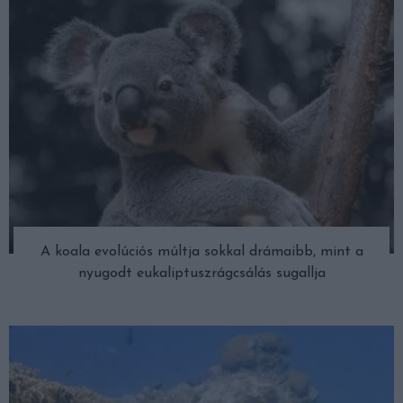
A koala evolúciós múltja sokkal drámaibb, mint a
nyugodt eukaliptuszrágcsálás sugallja