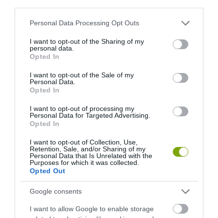
third parties.
Please note that this website/app uses one or more Google
Personal Data Processing Opt Outs
services and may gather and store information including but
not limited to your visit or usage behaviour. You may click to
I want to opt-out of the Sharing of my
personal data.
grant or deny consent to Google and its third-party tags to
Opted In
use your data for below specified purposes in below Google
KIRÁNDULÁS A
KIRÁNDULÁS PANNONHALMA
consent section.
I want to opt-out of the Sale of my
PANNONHALMI
KÖRNYÉKÉN: TERMÉSZET,
Personal Data.
ARBORÉTUMBA
SZŐLŐ ÉS KOMLÓ
Opted In
TALÁLKOZÁSA
2026-08-04
I want to opt-out of processing my
2026-08-04
Personal Data for Targeted Advertising.
Opted In
I want to opt-out of Collection, Use,
Retention, Sale, and/or Sharing of my
Personal Data that Is Unrelated with the
Purposes for which it was collected.
Opted Out
Google consents
I want to allow Google to enable storage