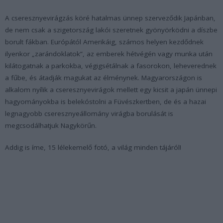
A cseresznyevirágzás köré hatalmas ünnep szerveződik Japánban,
de nem csak a szigetország lakói szeretnek gyönyörködni a díszbe
borult fákban. Európától Amerikáig, számos helyen kezdődnek
ilyenkor „zarándoklatok”, az emberek hétvégén vagy munka után
kilátogatnak a parkokba, végigsétálnak a fasorokon, leheverednek
a fűbe, és átadják magukat az élménynek. Magyarországon is
alkalom nyílik a cseresznyevirágok mellett egy kicsit a japán ünnepi
hagyományokba is belekóstolni a Füvészkertben, de és a hazai
legnagyobb cseresznyeállomány virágba borulását is
megcsodálhatjuk Nagykörűn.
Addig is íme, 15 lélekemelő fotó, a világ minden tájáról!