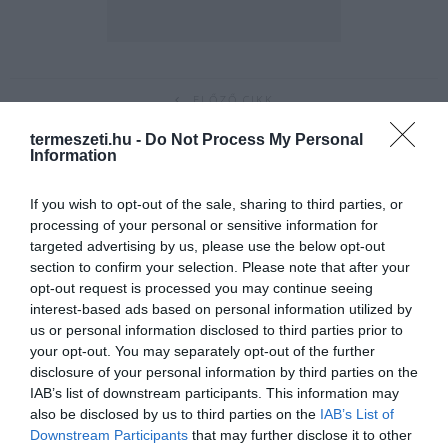
ELŐZŐ CIKK
MEGVANNAK A LEGJOBB SZILVAPÁLINKÁK
termeszeti.hu -
Do Not Process My Personal
Information
KÖVETKEZŐ CIKK
If you wish to opt-out of the sale, sharing to third parties, or
FELEDÉSBE MERÜLT HÚSVÉTI SZOKÁSOK: HALLOTTÁL MÁR
processing of your personal or sensitive information for
RÓLUK?
targeted advertising by us, please use the below opt-out
section to confirm your selection. Please note that after your
opt-out request is processed you may continue seeing
interest-based ads based on personal information utilized by
HASONLÓ ÉRDEKESSÉGEK
us or personal information disclosed to third parties prior to
your opt-out. You may separately opt-out of the further
disclosure of your personal information by third parties on the
IAB’s list of downstream participants. This information may
also be disclosed by us to third parties on the
IAB’s List of
Downstream Participants
that may further disclose it to other