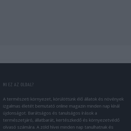
MI EZ AZ OLDAL?
A természeti környezet, körülöttünk élő állatok és növények
izgalmas életét bemutató online magazin minden nap kínál
újdonságot. Barátságos és tanulságos írások a
természetjáró, állatbarát, kertészkedő és környezetvédő
olvasó számára. A zöld hívei minden nap tanulhatnak és