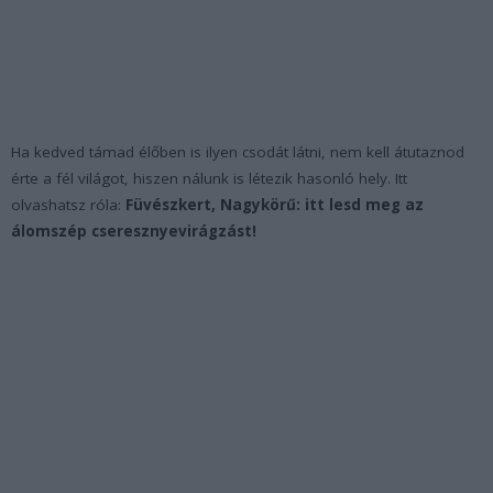
Ha kedved támad élőben is ilyen csodát látni, nem kell átutaznod
érte a fél világot, hiszen nálunk is létezik hasonló hely. Itt
olvashatsz róla:
Füvészkert, Nagykörű: itt lesd meg az
álomszép cseresznyevirágzást!