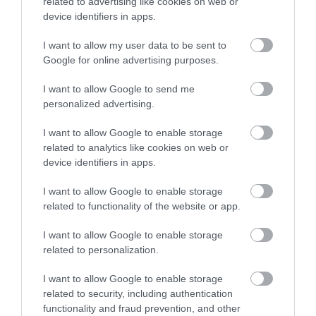
related to advertising like cookies on web or
device identifiers in apps.
KIRÁNDULÁS A
KIRÁNDULÁS A
PANNONHALMI
PANNONHALMI FŐAPÁTSÁG
I want to allow my user data to be sent to
GYÓGYNÖVÉNYKERTBE ÉS
PINCÉSZETÉBE
Google for online advertising purposes.
ILLATMÚZEUMBA
2026-08-04
I want to allow Google to send me
2026-08-04
personalized advertising.
I want to allow Google to enable storage
related to analytics like cookies on web or
device identifiers in apps.
I want to allow Google to enable storage
related to functionality of the website or app.
I want to allow Google to enable storage
related to personalization.
KIRÁNDULÁS A RAVAZDI
EGY ELSÜLLYEDT HAJÓ
I want to allow Google to enable storage
SÖRFŐZDÉBE, A BENCÉS
TEXTILJEI ÚJRA ÖSSZEÁLLTAK:
related to security, including authentication
APÁTSÁG HABOS OLDALÁRA
A RUHA, AMELY TÚLÉLTE A
functionality and fraud prevention, and other
TENGERT