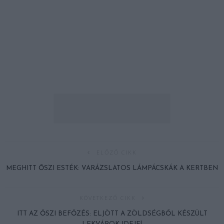
ELŐZŐ CIKK
MEGHITT ŐSZI ESTÉK: VARÁZSLATOS LÁMPÁCSKÁK A KERTBEN
KÖVETKEZŐ CIKK
ITT AZ ŐSZI BEFŐZÉS: ELJÖTT A ZÖLDSÉGBŐL KÉSZÜLT