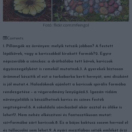
Fotó: flickr.com:mfeingol
Contents
1. Pillangók az ösvényen: melyik tetszik jobban? A festett
lépőkövek, vagy a kavicsokból kirakott formák?
2. Egyre
népszerűbb a sánckas: a dróthálóba tett kövek, kavicsok
ágyásszegélyként is remekül mutatnak.
3. A gyerekek biztosan
örömmel készítik el ezt a tarkabarka kerti hernyót, ami díszként
is jól mutat.
4. Haladóknak ajánlott a kavicsok spirális formába
rendezgetése – a végeredmény lenyűgöző.
5. Igazán vidám
növényjelölők is készülhetnek kavics és színes festék
segítségével.
6. A sokoldalú sánckasból akár asztal és ülőke is
lehet!
7. Nem nehéz elkészíteni és fantasztikusan mutat:
szívformába zárt kavicsok.
8. Ez a bájos kaktusz sosem hervad el
és túllocsolni sem lehet.
9. A nyári mezítlábas séták emlékét őrzi