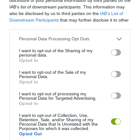
disclosure of your personal information by third parties on the
Fotó: craftberrybush.com
IAB’s list of downstream participants. This information may
also be disclosed by us to third parties on the
IAB’s List of
9. A nyári mezítlábas séták emlékét őrzi a
Downstream Participants
that may further disclose it to other
tündéri kavicskép.
third parties.
Please note that this website/app uses one or more Google
Personal Data Processing Opt Outs
services and may gather and store information including but
not limited to your visit or usage behaviour. You may click to
I want to opt-out of the Sharing of my
personal data.
grant or deny consent to Google and its third-party tags to
Opted In
use your data for below specified purposes in below Google
consent section.
I want to opt-out of the Sale of my
Personal Data.
Opted In
I want to opt-out of processing my
Personal Data for Targeted Advertising.
Opted In
I want to opt-out of Collection, Use,
Retention, Sale, and/or Sharing of my
Personal Data that Is Unrelated with the
Purposes for which it was collected.
Opted Out