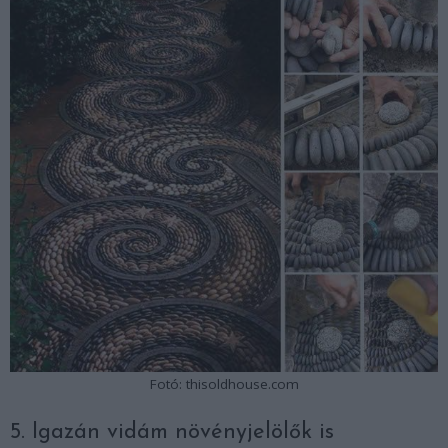
Fotó: thisoldhouse.com
5. Igazán vidám növényjelölők is