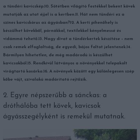
a tündéri kavicskép.
10. Sötétben világító festékkel bekent kövek
mutatják az utat éjjel is a kertben.
11. Hát nem tündéri ez a
színes kavicskórus az ágyásban?
12. A kerti pihenőhely is
készülhet kövekből, párnákkal, textilekkel kényelmessé és
vidámmá tehető.
13. Nagy divat a tündérkertek készítése – nem
csak remek elfoglaltság, de egyedi, bájos foltot jelentenek.
14.
Bármilyen hihetetlen, de még madárodú is készülhet
kavicsokból.
15. Rendkívül látványos a növényekkel telepakolt
virágtartó kosárka.
16. A növények között egy különlegesen szép
kőbe vájt, szívalakú madáritató rejtőzik.
2. Egyre népszerűbb a sánckas: a
dróthálóba tett kövek, kavicsok
ágyásszegélyként is remekül mutatnak.