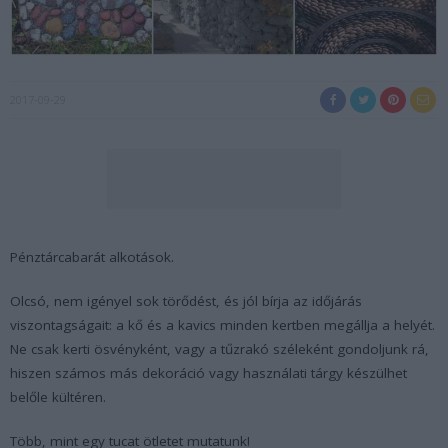
2017-09-29
Pénztárcabarát alkotások.
Olcsó, nem igényel sok törődést, és jól bírja az időjárás
viszontagságait: a kő és a kavics minden kertben megállja a helyét.
Ne csak kerti ösvényként, vagy a tűzrakó széleként gondoljunk rá,
hiszen számos más dekoráció vagy használati tárgy készülhet
belőle kültéren.
Több, mint egy tucat ötletet mutatunk!