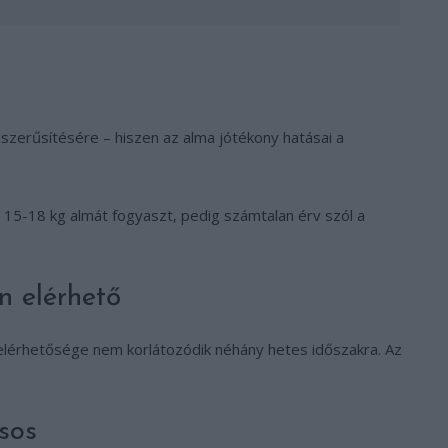
zerűsítésére – hiszen az alma jótékony hatásai a
15-18 kg almát fogyaszt, pedig számtalan érv szól a
n elérhető
elérhetősége nem korlátozódik néhány hetes időszakra. Az
sos