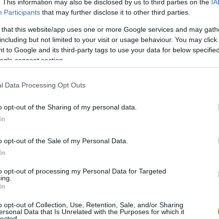
. This information may also be disclosed by us to third parties on the
IA
Participants
that may further disclose it to other third parties.
nyagok egyaránt megtalálhatók
 that this website/app uses one or more Google services and may gath
including but not limited to your visit or usage behaviour. You may click 
 to Google and its third-party tags to use your data for below specifi
gy a szintén benne rejlő egyéb egészségmegóvó,
ogle consent section.
tásukat.
l Data Processing Opt Outs
oztatja föl. Ezek közül leginkább a káliumot, a bórt, a
o opt-out of the Sharing of my personal data.
érdemes kiemelni. Jót tesz tehát a csontoknak, fogaknak,
In
ékonyságot és növeli a szellemi frissességet – hogy csak
o opt-out of the Sale of my Personal Data.
In
ók számára
to opt-out of processing my Personal Data for Targeted
ing.
a pektin, ami nagyszerű segítség a fogyni vágyók számára,
In
ént is működik, hatékonyan távolítja el a szervezetben
o opt-out of Collection, Use, Retention, Sale, and/or Sharing
nyagokat, egészségmegőrző szerepe
ersonal Data that Is Unrelated with the Purposes for which it
lected.