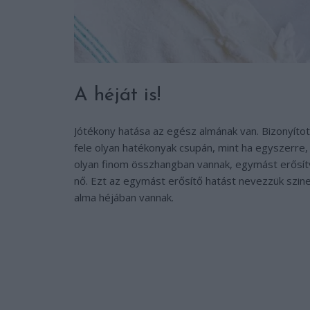
A héját is!
Jótékony hatása az egész almának van. Bizonyítot
fele olyan hatékonyak csupán, mint ha egyszerr
olyan finom összhangban vannak, egymást erősí
nő. Ezt az egymást erősítő hatást nevezzük szine
alma héjában vannak.