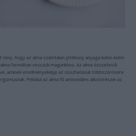
t tény, hogy az alma számtalan jótékony anyaga külön-külön
e, alma formában vesszük magunkhoz. Az alma összetevői
tve, aminek eredményeképp az összhatásuk többszörösére
rgizmusnak. Például az alma fő antioxidáns alkotórészei az