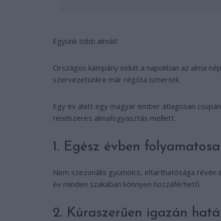
Együnk több almát!
Országos kampány indult a napokban az alma néps
szervezetünkre már régóta ismertek.
Egy év alatt egy magyar ember átlagosan csupán 
rendszeres almafogyasztás mellett.
1. Egész évben folyamatosa
Nem szezonális gyümölcs, eltarthatósága révén 
év minden szakában könnyen hozzáférhető.
2. Kúraszerűen igazán hatá