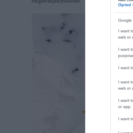
megkérdőjelezhetetlen.
Opted 
Google 
I want t
web or d
I want t
purpose
I want 
I want t
web or d
I want t
or app.
I want t
I want t