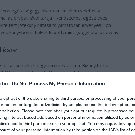
lános egészségügyi állapotunkat. Nem véletlen a
ma, az orvost távol tartja!” Rendszeres, egész éves
kifejtett jótékony hatása folyamatosan érvényesüljön.
yes könyvben is helyet kapott, mint gyógyhatású növény.
tésre
sű csecsemők első gyümölcse az alma. Bizonyítottan
 E jótékony tulajdonságát magas pektintartalmának
ícióban tartani az emésztőrendszert. Akár csökkentheti a
i.hu -
Do Not Process My Personal Information
to opt-out of the sale, sharing to third parties, or processing of your per
endszeri betegségek kockázatát
formation for targeted advertising by us, please use the below opt-out s
r selection. Please note that after your opt-out request is processed y
eing interest-based ads based on personal information utilized by us or
zterin elleni szer, nagymértékben Mérsékli a szív- és
disclosed to third parties prior to your opt-out. You may separately opt-
losure of your personal information by third parties on the IAB’s list of