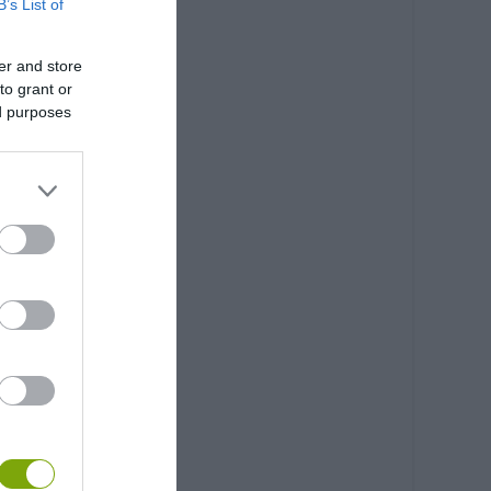
B’s List of
er and store
to grant or
ed purposes