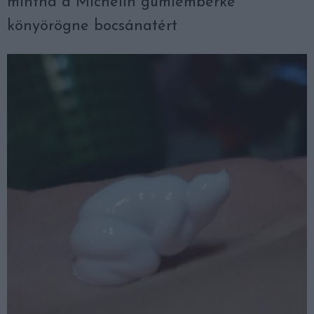
mintha a Michelin gumiemberke
könyörögne bocsánatért