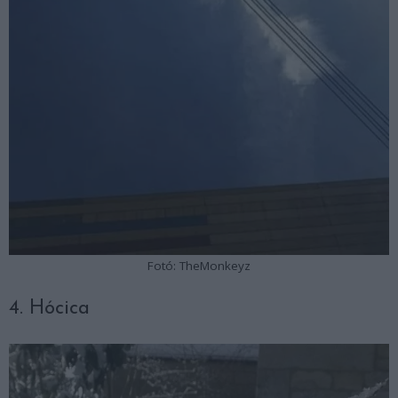
Fotó: TheMonkeyz
4. Hócica