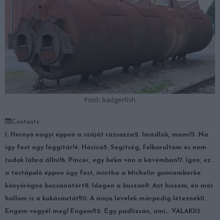
Fotó: badgerfish
Contents
1. Hernyó nagyi éppen a száját rúzsozza
2. Imádlak, mami!
3. Na
így fest egy léggitár!
4. Hócica
5. Segítség, felborultam és nem
tudok lábra állni!
6. Pincér, egy béka van a kávémban!
7. Igen, ez
a testápoló éppen úgy fest, mintha a Michelin gumiemberke
könyörögne bocsánatért
8. Idegen a buszon
9. Azt hiszem, én már
hallom is a kukásautót!
10. A ninja levelek márpedig léteznek
11.
Engem vegyél meg! Engem!
12. Egy padlizsán, ami… VALAKI
13.