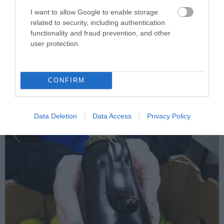
I want to allow Google to enable storage
related to security, including authentication
functionality and fraud prevention, and other
user protection.
Fotó: pareidoliacl
12. Egy padlizsán, ami… VALAKI
CONFIRM
Data Deletion
Data Access
Privacy Policy