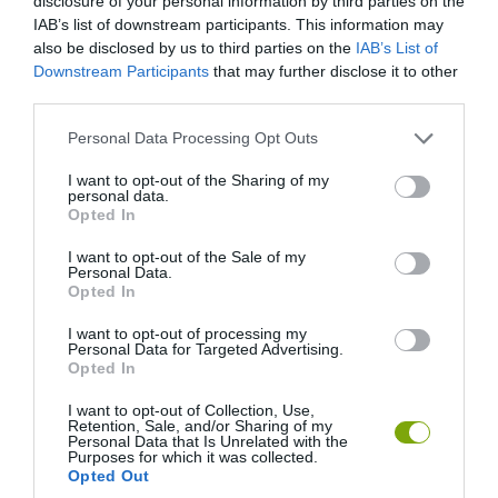
disclosure of your personal information by third parties on the
IAB’s list of downstream participants. This information may
also be disclosed by us to third parties on the
IAB’s List of
Downstream Participants
that may further disclose it to other
third parties.
Please note that this website/app uses one or more Google
Personal Data Processing Opt Outs
services and may gather and store information including but
not limited to your visit or usage behaviour. You may click to
I want to opt-out of the Sharing of my
personal data.
grant or deny consent to Google and its third-party tags to
Opted In
use your data for below specified purposes in below Google
consent section.
I want to opt-out of the Sale of my
Personal Data.
Opted In
I want to opt-out of processing my
Personal Data for Targeted Advertising.
Opted In
I want to opt-out of Collection, Use,
Retention, Sale, and/or Sharing of my
Personal Data that Is Unrelated with the
Purposes for which it was collected.
Opted Out