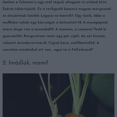
Amikor a felmosó is úgy utál téged, ahogyan te utálod őt.
14.
Szőrös tükörtojás
15. Ez a térfigyelő kamera nagyon mérgesnek
és elszántnak tűnik
16. Légyszi ne bánts!
17. Úgy tűnik, ebbe a
muffinba valaki egy hörcsögöt is belesütött.
18. A mosógépnek
mára elege van a mosásból
19. A szemem, a szemem! Vedd ki
gyorsan!
20. Beugrottam venni egy pár cipőt, de azt hiszem,
valamit összekevertem.
21. Cigiző kocsi, szelfibottal
22. A
szerelem mindenhol ott van… ugye te is felfedezed?
2. Imádlak, mami!