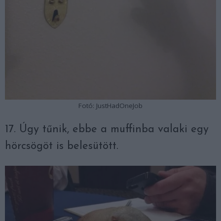
Fotó: JustHadOneJob
17. Úgy tűnik, ebbe a muffinba valaki egy
hörcsögöt is belesütött.