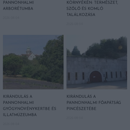
PANNONHALMI
KÖRNYÉKÉN: TERMÉSZET,
ARBORÉTUMBA
SZŐLŐ ÉS KOMLÓ
TALÁLKOZÁSA
2026-08-04
2026-08-04
KIRÁNDULÁS A
KIRÁNDULÁS A
PANNONHALMI
PANNONHALMI FŐAPÁTSÁG
GYÓGYNÖVÉNYKERTBE ÉS
PINCÉSZETÉBE
ILLATMÚZEUMBA
2026-08-04
2026-08-04