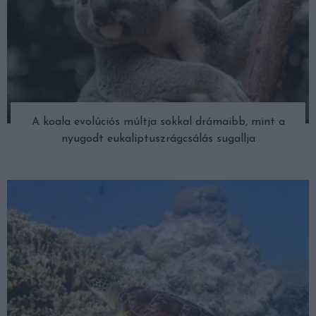
A koala evolúciós múltja sokkal drámaibb, mint a
nyugodt eukaliptuszrágcsálás sugallja