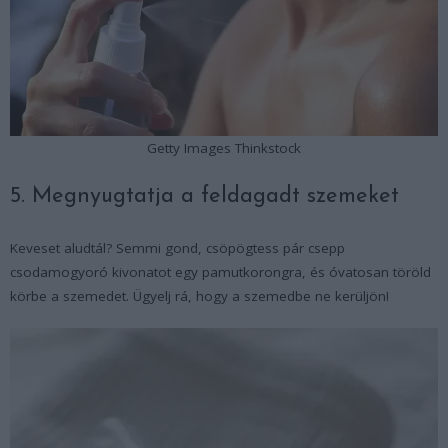
Getty Images Thinkstock
5. Megnyugtatja a feldagadt szemeket
Keveset aludtál? Semmi gond, csöpögtess pár csepp
csodamogyoró kivonatot egy pamutkorongra, és óvatosan töröld
körbe a szemedet. Ügyelj rá, hogy a szemedbe ne kerüljön!