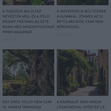
A TUDÓSOK 262 ÚJ FAJT
A NÖVÉNYEK IS KÖLTÖZNEK
NEVEZTEK MEG, ÉS A FÖLD
A KLÍMÁVAL: JÖNNEK AZ ÚJ
MEGINT FINOMAN JELEZTE:
BETOLAKODÓK, CSAK NEM
KORAI MÉG MINDENTUDÓNAK
BŐRÖNDDEL
HINNI MAGUNKAT
2026-07-24
2026-07-30
EGY ÖREG TÖLGY NEM CSAK
A KÁNIKULÁT NEM MINDIG
FA, HANEM TÁRSASHÁZ,
LÉGKONDIVAL GYŐZTÉK LE: