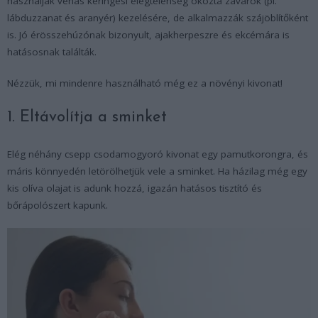
használják vénás keringési elégtelenség okozta zavarok (pl.
lábduzzanat és aranyér) kezelésére, de alkalmazzák szájöblítőként
is. Jó érösszehúzónak bizonyult, ajakherpeszre és ekcémára is
hatásosnak találták.
Nézzük, mi mindenre használható még ez a növényi kivonat!
1. Eltávolítja a sminket
Elég néhány csepp csodamogyoró kivonat egy pamutkorongra, és
máris könnyedén letörölhetjük vele a sminket. Ha házilag még egy
kis olíva olajat is adunk hozzá, igazán hatásos tisztító és
bőrápolószert kapunk.