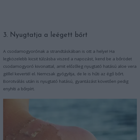
3. Nyugtatja a leégett bőrt
A csodamogyorónak a strandtáskában is ott a helye! Ha
legközelebb kicsit túlzásba viszed a napozást, kend be a bőrödet
csodamogyoró kivonattal, amit előzőleg nyugtató hatású aloe vera
géllel kevertél el. Nemcsak gyógyítja, de le is hűti az égő bőrt.
Borotválás után is nyugtató hatású, gyantázást követően pedig
enyhíti a bőrpírt.