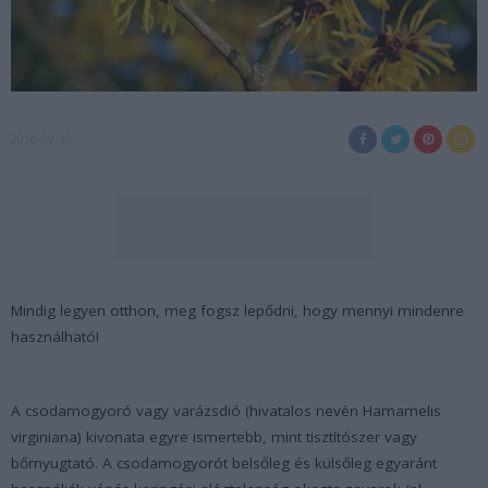
2016-09-10
Mindig legyen otthon, meg fogsz lepődni, hogy mennyi mindenre
használható!
A csodamogyoró vagy varázsdió (hivatalos nevén
Hamamelis
virginiana
) kivonata egyre ismertebb, mint tisztítószer vagy
bőrnyugtató. A csodamogyorót belsőleg és külsőleg egyaránt