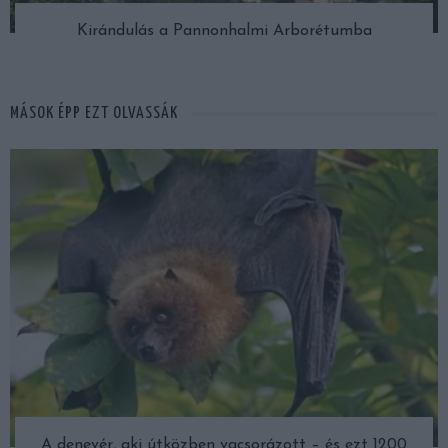
Kirándulás a Pannonhalmi Arborétumba
MÁSOK ÉPP EZT OLVASSÁK
A denevér, aki útközben vacsorázott – és ezt 1200