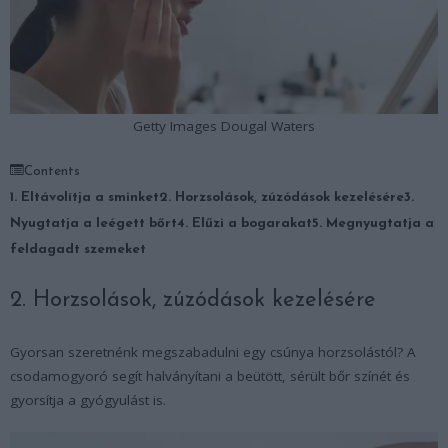
Getty Images Dougal Waters
Contents
1. Eltávolítja a sminket
2. Horzsolások, zúzódások kezelésére
3.
Nyugtatja a leégett bőrt
4. Elűzi a bogarakat
5. Megnyugtatja a
feldagadt szemeket
2. Horzsolások, zúzódások kezelésére
Gyorsan szeretnénk megszabadulni egy csúnya horzsolástól? A
csodamogyoró segít halványítani a beütött, sérült bőr színét és
gyorsítja a gyógyulást is.