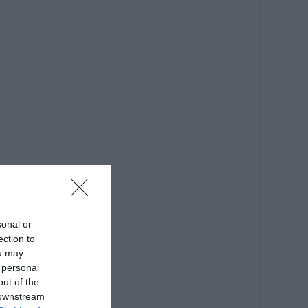
sonal or
ection to
ou may
 personal
out of the
 downstream