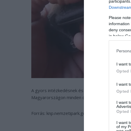
participants
Downstream 
Please note
information 
deny consent
in below Go
Persona
I want t
Opted 
I want t
A gyors intézkedésnek és összefogásnak hála a 
Opted 
Magyarországon minden denevérfaj – beleértve a 
I want 
Advertis
Opted 
Forrás: knp.nemzetipark.gov.hu
I want t
of my P
was col