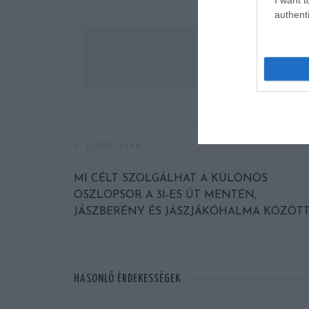
authenti
ELŐZŐ CIKK
MI CÉLT SZOLGÁLHAT A KÜLÖNÖS
OSZLOPSOR A 31-ES ÚT MENTÉN,
JÁSZBERÉNY ÉS JÁSZJÁKÓHALMA KÖZÖTT
HASONLÓ ÉRDEKESSÉGEK