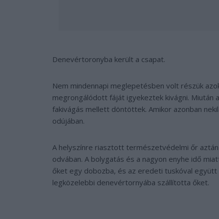
Denevértoronyba került a csapat.
Nem mindennapi meglepetésben volt részük azokna
megrongálódott fáját igyekeztek kivágni. Miután 
fakivágás mellett döntöttek. Amikor azonban nekil
odújában.
A helyszínre riasztott természetvédelmi őr aztán 
odvában. A bolygatás és a nagyon enyhe idő miatt
őket egy dobozba, és az eredeti tuskóval együtt
legközelebbi denevértornyába szállította őket.