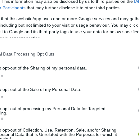
. This information may also be disclosed by us to third parties on the
IA
Participants
that may further disclose it to other third parties.
 that this website/app uses one or more Google services and may gath
including but not limited to your visit or usage behaviour. You may click 
 to Google and its third-party tags to use your data for below specifi
ogle consent section.
l Data Processing Opt Outs
o opt-out of the Sharing of my personal data.
In
o opt-out of the Sale of my Personal Data.
bőregerek most már biztonságban telelhetnek tovább.
In
rőt koraidenevért is – védett vagy fokozottan védett.
to opt-out of processing my Personal Data for Targeted
ing.
In
o opt-out of Collection, Use, Retention, Sale, and/or Sharing
ersonal Data that Is Unrelated with the Purposes for which it
lected.