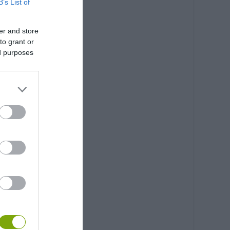
B’s List of
er and store
to grant or
ed purposes