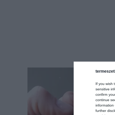
termeszet
If you wish 
sensitive in
confirm you
continue se
information 
further disc