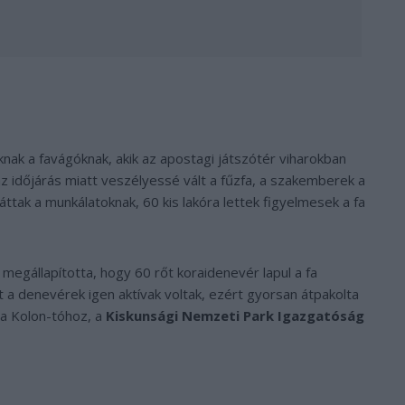
k a favágóknak, akik az apostagi játszótér viharokban
az időjárás miatt veszélyessé vált a fűzfa, a szakemberek a
áttak a munkálatoknak, 60 kis lakóra lettek figyelmesek a fa
megállapította, hogy 60 rőt koraidenevér lapul a fa
 a denevérek igen aktívak voltak, ezért gyorsan átpakolta
 a Kolon-tóhoz, a
Kiskunsági Nemzeti Park Igazgatóság