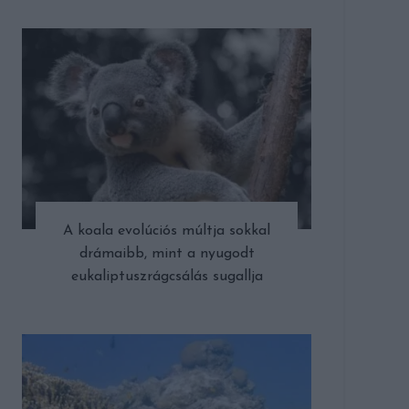
A koala evolúciós múltja sokkal
drámaibb, mint a nyugodt
eukaliptuszrágcsálás sugallja