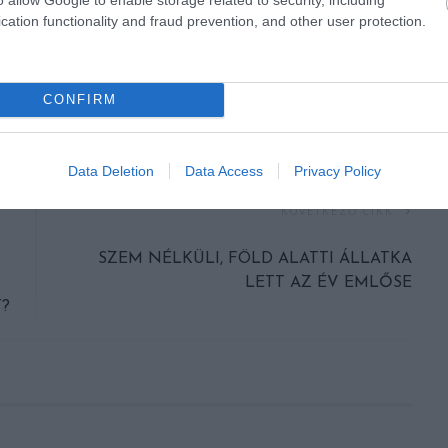
cation functionality and fraud prevention, and other user protection.
CONFIRM
Data Deletion
Data Access
Privacy Policy
KÖVETKEZŐ CIKK
SZEM NÉLKÜLI, FÖLD ALATTI ÁLLATKA
LETT AZ ÉV EMLŐSE
?