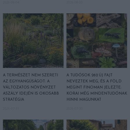
2026-08-04
2026-08-03
A TERMÉSZET NEM SZERETI
A TUDÓSOK 262 ÚJ FAJT
AZ EGYHANGÚSÁGOT: A
NEVEZTEK MEG, ÉS A FÖLD
VÁLTOZATOS NÖVÉNYZET
MEGINT FINOMAN JELEZTE:
ASZÁLY IDEJÉN IS OKOSABB
KORAI MÉG MINDENTUDÓNAK
STRATÉGIA
HINNI MAGUNKAT
2026-07-31
2026-07-30