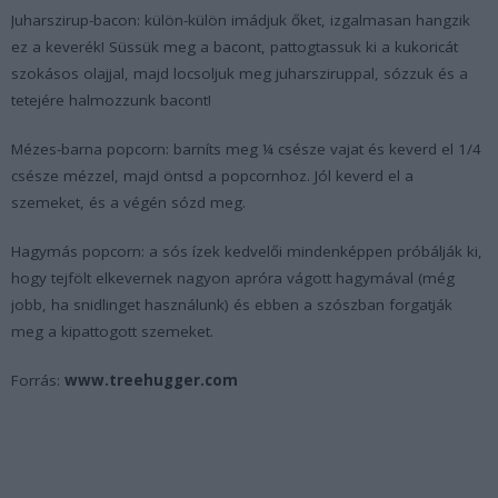
Juharszirup-bacon:
külön-külön imádjuk őket, izgalmasan hangzik
ez a keverék! Süssük meg a bacont, pattogtassuk ki a kukoricát
szokásos olajjal, majd locsoljuk meg juharsziruppal, sózzuk és a
tetejére halmozzunk bacont!
Mézes-barna popcorn:
barníts meg ¼ csésze vajat és keverd el 1/4
csésze mézzel, majd öntsd a popcornhoz. Jól keverd el a
szemeket, és a végén sózd meg.
Hagymás popcorn:
a sós ízek kedvelői mindenképpen próbálják ki,
hogy tejfölt elkevernek nagyon apróra vágott hagymával (még
jobb, ha snidlinget használunk) és ebben a szószban forgatják
meg a kipattogott szemeket.
Forrás:
www.treehugger.com