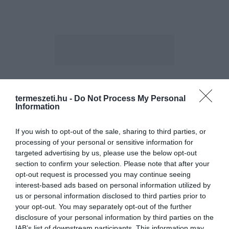
ELŐZŐ CIKK
termeszeti.hu -
Do Not Process My Personal
Information
ALAKUL A REKORDER, 10 MÉTER MAGAS HÓEMBER
CSÍKBÁNFALVÁN!
If you wish to opt-out of the sale, sharing to third parties, or
processing of your personal or sensitive information for
KÖVETKEZŐ CIKK
targeted advertising by us, please use the below opt-out
section to confirm your selection. Please note that after your
TÉLI KÜLÖNLEGESSÉG: HAZÁNK EGYETLEN MELEG VIZŰ,
opt-out request is processed you may continue seeing
TÉLEN IS EVEZHETŐ PATAKJA
interest-based ads based on personal information utilized by
us or personal information disclosed to third parties prior to
your opt-out. You may separately opt-out of the further
disclosure of your personal information by third parties on the
HASONLÓ ÉRDEKESSÉGEK
IAB’s list of downstream participants. This information may