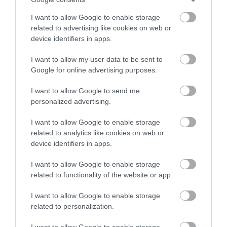
I want to allow Google to enable storage
related to advertising like cookies on web or
device identifiers in apps.
I want to allow my user data to be sent to
Google for online advertising purposes.
KIRÁNDULÁS PANNONHALMA
KIRÁNDULÁS A
KÖRNYÉKÉN: TERMÉSZET,
PANNONHALMI
I want to allow Google to send me
SZŐLŐ ÉS KOMLÓ
GYÓGYNÖVÉNYKERTBE ÉS
personalized advertising.
TALÁLKOZÁSA
ILLATMÚZEUMBA
2026-08-04
2026-08-04
I want to allow Google to enable storage
related to analytics like cookies on web or
device identifiers in apps.
I want to allow Google to enable storage
related to functionality of the website or app.
I want to allow Google to enable storage
related to personalization.