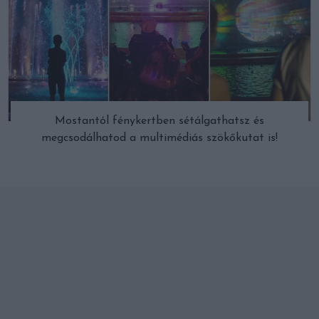
Mostantól fénykertben sétálgathatsz és
megcsodálhatod a multimédiás szökőkutat is!