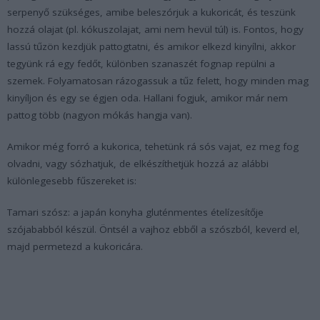
serpenyő szükséges, amibe beleszórjuk a kukoricát, és teszünk
hozzá olajat (pl. kókuszolajat, ami nem hevül túl) is. Fontos, hogy
lassú tűzön kezdjük pattogtatni, és amikor elkezd kinyílni, akkor
tegyünk rá egy fedőt, különben szanaszét fognap repülni a
szemek. Folyamatosan rázogassuk a tűz felett, hogy minden mag
kinyíljon és egy se égjen oda. Hallani fogjuk, amikor már nem
pattog több (nagyon mókás hangja van).
Amikor még forró a kukorica, tehetünk rá sós vajat, ez meg fog
olvadni, vagy sózhatjuk, de elkészíthetjük hozzá az alábbi
különlegesebb fűszereket is:
Tamari szósz:
a japán konyha gluténmentes ételízesítője
szójababból készül. Öntsél a vajhoz ebből a szószból, keverd el,
majd permetezd a kukoricára.