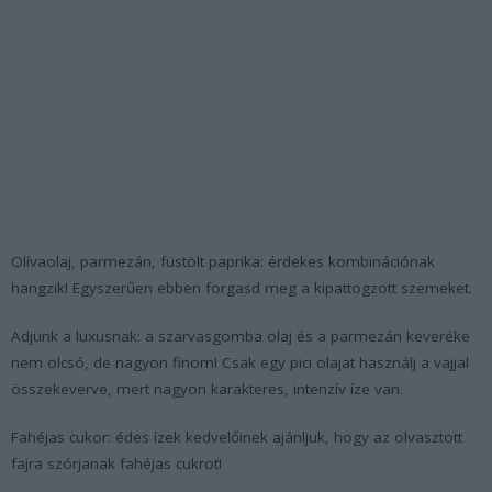
Olívaolaj, parmezán, füstölt paprika:
érdekes kombinációnak
hangzik! Egyszerűen ebben forgasd meg a kipattogzott szemeket.
Adjunk a luxusnak:
a szarvasgomba olaj és a parmezán keveréke
nem olcsó, de nagyon finom! Csak egy pici olajat használj a vajjal
összekeverve, mert nagyon karakteres, intenzív íze van.
Fahéjas cukor:
édes ízek kedvelőinek ajánljuk, hogy az olvasztott
fajra szórjanak fahéjas cukrot!