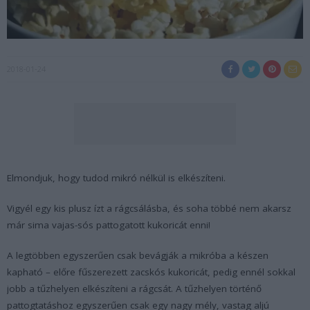
2018-01-24
Elmondjuk, hogy tudod mikró nélkül is elkészíteni.
Vigyél egy kis plusz ízt a rágcsálásba, és soha többé nem akarsz
már sima vajas-sós pattogatott kukoricát enni!
A legtöbben egyszerűen csak bevágják a mikróba a készen
kapható – előre fűszerezett zacskós kukoricát, pedig ennél sokkal
jobb a tűzhelyen elkészíteni a rágcsát. A tűzhelyen történő
pattogtatáshoz egyszerűen csak egy nagy mély, vastag aljú