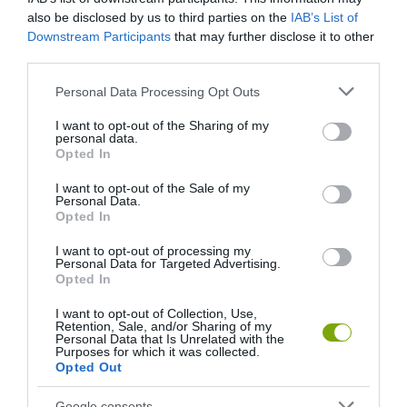
also be disclosed by us to third parties on the
IAB’s List of
Downstream Participants
that may further disclose it to other
third parties.
Please note that this website/app uses one or more Google
Personal Data Processing Opt Outs
services and may gather and store information including but
not limited to your visit or usage behaviour. You may click to
I want to opt-out of the Sharing of my
personal data.
grant or deny consent to Google and its third-party tags to
Opted In
use your data for below specified purposes in below Google
consent section.
I want to opt-out of the Sale of my
Personal Data.
Opted In
A KORALLZÁTONY NEM CSAK
KIRÁNDULÁS A
SZÍNES HALAKBÓL ÁLL: MOST
PANNONHALMI
I want to opt-out of processing my
500 EDDIG ISMERETLEN
ARBORÉTUMBA
Personal Data for Targeted Advertising.
Opted In
LAKÓJÁT MUTATTA MEG
2026-08-04
2026-08-06
I want to opt-out of Collection, Use,
Retention, Sale, and/or Sharing of my
Personal Data that Is Unrelated with the
Purposes for which it was collected.
Opted Out
Google consents