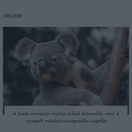
CÍMLAPON
A koala evolúciós múltja sokkal drámaibb, mint a
nyugodt eukaliptuszrágcsálás sugallja