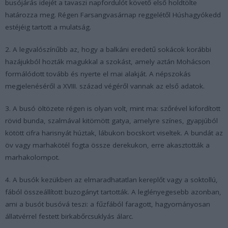
busójárás idejét a tavaszi napfordulót követő első holdtölte
határozza meg. Régen Farsangvasárnap reggelétől Húshagyókedd
estéjéig tartott a mulatság.
2. A legvalószínűbb az, hogy a balkáni eredetű sokácok korábbi
hazájukból hozták magukkal a szokást, amely aztán Mohácson
formálódott tovább és nyerte el mai alakját. A népszokás
megjelenéséről a XVIII. század végéről vannak az első adatok.
3. A busó öltözete régen is olyan volt, mint ma: szőrével kifordított
rövid bunda, szalmával kitömött gatya, amelyre színes, gyapjúból
kötött cifra harisnyát húztak, lábukon bocskort viseltek. A bundát az
öv vagy marhakötél fogta össze derekukon, erre akasztották a
marhakolompot.
4. A busók kezükben az elmaradhatatlan kereplőt vagy a soktollú,
fából összeállított buzogányt tartották. A leglényegesebb azonban,
ami a busót busóvá teszi: a fűzfából faragott, hagyományosan
állatvérrel festett birkabőrcsuklyás álarc.