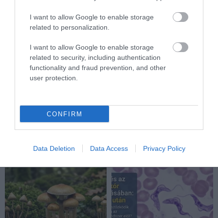
I want to allow Google to enable storage
related to personalization.
I want to allow Google to enable storage
related to security, including authentication
functionality and fraud prevention, and other
VÉGE LEHET A
AUDHD: AMIKOR AZ AUTIZMUS
user protection.
TRANSZPLANTÁCIÓS
ÉS AZ ADHD EGYÜTT
VÁRÓLISTÁKNAK? A
EGÉSZEN MÁS ARCOT MUTAT
DISZNÓSZERVEK ÁTÍRHATJÁK
2026-04-21
CONFIRM
AZ ORVOSLÁS EGYIK
LEGKEGYETLENEBB
SZABÁLYÁT
Data Deletion
Data Access
Privacy Policy
2026-04-22