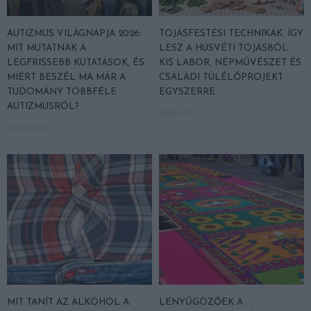
AUTIZMUS VILÁGNAPJA 2026:
TOJÁSFESTÉSI TECHNIKÁK: ÍGY
MIT MUTATNAK A
LESZ A HÚSVÉTI TOJÁSBÓL
LEGFRISSEBB KUTATÁSOK, ÉS
KIS LABOR, NÉPMŰVÉSZET ÉS
MIÉRT BESZÉL MA MÁR A
CSALÁDI TÚLÉLŐPROJEKT
TUDOMÁNY TÖBBFÉLE
EGYSZERRE
AUTIZMUSRÓL?
2026-04-01
2026-04-02
MIT TANÍT AZ ALKOHOL A
LENYŰGÖZŐEK A