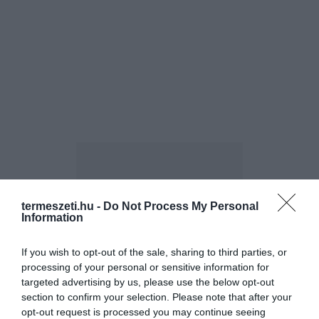
termeszeti.hu -
Do Not Process My Personal
Information
ELŐZŐ CIKK
ÉTTEREM ÜL AZ ÓRIÁSI BANYÁNFA TETEJÉN
If you wish to opt-out of the sale, sharing to third parties, or
processing of your personal or sensitive information for
targeted advertising by us, please use the below opt-out
KÖVETKEZŐ CIKK
section to confirm your selection. Please note that after your
opt-out request is processed you may continue seeing
AUSZTRIÁÉ ‘A VILÁG LEGMAGASABB HÓEMBERE’ REKORD