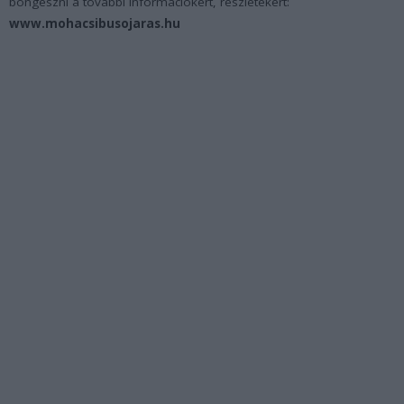
böngészni a további információkért, részletekért:
www.mohacsibusojaras.hu