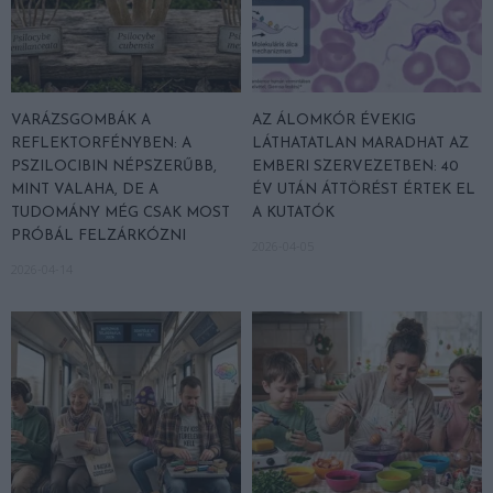
VARÁZSGOMBÁK A
AZ ÁLOMKÓR ÉVEKIG
REFLEKTORFÉNYBEN: A
LÁTHATATLAN MARADHAT AZ
PSZILOCIBIN NÉPSZERŰBB,
EMBERI SZERVEZETBEN: 40
MINT VALAHA, DE A
ÉV UTÁN ÁTTÖRÉST ÉRTEK EL
TUDOMÁNY MÉG CSAK MOST
A KUTATÓK
PRÓBÁL FELZÁRKÓZNI
2026-04-05
2026-04-14