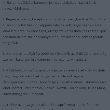
férfiakat, továbbá a karneváli jelmezű alakokat maskarának
nevezik Mohácson.
7. Régen a tülkölő, kereplő, kolompot rázó és „bao-bao!”-t ordítozó
busócsoportok tulajdonképpeni célja az volt, hogy házról-házra
járva kifejezze jókívánságait, elvégezze varázslatait és részesüljön
azokban az étel-ital adományokban, amiket sehol sem tagadtak
meg tőlük.
8. A mohácsi busójárást 2009-ben felvették az UNESCO emberiség
szellemi kulturális örökségének reprezentatív listájára.
9. A különböző busócsoportok sajátos elnevezéssel különböztetik
meg magukat a többiektől, így például létezik Ágyús,
Ördögkerekes, Kürtös, Bödönhajós, Kecskeszarvas, Dunai átkelés,
Mladi Momci, Stari Momci, Danica Zvezda, Boros-kóló, Buba Mara,
Futottakmég stb… csoport.
A cikkhez az anyagot az alábbi honlapról vettük, amit érdemes