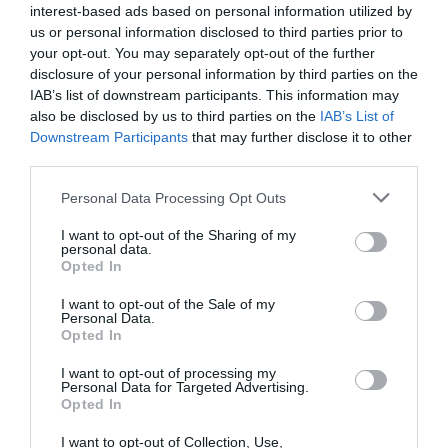
interest-based ads based on personal information utilized by
us or personal information disclosed to third parties prior to
your opt-out. You may separately opt-out of the further
disclosure of your personal information by third parties on the
HASONLÓ ÉRDEKESSÉGEK
IAB’s list of downstream participants. This information may
also be disclosed by us to third parties on the
IAB’s List of
Downstream Participants
that may further disclose it to other
third parties.
Please note that this website/app uses one or more Google
Personal Data Processing Opt Outs
services and may gather and store information including but
not limited to your visit or usage behaviour. You may click to
I want to opt-out of the Sharing of my
personal data.
grant or deny consent to Google and its third-party tags to
Opted In
use your data for below specified purposes in below Google
consent section.
I want to opt-out of the Sale of my
Personal Data.
Opted In
EGY ELSÜLLYEDT HAJÓ
NEM MINDENKI MENEKÜLT
TEXTILJEI ÚJRA ÖSSZEÁLLTAK:
POMPEJIBEN: LEHET, HOGY
I want to opt-out of processing my
A RUHA, AMELY TÚLÉLTE A
EGY ORVOS A VÉGSŐKIG
Personal Data for Targeted Advertising.
TENGERT
SEGÍTENI PRÓBÁLT
Opted In
2026-06-29
2026-06-23
I want to opt-out of Collection, Use,