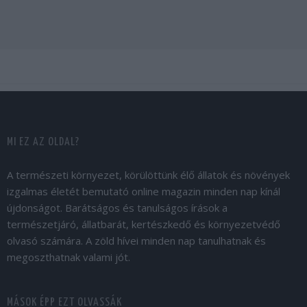
MI EZ AZ OLDAL?
A természeti környezet, körülöttünk élő állatok és növények
izgalmas életét bemutató online magazin minden nap kínál
újdonságot. Barátságos és tanulságos írások a
természetjáró, állatbarát, kertészkedő és környezetvédő
olvasó számára. A zöld hívei minden nap tanulhatnak és
megoszthatnak valami jót.
MÁSOK ÉPP EZT OLVASSÁK