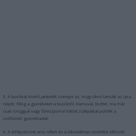
5. A busókat kísérő jankelék szerepe az, hogy távol tartsák az utca
népét, főleg a gyerekeket a busóktól. Hamuval, liszttel, ma már
csak ronggyal vagy fűrészporral töltött zsákjukkal püfölik a
csúfolódó gyerekhadat.
6. A lefátyolozott arcú nőket és a lakodalmas viseletbe öltözött