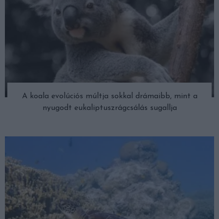
A koala evolúciós múltja sokkal drámaibb, mint a
nyugodt eukaliptuszrágcsálás sugallja