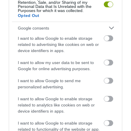
Retention, Sale, and/or Sharing of my
Personal Data that Is Unrelated with the
Purposes for which it was collected.
Opted Out
Google consents
I want to allow Google to enable storage
related to advertising like cookies on web or
device identifiers in apps.
I want to allow my user data to be sent to
DAVID ATTENBOROUGH 100
NOBEL-DÍJAT KAPOTT EGY
Google for online advertising purposes.
ÉVES: AZ EMBER, AKI
FÉREGÉRT – CSAK ÉPPEN NEM
MEGTANÍTOTTA A VILÁGNAK,
AZ OKOZTA A RÁKOT
I want to allow Google to send me
HOGYAN KELL NÉZNI A
personalized advertising.
2026-04-23
TERMÉSZETET
I want to allow Google to enable storage
2026-05-08
related to analytics like cookies on web or
device identifiers in apps.
I want to allow Google to enable storage
related to functionality of the website or app.