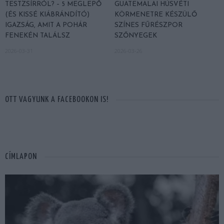
TESTZSÍRRÓL? – 5 MEGLEPŐ
GUATEMALAI HÚSVÉTI
(ÉS KISSÉ KIÁBRÁNDÍTÓ)
KÖRMENETRE KÉSZÜLŐ
IGAZSÁG, AMIT A POHÁR
SZÍNES FŰRÉSZPOR
FENEKÉN TALÁLSZ
SZŐNYEGEK
2026-03-31
2026-03-26
OTT VAGYUNK A FACEBOOKON IS!
CÍMLAPON