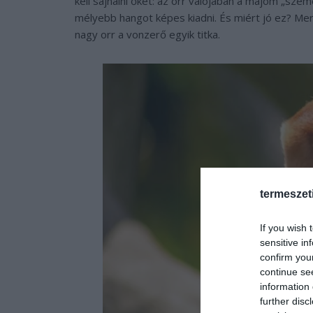
kell sajnálni őket: az orr valójában a majom „sze
mélyebb hangot képes kiadni. És miért jó ez? Mer
nagy orr a vonzerő egyik titka.
termeszet
If you wish 
sensitive in
confirm you
continue se
information 
further disc