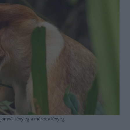
jomnál tényleg a méret a lényeg