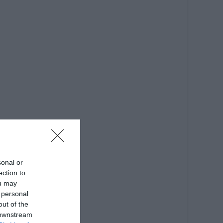
sonal or
ection to
ou may
 personal
out of the
 downstream