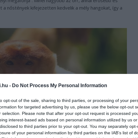
mélyi megafonja”. Minél nagyobb az orr, annál erősebb és
t a nőstények kifejezetten kedvelik a mély hangokat, így a
i.hu -
Do Not Process My Personal Information
to opt-out of the sale, sharing to third parties, or processing of your per
formation for targeted advertising by us, please use the below opt-out s
r selection. Please note that after your opt-out request is processed y
eing interest-based ads based on personal information utilized by us or
disclosed to third parties prior to your opt-out. You may separately opt-
losure of your personal information by third parties on the IAB’s list of