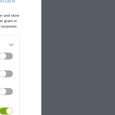
B’s List of
er and store
to grant or
ed purposes