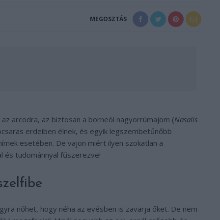
MEGOSZTÁS
sal az arcodra, az biztosan a borneói nagyorrúmajom (
Nasalis
ocsaras erdeiben élnek, és egyik legszembetűnőbb
hímek esetében. De vajon miért ilyen szokatlan a
l és tudománnyal fűszerezve!
szelfibe
gyra nőhet, hogy néha az evésben is zavarja őket. De nem