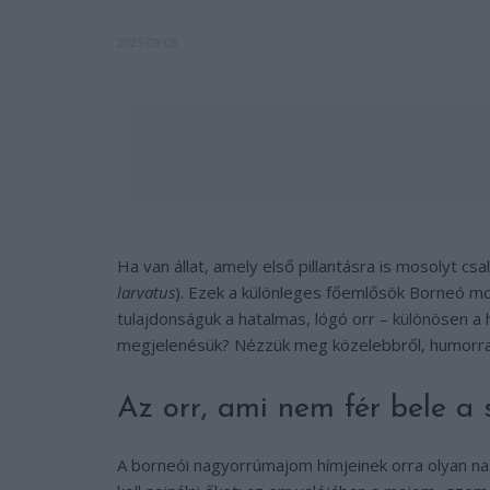
2025-09-08
Ha van állat, amely első pillantásra is mosolyt c
larvatus
). Ezek a különleges főemlősök Borneó m
tulajdonságuk a hatalmas, lógó orr – különösen a 
megjelenésük? Nézzük meg közelebbről, humorra
Az orr, ami nem fér bele a 
A borneói nagyorrúmajom hímjeinek orra olyan na