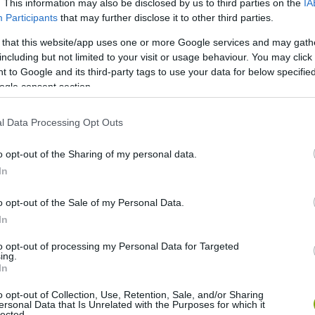
. This information may also be disclosed by us to third parties on the
IA
Participants
that may further disclose it to other third parties.
 that this website/app uses one or more Google services and may gath
including but not limited to your visit or usage behaviour. You may click 
 to Google and its third-party tags to use your data for below specifi
et a lényeg
ogle consent section.
 varázsa
l Data Processing Opt Outs
z orr mérete egyértelműen a szexuális szelekció
o opt-out of the Sharing of my personal data.
zesítik előnyben, mert a mélyebb, erőteljesebb hang
In
 hím tehát nagyobb eséllyel hódíthat el több nőstényt – még
rélt volna a természet vele.
o opt-out of the Sale of my Personal Data.
In
to opt-out of processing my Personal Data for Targeted
ing.
In
o opt-out of Collection, Use, Retention, Sale, and/or Sharing
ersonal Data that Is Unrelated with the Purposes for which it
lected.