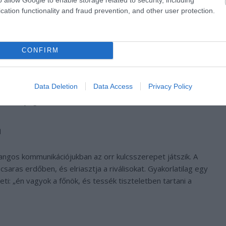
cation functionality and fraud prevention, and other user protection.
CONFIRM
Data Deletion
Data Access
Privacy Policy
et a lényeg
n
ngos kommunikációjukban az orr kulcsszerepet játszik. A
aras erdőben, és elriasztja a riválisokat. Gyakorlatilag egy
i: „én vagyok a főnök, és tessék tiszteletben tartani a