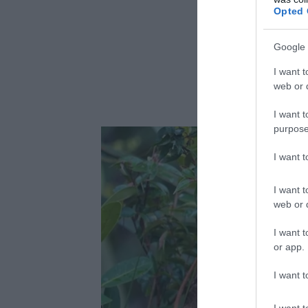
Opted 
Google 
I want t
web or d
I want t
purpose
I want 
I want t
web or d
I want t
or app.
I want t
I want t