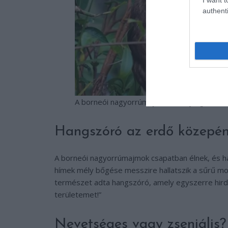
authenti
A borneói nagyorrúmajomnál tényleg a mér
Hangszóró az erdő közepé
A borneói nagyorrúmajmok csapatban élnek, és ha
hímek mély bőgése messzire hallatszik a sűrű mocs
természet adta hangszóró, amely egyszerre hirdet
területemet!”
Nevetséges vagy zseniális?