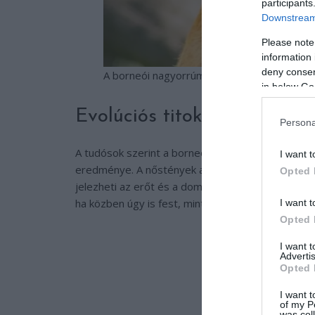
participants
Downstream 
Please note
information 
deny consent
A borneói nagyorrúmajomnál tényleg a mér
in below Go
Evolúciós titok: a nagy orr
Persona
A tudósok szerint a borneói nagyorrúmajmoknál a
I want t
eredménye. A nőstények a nagy orrú hímeket rés
Opted 
jelezheti az erőt és a dominanciát. Egy nagy orrú
ha közben úgy is fest, mintha egy bohócorrot cse
I want t
Opted 
I want 
Advertis
Opted 
I want t
of my P
was col