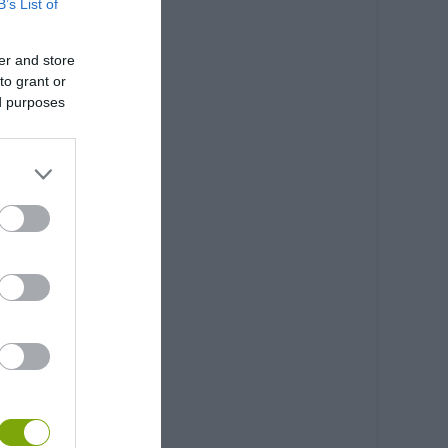
B’s List of
er and store
to grant or
ed purposes