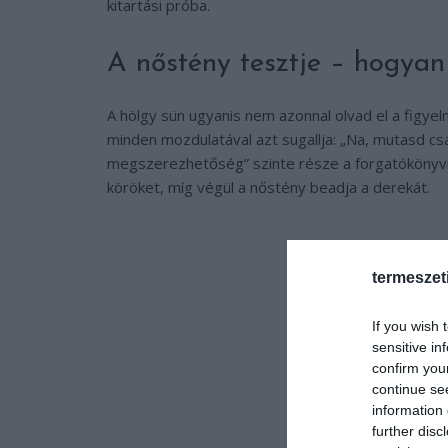
kitartási próba.
A nőstény tesztje – hogyan 
A hölgy sün ugyanis nem azonnal olvad el a figyel
minden mozdulatával azt sugallja:
„Na, mutasd csa
megszerezhetőség” szinte része a forgatókönyvne
köröket, míg végül a nőstény beadja a derekát.
termeszet
If you wish 
sensitive in
confirm you
continue se
information 
further disc