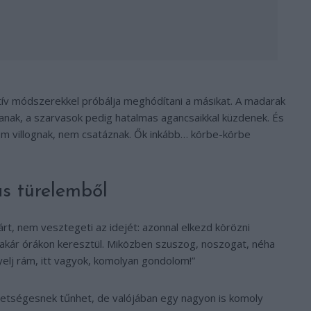
atív módszerekkel próbálja meghódítani a másikat. A madarak
tanak, a szarvasok pedig hatalmas agancsaikkal küzdenek. És
em villognak, nem csatáznak. Ők inkább… körbe-körbe
s türelemből
rt, nem vesztegeti az idejét: azonnal elkezd körözni
m akár órákon keresztül. Miközben szuszog, noszogat, néha
yelj rám, itt vagyok, komolyan gondolom!”
vetségesnek tűnhet, de valójában egy nagyon is komoly