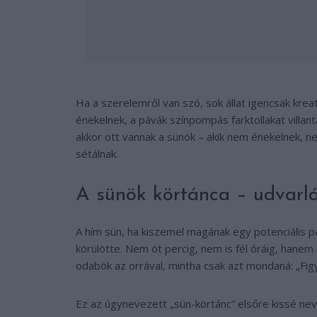
Ha a szerelemről van szó, sok állat igencsak kre
énekelnek, a pávák színpompás farktollakat villan
akkor ott vannak a sünök – akik nem énekelnek, n
sétálnak.
A sünök körtánca – udvarlá
A hím sün, ha kiszemel magának egy potenciális pá
körülötte. Nem öt percig, nem is fél óráig, hane
odabök az orrával, mintha csak azt mondaná:
„Fig
Ez az úgynevezett „sün-körtánc” elsőre kissé ne