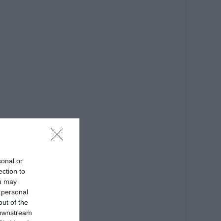
sonal or
ection to
ou may
 personal
out of the
 downstream