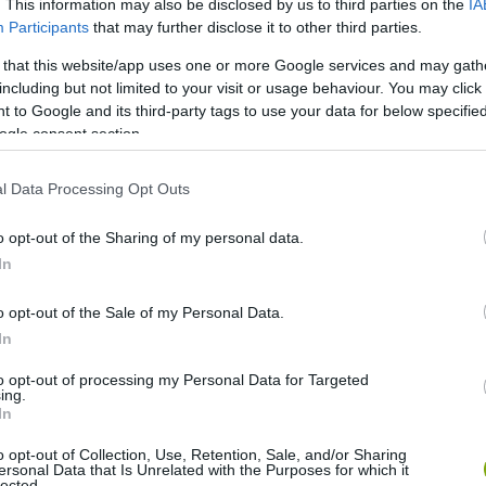
. This information may also be disclosed by us to third parties on the
IA
Participants
that may further disclose it to other third parties.
 that this website/app uses one or more Google services and may gath
including but not limited to your visit or usage behaviour. You may click 
 to Google and its third-party tags to use your data for below specifi
 – nem villámrandi!
ogle consent section.
okkal inkább egy lassú, kitartó maraton. Néha már-már egy
l Data Processing Opt Outs
, fújtat – csak épp zene nélkül, a bokrok rejtekében. És
a szerelemért érdemes küzdeni.
o opt-out of the Sharing of my personal data.
In
röket ír
o opt-out of the Sale of my Personal Data.
In
nség, hanem kedves emlékeztető is számunkra. A
em gyakran nagyobb fegyvertény, mint a hangos gesztusok. A
to opt-out of processing my Personal Data for Targeted
ing.
gyszerűen csak kitart mellette, újra és újra körbejárva.
In
o opt-out of Collection, Use, Retention, Sale, and/or Sharing
 sűrű aljnövényzet mélyén, ahol ritkán jár ember, apró
ersonal Data that Is Unrelated with the Purposes for which it
lected.