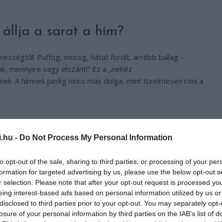
állja a sarat a hím?
mességtől. Puffog, morog, hátat fordít, arrébb ballag –
k, mennyire vagy elszánt!”
Ez a „nehéz
k. A hímnek pedig nincs más dolga, mint türelmesen róni a
i.hu -
Do Not Process My Personal Information
to opt-out of the sale, sharing to third parties, or processing of your per
formation for targeted advertising by us, please use the below opt-out s
r selection. Please note that after your opt-out request is processed y
eing interest-based ads based on personal information utilized by us or
disclosed to third parties prior to your opt-out. You may separately opt-
losure of your personal information by third parties on the IAB’s list of