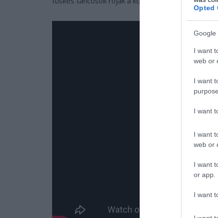
tüskés táncosok róják a köreiket, bizonyítva, hog
Opted 
Google 
I want t
web or d
I want t
purpose
I want 
I want t
web or d
I want t
or app.
I want t
I want t