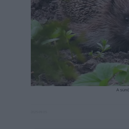
A sünö
2025-09-05