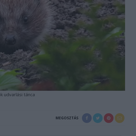
k udvarlási tánca
MEGOSZTÁS