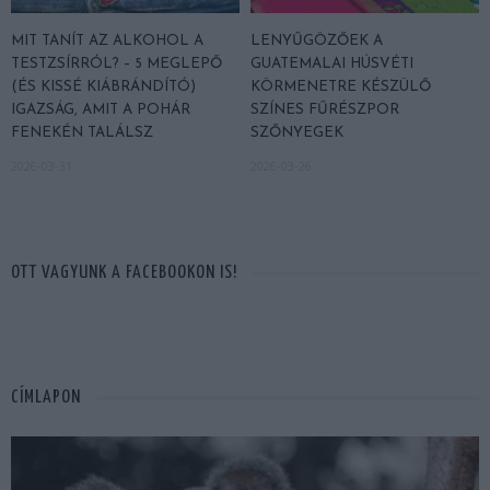
MIT TANÍT AZ ALKOHOL A
LENYŰGÖZŐEK A
TESTZSÍRRÓL? – 5 MEGLEPŐ
GUATEMALAI HÚSVÉTI
(ÉS KISSÉ KIÁBRÁNDÍTÓ)
KÖRMENETRE KÉSZÜLŐ
IGAZSÁG, AMIT A POHÁR
SZÍNES FŰRÉSZPOR
FENEKÉN TALÁLSZ
SZŐNYEGEK
2026-03-31
2026-03-26
OTT VAGYUNK A FACEBOOKON IS!
CÍMLAPON