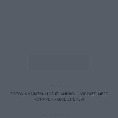
ELŐZŐ CIKK
FOTÓK A VARÁZSLATOS IZLANDRÓL – VIGYÁZZ, MERT
KÖNNYEN RABUL EJTENEK!
KÖVETKEZŐ CIKK