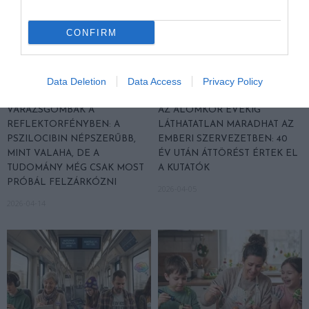
CONFIRM
Data Deletion
Data Access
Privacy Policy
VARÁZSGOMBÁK A
AZ ÁLOMKÓR ÉVEKIG
REFLEKTORFÉNYBEN: A
LÁTHATATLAN MARADHAT AZ
PSZILOCIBIN NÉPSZERŰBB,
EMBERI SZERVEZETBEN: 40
MINT VALAHA, DE A
ÉV UTÁN ÁTTÖRÉST ÉRTEK EL
TUDOMÁNY MÉG CSAK MOST
A KUTATÓK
PRÓBÁL FELZÁRKÓZNI
2026-04-05
2026-04-14