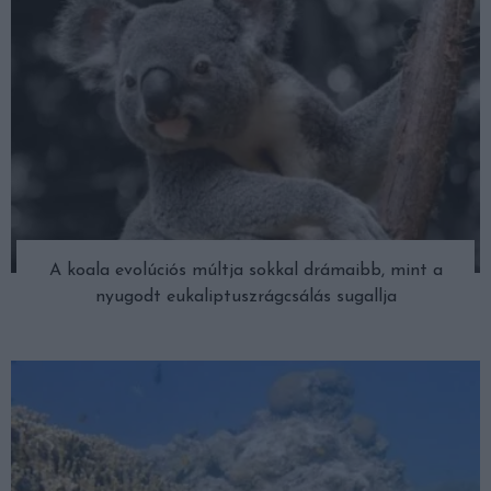
A koala evolúciós múltja sokkal drámaibb, mint a
nyugodt eukaliptuszrágcsálás sugallja