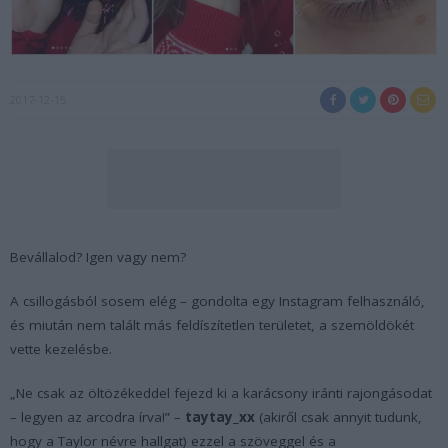
2017-12-15
Bevállalod? Igen vagy nem?
A csillogásból sosem elég – gondolta egy Instagram felhasználó,
és miután nem talált más feldíszítetlen területet, a szemöldökét
vette kezelésbe.
„Ne csak az öltözékeddel fejezd ki a karácsony iránti rajongásodat
– legyen az arcodra írva!” –
taytay_xx
(akiről csak annyit tudunk,
hogy a Taylor névre hallgat) ezzel a szöveggel és a