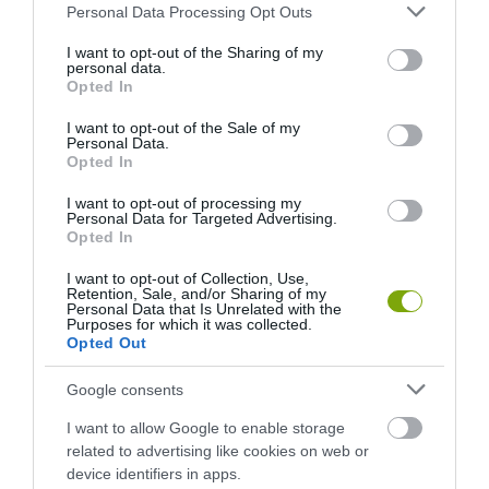
Please note that this website/app uses one or more Google
Personal Data Processing Opt Outs
services and may gather and store information including but
2026-06-29
2026-06-23
not limited to your visit or usage behaviour. You may click to
I want to opt-out of the Sharing of my
personal data.
grant or deny consent to Google and its third-party tags to
Opted In
use your data for below specified purposes in below Google
consent section.
I want to opt-out of the Sale of my
Personal Data.
Opted In
I want to opt-out of processing my
Personal Data for Targeted Advertising.
Opted In
I want to opt-out of Collection, Use,
Retention, Sale, and/or Sharing of my
Personal Data that Is Unrelated with the
DAVID ATTENBOROUGH 100
NOBEL-DÍJAT KAPOTT EGY
Purposes for which it was collected.
ÉVES: AZ EMBER, AKI
FÉREGÉRT – CSAK ÉPPEN NEM
Opted Out
MEGTANÍTOTTA A VILÁGNAK,
AZ OKOZTA A RÁKOT
HOGYAN KELL NÉZNI A
2026-04-23
Google consents
TERMÉSZETET
I want to allow Google to enable storage
2026-05-08
related to advertising like cookies on web or
device identifiers in apps.