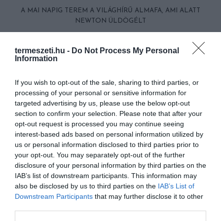
A MAI NAPIG TEREM A VILÁGHÍRŰ ALMAFA, AMI ALATT
NEWTON ÜLDÖGÉLT
termeszeti.hu -
Do Not Process My Personal
Information
HASONLÓ ÉRDEKESSÉGEK
If you wish to opt-out of the sale, sharing to third parties, or
processing of your personal or sensitive information for
targeted advertising by us, please use the below opt-out
section to confirm your selection. Please note that after your
opt-out request is processed you may continue seeing
interest-based ads based on personal information utilized by
us or personal information disclosed to third parties prior to
your opt-out. You may separately opt-out of the further
disclosure of your personal information by third parties on the
IAB’s list of downstream participants. This information may
also be disclosed by us to third parties on the
IAB’s List of
EGY ELSÜLLYEDT HAJÓ
NEM MINDENKI MENEKÜLT
Downstream Participants
that may further disclose it to other
TEXTILJEI ÚJRA ÖSSZEÁLLTAK:
POMPEJIBEN: LEHET, HOGY
third parties.
A RUHA, AMELY TÚLÉLTE A
EGY ORVOS A VÉGSŐKIG
TENGERT
SEGÍTENI PRÓBÁLT