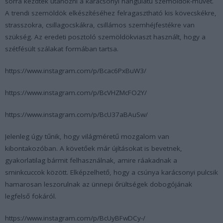
sorra kezdték utánozni a karácsonyi hangulatú szemöldök-művet.
A trendi szemöldök elkészítéséhez felragasztható kis kövecskékre,
strasszokra, csillagocskákra, csillámos szemhéjfestékre van
szükség. Az eredeti posztoló szemöldökviaszt használt, hogy a
szétfésült szálakat formában tartsa.
https://www.instagram.com/p/Bcac6PxBuW3/
https://www.instagram.com/p/BcVHZMcFO2Y/
https://www.instagram.com/p/BcU37aBAuSw/
Jelenleg úgy tűnik, hogy világméretű mozgalom van
kibontakozóban. A követőek már újításokat is bevetnek,
gyakorlatilag bármit felhasználnak, amire ráakadnak a
sminkcuccok között. Elképzelhető, hogy a csúnya karácsonyi pulcsik
hamarosan leszorulnak az ünnepi őrültségek dobogójának
legfelső fokáról.
https://www.instagram.com/p/BcUyBFwDCy-/