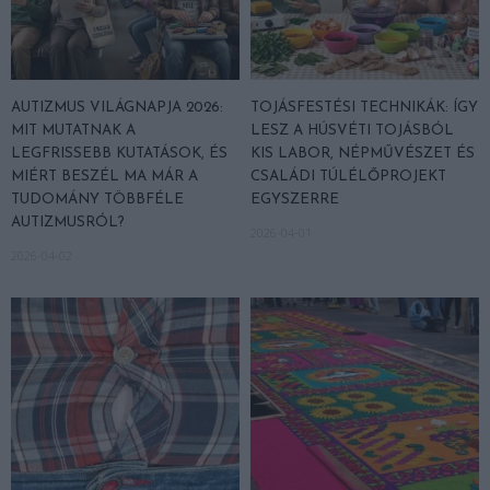
AUTIZMUS VILÁGNAPJA 2026:
TOJÁSFESTÉSI TECHNIKÁK: ÍGY
MIT MUTATNAK A
LESZ A HÚSVÉTI TOJÁSBÓL
LEGFRISSEBB KUTATÁSOK, ÉS
KIS LABOR, NÉPMŰVÉSZET ÉS
MIÉRT BESZÉL MA MÁR A
CSALÁDI TÚLÉLŐPROJEKT
TUDOMÁNY TÖBBFÉLE
EGYSZERRE
AUTIZMUSRÓL?
2026-04-01
2026-04-02