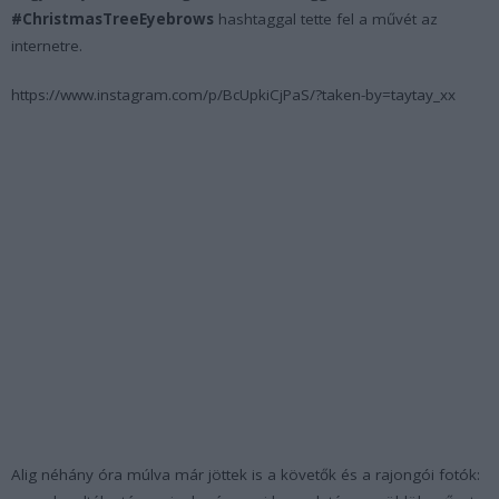
#ChristmasTreeEyebrows
hashtaggal tette fel a művét az
internetre.
https://www.instagram.com/p/BcUpkiCjPaS/?taken-by=taytay_xx
Alig néhány óra múlva már jöttek is a követők és a rajongói fotók: