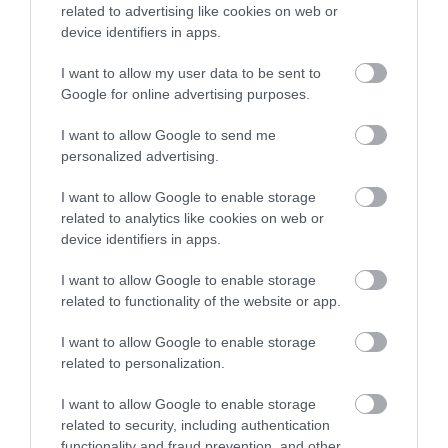
related to advertising like cookies on web or
device identifiers in apps.
A TERMÉSZET NEM SZERETI
A TUDÓSOK 262 ÚJ FAJT
I want to allow my user data to be sent to
AZ EGYHANGÚSÁGOT: A
NEVEZTEK MEG, ÉS A FÖLD
Google for online advertising purposes.
VÁLTOZATOS NÖVÉNYZET
MEGINT FINOMAN JELEZTE:
ASZÁLY IDEJÉN IS OKOSABB
KORAI MÉG MINDENTUDÓNAK
I want to allow Google to send me
STRATÉGIA
HINNI MAGUNKAT
personalized advertising.
2026-07-31
2026-07-30
I want to allow Google to enable storage
related to analytics like cookies on web or
device identifiers in apps.
I want to allow Google to enable storage
related to functionality of the website or app.
I want to allow Google to enable storage
related to personalization.
I want to allow Google to enable storage
A NÖVÉNYEK IS KÖLTÖZNEK
EGY ÖREG TÖLGY NEM CSAK
related to security, including authentication
A KLÍMÁVAL: JÖNNEK AZ ÚJ
FA, HANEM TÁRSASHÁZ,
functionality and fraud prevention, and other