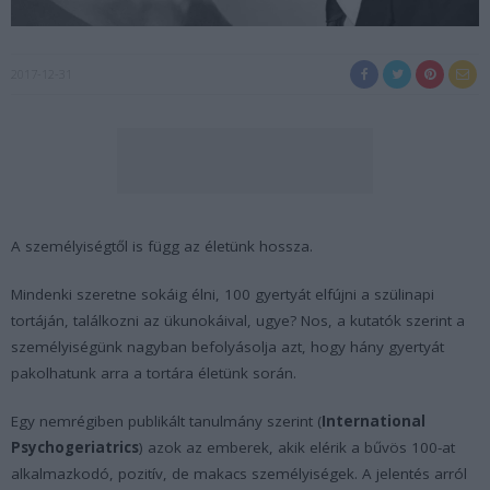
2017-12-31
A személyiségtől is függ az életünk hossza.
Mindenki szeretne sokáig élni, 100 gyertyát elfújni a szülinapi
tortáján, találkozni az ükunokáival, ugye? Nos, a kutatók szerint a
személyiségünk nagyban befolyásolja azt, hogy hány gyertyát
pakolhatunk arra a tortára életünk során.
Egy nemrégiben publikált tanulmány szerint (
International
Psychogeriatrics
) azok az emberek, akik elérik a bűvös 100-at
alkalmazkodó, pozitív, de makacs személyiségek. A jelentés arról