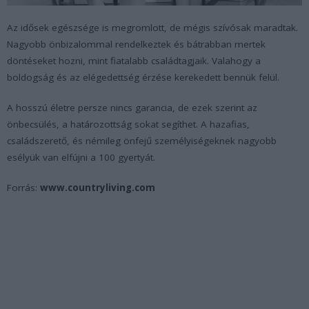
Az idősek egészsége is megromlott, de mégis szívósak maradtak.
Nagyobb önbizalommal rendelkeztek és bátrabban mertek
döntéseket hozni, mint fiatalabb családtagjaik. Valahogy a
boldogság és az elégedettség érzése kerekedett bennük felül.
A hosszú életre persze nincs garancia, de ezek szerint az
önbecsülés, a határozottság sokat segíthet. A hazafias,
családszerető, és némileg önfejű személyiségeknek nagyobb
esélyük van elfújni a 100 gyertyát.
Forrás:
www.countryliving.com