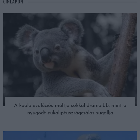
CÍMLAPON
A koala evolúciós múltja sokkal drámaibb, mint a
nyugodt eukaliptuszrágcsálás sugallja