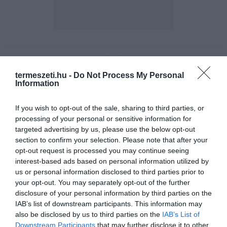
ELŐZŐ CIKK
termeszeti.hu -
Do Not Process My Personal
ITT AZ ÉV HÍRE: A KÖNNYMENTES HAGYMA MEGÉRKEZETT!
Information
KÖVETKEZŐ CIKK
If you wish to opt-out of the sale, sharing to third parties, or
processing of your personal or sensitive information for
MEGVAN AZ ÉV ROVARA – AZ ÓRIÁS SZITAKÖTŐ NYERTE A
targeted advertising by us, please use the below opt-out
SZAVAZÁST
section to confirm your selection. Please note that after your
opt-out request is processed you may continue seeing
interest-based ads based on personal information utilized by
us or personal information disclosed to third parties prior to
HASONLÓ ÉRDEKESSÉGEK
your opt-out. You may separately opt-out of the further
disclosure of your personal information by third parties on the
IAB’s list of downstream participants. This information may
also be disclosed by us to third parties on the
IAB’s List of
Downstream Participants
that may further disclose it to other