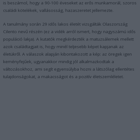
is beszámol, hogy a 90-100 éveseket az erős munkamorál, szoros
családi kötelékek, vallásosság, hazaszeretet jellemezte.
A tanulmány során 29 idős lakos életét vizsgálták Olaszország
Cilento nevű részén (ez a vidék arról ismert, hogy nagyszámú idős
populáció lakja). A kutatók megkérdezték a matuzsálemek mellett
azok családtagjait is, hogy minél teljesebb képet kapjanak az
életükről. A válaszok alapján kibontakozott a kép: az öregek igen
keményfejűek, ugyanakkor mindig jól alkalmazkodtak a
változásokhoz, ami segít egyensúlyba hozni a látszólag ellentétes
tulajdonságokat, a makacsságot és a pozitív életszemléletet.