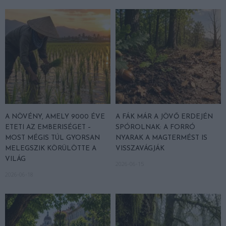
A NÖVÉNY, AMELY 9000 ÉVE
A FÁK MÁR A JÖVŐ ERDEJÉN
ETETI AZ EMBERISÉGET –
SPÓROLNAK: A FORRÓ
MOST MÉGIS TÚL GYORSAN
NYARAK A MAGTERMÉST IS
MELEGSZIK KÖRÜLÖTTE A
VISSZAVÁGJÁK
VILÁG
2026-06-15
2026-06-18