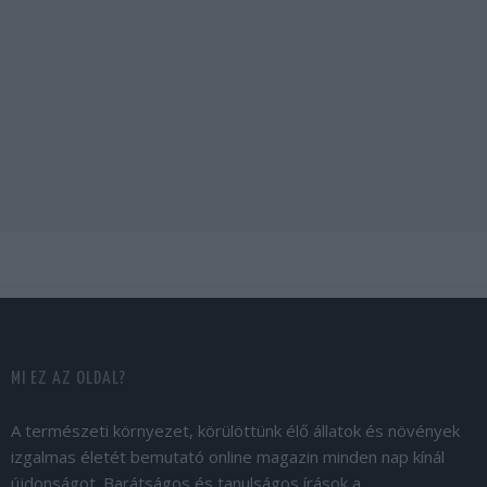
MI EZ AZ OLDAL?
A természeti környezet, körülöttünk élő állatok és növények
izgalmas életét bemutató online magazin minden nap kínál
újdonságot. Barátságos és tanulságos írások a