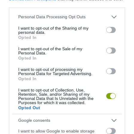
third parties.
Please note that this website/app uses one or more Google
Personal Data Processing Opt Outs
services and may gather and store information including but
not limited to your visit or usage behaviour. You may click to
I want to opt-out of the Sharing of my
personal data.
grant or deny consent to Google and its third-party tags to
Opted In
use your data for below specified purposes in below Google
KIRÁNDULÁS PANNONHALMA
HŐKUPOLA MAGYARORSZÁG
consent section.
I want to opt-out of the Sale of my
KÖRNYÉKÉN: TERMÉSZET,
FELETT: MI EZ A LÁTHATATLAN
Personal Data.
Opted In
SZŐLŐ ÉS KOMLÓ
FEDŐ, ÉS MI TÖRTÉNIK
TALÁLKOZÁSA
ALATTA A TERMÉSZETTEL?
I want to opt-out of processing my
Personal Data for Targeted Advertising.
2026-08-04
2026-08-03
Opted In
I want to opt-out of Collection, Use,
Retention, Sale, and/or Sharing of my
Personal Data that Is Unrelated with the
Purposes for which it was collected.
Opted Out
Google consents
I want to allow Google to enable storage