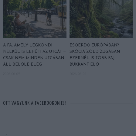
A FA, AMELY LÉGKONDI
ESŐERDŐ EURÓPÁBAN?
NÉLKÜL IS LEHŰTI AZ UTCÁT —
SKÓCIA ZÖLD ZUGÁBAN
CSAK NEM MINDEN UTCÁBAN
EZERNÉL IS TÖBB FAJ
ÁLL BELŐLE ELÉG
BUKKANT ELŐ
2026-06-05
2026-06-01
OTT VAGYUNK A FACEBOOKON IS!