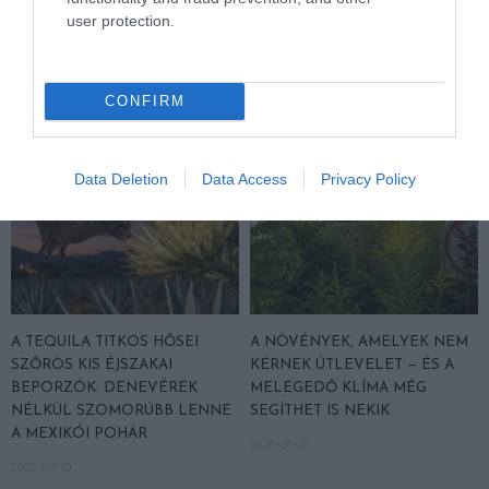
BETOLAKODÓK, CSAK NEM
ÉTTEREM ÉS MENEDÉK
user protection.
BŐRÖNDDEL
EGYSZERRE
2026-07-24
2026-07-22
CONFIRM
Data Deletion
Data Access
Privacy Policy
A TEQUILA TITKOS HŐSEI
A NÖVÉNYEK, AMELYEK NEM
SZŐRÖS KIS ÉJSZAKAI
KÉRNEK ÚTLEVELET — ÉS A
BEPORZÓK: DENEVÉREK
MELEGEDŐ KLÍMA MÉG
NÉLKÜL SZOMORÚBB LENNE
SEGÍTHET IS NEKIK
A MEXIKÓI POHÁR
2026-06-26
2026-07-10