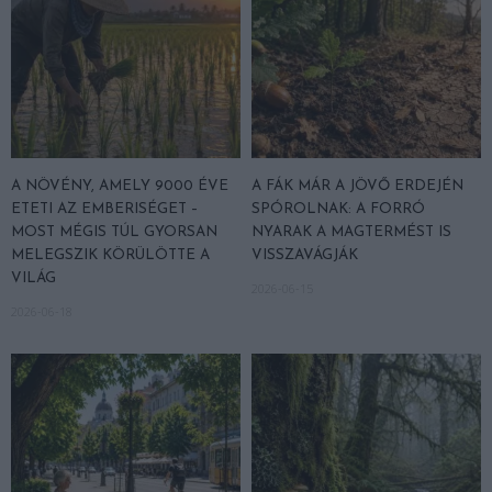
A NÖVÉNY, AMELY 9000 ÉVE
A FÁK MÁR A JÖVŐ ERDEJÉN
ETETI AZ EMBERISÉGET –
SPÓROLNAK: A FORRÓ
MOST MÉGIS TÚL GYORSAN
NYARAK A MAGTERMÉST IS
MELEGSZIK KÖRÜLÖTTE A
VISSZAVÁGJÁK
VILÁG
2026-06-15
2026-06-18