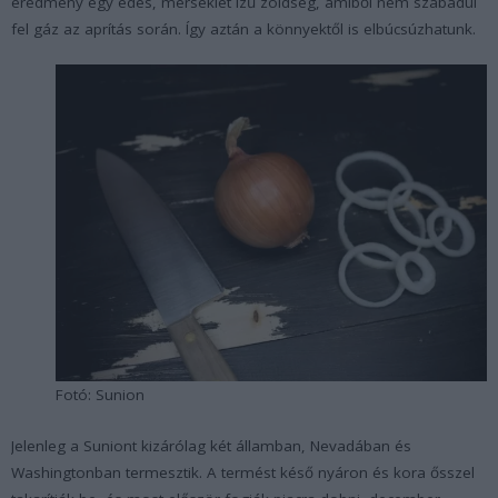
eredmény egy édes, mérséklet ízű zöldség, amiből nem szabadul
fel gáz az aprítás során. Így aztán a könnyektől is elbúcsúzhatunk.
Fotó: Sunion
Jelenleg a Suniont kizárólag két államban, Nevadában és
Washingtonban termesztik. A termést késő nyáron és kora ősszel