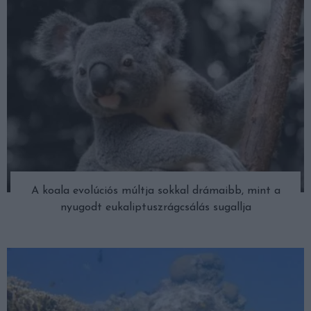
A koala evolúciós múltja sokkal drámaibb, mint a
nyugodt eukaliptuszrágcsálás sugallja