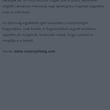
takarítják be, és most először fogják piacra dobni, december
végétől várhatóan márciusig vagy áprilisig lesz kapható (egyelőre
csak az USÁ-ban).
Az újdonság egyébként igen hasonlatos a közönséges
hagymához, csak kisebb. A fogyasztókkal végzett teszteken
egyelőre jól vizsgázott, kíváncsian várjuk, hogy a piacon is
megállja-e a helyét!
Forrás:
www.countryliving.com