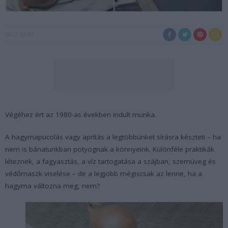
2017-12-31
Végéhez ért az 1980-as években indult munka.
A hagymapucolás vagy aprítás a legtöbbünket sírásra készteti – ha
nem is bánatunkban potyognak a könnyeink. Különféle praktikák
léteznek, a fagyasztás, a víz tartogatása a szájban, szemüveg és
védőmaszk viselése – de a legjobb mégiscsak az lenne, ha a
hagyma változna meg, nem?