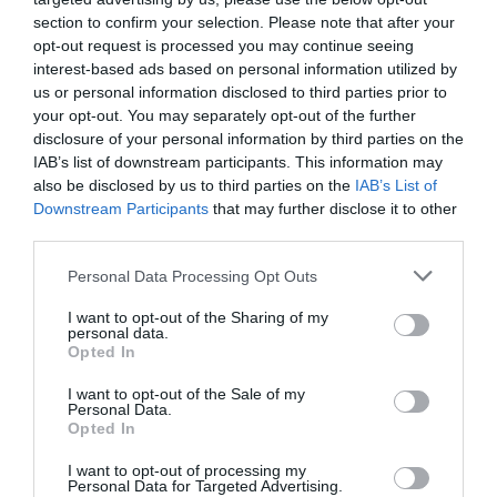
section to confirm your selection. Please note that after your
opt-out request is processed you may continue seeing
ELŐZŐ CIKK
interest-based ads based on personal information utilized by
us or personal information disclosed to third parties prior to
ERDŐTÜZEK OLTÁSÁRA KIFEJLESZTETT REPÜLŐGÉPET
your opt-out. You may separately opt-out of the further
TESZTELT KÍNA – VIDEÓVAL!
disclosure of your personal information by third parties on the
IAB’s list of downstream participants. This information may
KÖVETKEZŐ CIKK
also be disclosed by us to third parties on the
IAB’s List of
Downstream Participants
that may further disclose it to other
A KUTATÓK SZERINT TOVÁBB ÉL, AKI MAKACS ÉS ÖNFEJŰ
third parties.
Please note that this website/app uses one or more Google
Personal Data Processing Opt Outs
services and may gather and store information including but
HASONLÓ ÉRDEKESSÉGEK
not limited to your visit or usage behaviour. You may click to
I want to opt-out of the Sharing of my
personal data.
grant or deny consent to Google and its third-party tags to
Opted In
use your data for below specified purposes in below Google
consent section.
I want to opt-out of the Sale of my
Personal Data.
Opted In
I want to opt-out of processing my
Personal Data for Targeted Advertising.