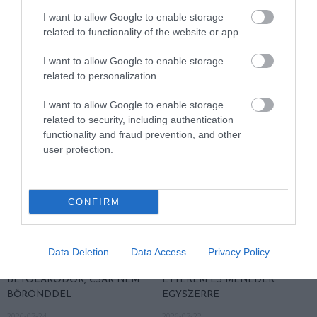
AZ EGYHANGÚSÁGOT: A
NEVEZTEK MEG, ÉS A FÖLD
I want to allow Google to enable storage
VÁLTOZATOS NÖVÉNYZET
MEGINT FINOMAN JELEZTE:
related to functionality of the website or app.
ASZÁLY IDEJÉN IS OKOSABB
KORAI MÉG MINDENTUDÓNAK
STRATÉGIA
HINNI MAGUNKAT
I want to allow Google to enable storage
2026-07-31
2026-07-30
related to personalization.
I want to allow Google to enable storage
related to security, including authentication
functionality and fraud prevention, and other
user protection.
CONFIRM
A NÖVÉNYEK IS KÖLTÖZNEK
EGY ÖREG TÖLGY NEM CSAK
Data Deletion
Data Access
Privacy Policy
A KLÍMÁVAL: JÖNNEK AZ ÚJ
FA, HANEM TÁRSASHÁZ,
BETOLAKODÓK, CSAK NEM
ÉTTEREM ÉS MENEDÉK
BŐRÖNDDEL
EGYSZERRE
2026-07-24
2026-07-22