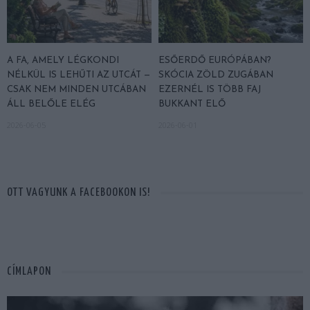
A FA, AMELY LÉGKONDI
ESŐERDŐ EURÓPÁBAN?
NÉLKÜL IS LEHŰTI AZ UTCÁT —
SKÓCIA ZÖLD ZUGÁBAN
CSAK NEM MINDEN UTCÁBAN
EZERNÉL IS TÖBB FAJ
ÁLL BELŐLE ELÉG
BUKKANT ELŐ
2026-06-05
2026-06-01
OTT VAGYUNK A FACEBOOKON IS!
CÍMLAPON