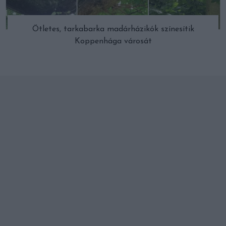
Ötletes, tarkabarka madárházikók színesítik
Koppenhága városát