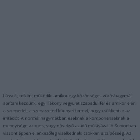
Lássuk, miként működik: amikor egy közönséges vöröshagymát
aprítani kezdünk, egy illékony vegyület szabadul fel és amikor eléri
a szemedet, a szervezeted könnyet termel, hogy csökkentse az
irritációt. A normál hagymákban ezeknek a komponenseknek a
mennyisége azonos, vagy növekvő az idő múlásával. A Sunionban
viszont éppen ellenkezőleg viselkednek: csökken a csípősség. Az