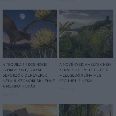
A TEQUILA TITKOS HŐSEI
A NÖVÉNYEK, AMELYEK NEM
SZŐRÖS KIS ÉJSZAKAI
KÉRNEK ÚTLEVELET — ÉS A
BEPORZÓK: DENEVÉREK
MELEGEDŐ KLÍMA MÉG
NÉLKÜL SZOMORÚBB LENNE
SEGÍTHET IS NEKIK
A MEXIKÓI POHÁR
2026-06-26
2026-07-10