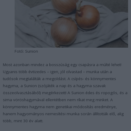
Fotó: Sunion
Most azonban mindez a bosszúság egy csapásra a múlté lehet!
Ugyanis több évtizedes – igen, jól olvastad – munka után a
tudósok megtalálták a megoldást. A csípés- és könnymentes
hagyma, a Sunion (szójáték a nap és a hagyma szavak
összeolvasztásából) megérkezett! A Sunion édes és ropogós, és a
sima vöröshagymával ellentétben nem ríkat meg minket. A
könnymentes hagyma nem genetikai módosítás eredménye,
hanem hagyományos nemesítési munka során állították elő, alig
több, mint 30 év alatt.