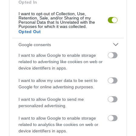
Opted In
I want to opt-out of Collection, Use,
Retention, Sale, and/or Sharing of my
Personal Data that Is Unrelated with the
Purposes for which it was collected.
KIRÁNDULÁS PANNONHALMA
HŐKUPOLA MAGYARORSZÁG
Opted Out
KÖRNYÉKÉN: TERMÉSZET,
FELETT: MI EZ A LÁTHATATLAN
SZŐLŐ ÉS KOMLÓ
FEDŐ, ÉS MI TÖRTÉNIK
Google consents
TALÁLKOZÁSA
ALATTA A TERMÉSZETTEL?
I want to allow Google to enable storage
2026-08-04
2026-08-03
related to advertising like cookies on web or
device identifiers in apps.
I want to allow my user data to be sent to
Google for online advertising purposes.
I want to allow Google to send me
personalized advertising.
I want to allow Google to enable storage
related to analytics like cookies on web or
device identifiers in apps.
A TERMÉSZET NEM SZERETI
A TUDÓSOK 262 ÚJ FAJT