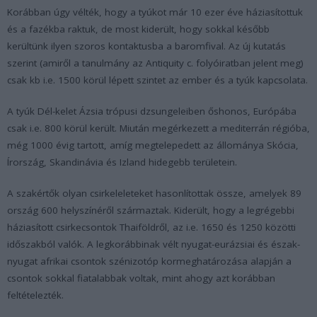
Korábban úgy vélték, hogy a tyúkot már 10 ezer éve háziasítottuk
és a fazékba raktuk, de most kiderült, hogy sokkal később
kerültünk ilyen szoros kontaktusba a baromfival. Az új kutatás
szerint (amiről a tanulmány az Antiquity c. folyóiratban jelent meg)
csak kb i.e. 1500 körül lépett szintet az ember és a tyúk kapcsolata.
A tyúk Dél-kelet Ázsia trópusi dzsungeleiben őshonos, Európába
csak i.e. 800 körül került. Miután megérkezett a mediterrán régióba,
még 1000 évig tartott, amíg megtelepedett az állománya Skócia,
Írország, Skandinávia és Izland hidegebb területein.
A szakértők olyan csirkeleleteket hasonlítottak össze, amelyek 89
ország 600 helyszínéről származtak. Kiderült, hogy a legrégebbi
háziasított csirkecsontok Thaiföldről, az i.e. 1650 és 1250 közötti
időszakból valók. A legkorábbinak vélt nyugat-eurázsiai és észak-
nyugat afrikai csontok szénizotóp kormeghatározása alapján a
csontok sokkal fiatalabbak voltak, mint ahogy azt korábban
feltételezték.