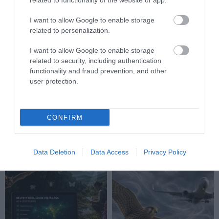
related to functionality of the website or app.
I want to allow Google to enable storage
related to personalization.
I want to allow Google to enable storage
related to security, including authentication
functionality and fraud prevention, and other
user protection.
ÖTVEN ÉVIG ROSSZ NÉVEN
A VADKAMERA EDDIG NÉZETT,
LAPULT EGY KARDFOGÚ
MOST MÁR GONDOLKODNI IS
MACSKA LELETE – AZTÁN
PRÓBÁL: ÍGY SEGÍTHETI AZ AI
CONFIRM
VALAKI VÉGRE RÁNÉZETT
A VADÁLLATOK VÉDELMÉT
RENDESEN
2026-07-27
2026-07-28
Data Deletion
Data Access
Privacy Policy