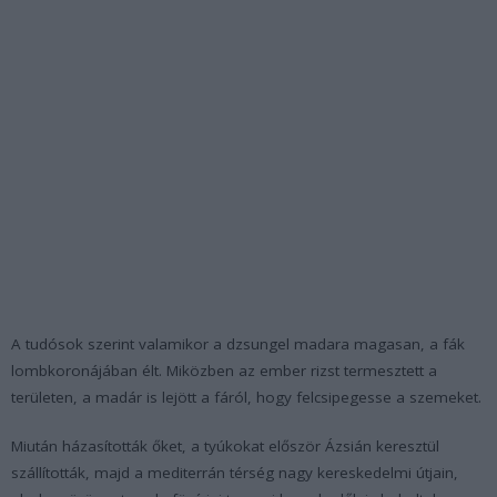
A tudósok szerint valamikor a dzsungel madara magasan, a fák
lombkoronájában élt. Miközben az ember rizst termesztett a
területen, a madár is lejött a fáról, hogy felcsipegesse a szemeket.
Miután házasították őket, a tyúkokat először Ázsián keresztül
szállították, majd a mediterrán térség nagy kereskedelmi útjain,