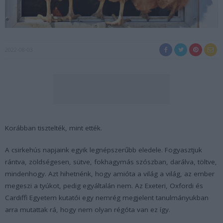
2022-08-03
Korábban tisztelték, mint ették.
A csirkehús napjaink egyik legnépszerűbb eledele. Fogyasztjuk
rántva, zöldségesen, sütve, fokhagymás szószban, darálva, töltve,
mindenhogy. Azt hihetnénk, hogy amióta a világ a világ, az ember
megeszi a tyúkot, pedig egyáltalán nem. Az Exeteri, Oxfordi és
Cardiffi Egyetem kutatói egy nemrég megjelent tanulmányukban
arra mutattak rá, hogy nem olyan régóta van ez így.