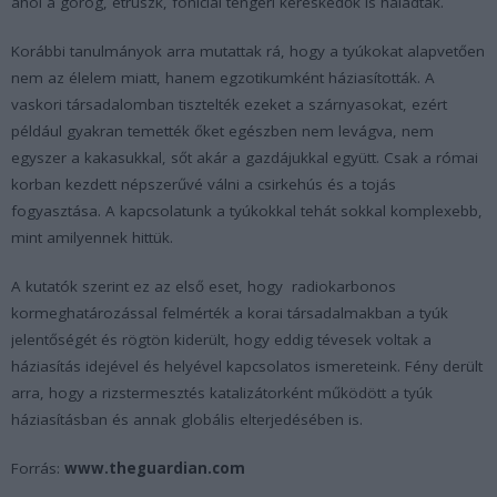
ahol a görög, etruszk, föníciai tengeri kereskedők is haladtak.
Korábbi tanulmányok arra mutattak rá, hogy a tyúkokat alapvetően
nem az élelem miatt, hanem egzotikumként háziasították. A
vaskori társadalomban tisztelték ezeket a szárnyasokat, ezért
például gyakran temették őket egészben nem levágva, nem
egyszer a kakasukkal, sőt akár a gazdájukkal együtt. Csak a római
korban kezdett népszerűvé válni a csirkehús és a tojás
fogyasztása. A kapcsolatunk a tyúkokkal tehát sokkal komplexebb,
mint amilyennek hittük.
A kutatók szerint ez az első eset, hogy radiokarbonos
kormeghatározással felmérték a korai társadalmakban a tyúk
jelentőségét és rögtön kiderült, hogy eddig tévesek voltak a
háziasítás idejével és helyével kapcsolatos ismereteink. Fény derült
arra, hogy a rizstermesztés katalizátorként működött a tyúk
háziasításban és annak globális elterjedésében is.
Forrás:
www.theguardian.com