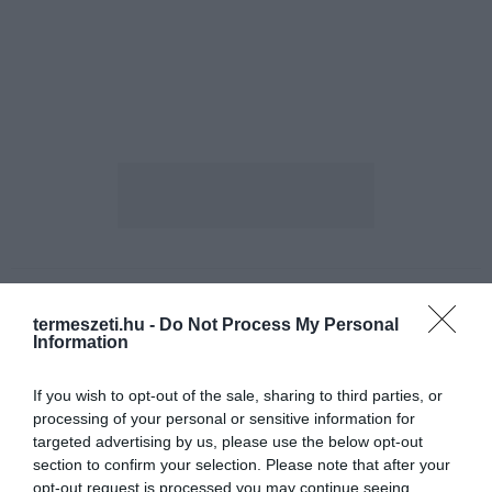
ELŐZŐ CIKK
termeszeti.hu -
Do Not Process My Personal
MOGYORÓKRÉMBE REJTETT FOGAMZÁSGÁTLÓVAL
Information
SZORÍTANÁK VISSZA A SZÜRKEMÓKUSOKAT AZ EGYESÜLT
KIRÁLYSÁGBAN
If you wish to opt-out of the sale, sharing to third parties, or
processing of your personal or sensitive information for
KÖVETKEZŐ CIKK
targeted advertising by us, please use the below opt-out
section to confirm your selection. Please note that after your
16 TRÜKKÖT MUTATOTT BE 1 PERC ALATT A VILÁGREKORDER
opt-out request is processed you may continue seeing