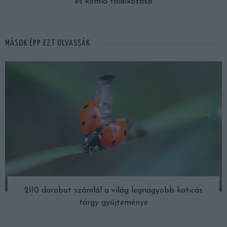
és komló találkozása
MÁSOK ÉPP EZT OLVASSÁK
2110 darabot számlál a világ legnagyobb katicás
tárgy gyűjteménye