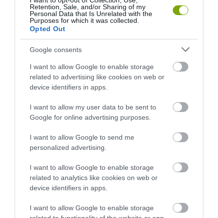
I want to opt-out of Collection, Use,
Retention, Sale, and/or Sharing of my
Personal Data that Is Unrelated with the
Purposes for which it was collected.
Opted Out
Google consents
I want to allow Google to enable storage
related to advertising like cookies on web or
device identifiers in apps.
I want to allow my user data to be sent to
Google for online advertising purposes.
NEM CSAK A RITKASÁGOK
A TUDÓSOK 262 ÚJ FAJT
BAJBAN VANNAK: A
NEVEZTEK MEG, ÉS A FÖLD
I want to allow Google to send me
HÉTKÖZNAPI MADARAK ÉS
MEGINT FINOMAN JELEZTE:
personalized advertising.
PILLANGÓK CSENDES
KORAI MÉG MINDENTUDÓNAK
ELTŰNÉSE A NAGYOBB
HINNI MAGUNKAT
I want to allow Google to enable storage
VÉSZJEL
2026-07-30
related to analytics like cookies on web or
2026-08-03
device identifiers in apps.
I want to allow Google to enable storage