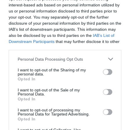
TENGERIMALAC
interest-based ads based on personal information utilized by
us or personal information disclosed to third parties prior to
your opt-out. You may separately opt-out of the further
disclosure of your personal information by third parties on the
HASONLÓ ÉRDEKESSÉGEK
IAB’s list of downstream participants. This information may
also be disclosed by us to third parties on the
IAB’s List of
Downstream Participants
that may further disclose it to other
third parties.
Please note that this website/app uses one or more Google
Personal Data Processing Opt Outs
services and may gather and store information including but
not limited to your visit or usage behaviour. You may click to
I want to opt-out of the Sharing of my
personal data.
grant or deny consent to Google and its third-party tags to
Opted In
use your data for below specified purposes in below Google
consent section.
I want to opt-out of the Sale of my
Personal Data.
Opted In
A KORALLZÁTONY NEM CSAK
HŐKUPOLA MAGYARORSZÁG
SZÍNES HALAKBÓL ÁLL: MOST
FELETT: MI EZ A LÁTHATATLAN
I want to opt-out of processing my
500 EDDIG ISMERETLEN
FEDŐ, ÉS MI TÖRTÉNIK
Personal Data for Targeted Advertising.
LAKÓJÁT MUTATTA MEG
ALATTA A TERMÉSZETTEL?
Opted In
2026-08-06
2026-08-03