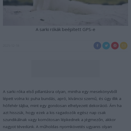
A sarki rókák beépített GPS-e
2025-12-18
A sarki róka első pillantásra olyan, mintha egy mesekönyvből
lépett volna ki: puha bundás, apró, kíváncsi szemű, és úgy illik a
hófehér tájba, mint egy gondosan elhelyezett dekoráció. Ám ha
azt hisszük, hogy ezek a kis ragadozók egész nap csak
szundikálnak vagy komótosan lépkednek a jégmezőn, akkor
nagyot tévedünk. A műholdas nyomkövetés ugyanis olyan