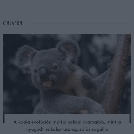
CÍMLAPON
A koala evolúciós múltja sokkal drámaibb, mint a
nyugodt eukaliptuszrágcsálás sugallja