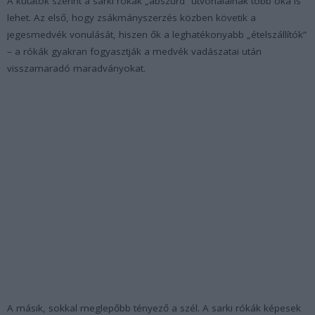
A kutatók szerint a sarki rókák „abszurd” útvonalainak több oka is
lehet. Az első, hogy zsákmányszerzés közben követik a
jegesmedvék vonulását, hiszen ők a leghatékonyabb „ételszállítók”
– a rókák gyakran fogyasztják a medvék vadászatai után
visszamaradó maradványokat.
A másik, sokkal meglepőbb tényező a szél. A sarki rókák képesek