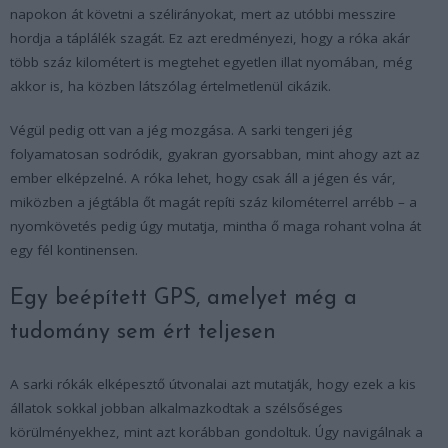
napokon át követni a szélirányokat, mert az utóbbi messzire
hordja a táplálék szagát. Ez azt eredményezi, hogy a róka akár
több száz kilométert is megtehet egyetlen illat nyomában, még
akkor is, ha közben látszólag értelmetlenül cikázik.
Végül pedig ott van a jég mozgása. A sarki tengeri jég
folyamatosan sodródik, gyakran gyorsabban, mint ahogy azt az
ember elképzelné. A róka lehet, hogy csak áll a jégen és vár,
miközben a jégtábla őt magát repíti száz kilométerrel arrébb – a
nyomkövetés pedig úgy mutatja, mintha ő maga rohant volna át
egy fél kontinensen.
Egy beépített GPS, amelyet még a
tudomány sem ért teljesen
A sarki rókák elképesztő útvonalai azt mutatják, hogy ezek a kis
állatok sokkal jobban alkalmazkodtak a szélsőséges
körülményekhez, mint azt korábban gondoltuk. Úgy navigálnak a