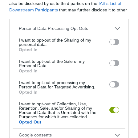
also be disclosed by us to third parties on the
IAB’s List of
Downstream Participants
that may further disclose it to other
third parties.
Please note that this website/app uses one or more Google
Personal Data Processing Opt Outs
services and may gather and store information including but
not limited to your visit or usage behaviour. You may click to
I want to opt-out of the Sharing of my
personal data.
grant or deny consent to Google and its third-party tags to
Opted In
use your data for below specified purposes in below Google
consent section.
I want to opt-out of the Sale of my
Personal Data.
Opted In
I want to opt-out of processing my
Personal Data for Targeted Advertising.
Opted In
I want to opt-out of Collection, Use,
Retention, Sale, and/or Sharing of my
Personal Data that Is Unrelated with the
Purposes for which it was collected.
Opted Out
Google consents