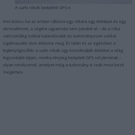
A sarki rókák beépített GPS-e
Ami biztos: ha az ember rábízna egy rókára egy térképet és egy
útvonaltervet, a végére ugyanoda nem jutnánk el – de a róka
valószínűleg sokkal kalandosabb és tudományosan sokkal
izgalmasabb úton érkezne meg. És talán ez az egészben a
leglenyűgözőbb: a sarki rókák úgy koordinálják életüket a világ
legzordabb tájain, mintha tényleg beépített GPS-sel járnának –
olyan rendszerrel, amelyet még a tudomány is csak most kezd
megérteni.