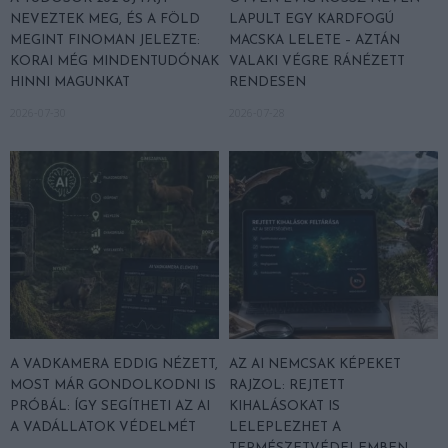
NEVEZTEK MEG, ÉS A FÖLD
LAPULT EGY KARDFOGÚ
MEGINT FINOMAN JELEZTE:
MACSKA LELETE – AZTÁN
KORAI MÉG MINDENTUDÓNAK
VALAKI VÉGRE RÁNÉZETT
HINNI MAGUNKAT
RENDESEN
2026-07-30
2026-07-28
A VADKAMERA EDDIG NÉZETT,
AZ AI NEMCSAK KÉPEKET
MOST MÁR GONDOLKODNI IS
RAJZOL: REJTETT
PRÓBÁL: ÍGY SEGÍTHETI AZ AI
KIHALÁSOKAT IS
A VADÁLLATOK VÉDELMÉT
LELEPLEZHET A