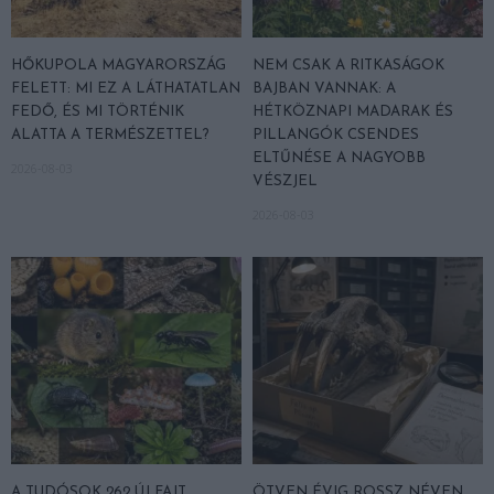
HŐKUPOLA MAGYARORSZÁG
NEM CSAK A RITKASÁGOK
FELETT: MI EZ A LÁTHATATLAN
BAJBAN VANNAK: A
FEDŐ, ÉS MI TÖRTÉNIK
HÉTKÖZNAPI MADARAK ÉS
ALATTA A TERMÉSZETTEL?
PILLANGÓK CSENDES
ELTŰNÉSE A NAGYOBB
2026-08-03
VÉSZJEL
2026-08-03
A TUDÓSOK 262 ÚJ FAJT
ÖTVEN ÉVIG ROSSZ NÉVEN