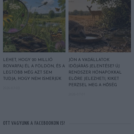
LEHET, HOGY 20 MILLIÓ
JÖN A VADÁLLATOK
ROVARFAJ ÉL A FÖLDÖN, ÉS A
IDŐJÁRÁS-JELENTÉSE? ÚJ
LEGTÖBB MÉG AZT SEM
RENDSZER HÓNAPOKKAL
TUDJA, HOGY NEM ISMERJÜK
ELŐRE JELEZHETI, KIKET
PERZSEL MEG A HŐSÉG
2026-07-03
2026-07-01
OTT VAGYUNK A FACEBOOKON IS!