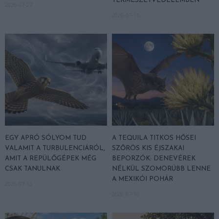
TERMÉSZETVÉDELEMBEN
2026-07-27
2026-07-15
EGY APRÓ SÓLYOM TUD
A TEQUILA TITKOS HŐSEI
VALAMIT A TURBULENCIÁRÓL,
SZŐRÖS KIS ÉJSZAKAI
AMIT A REPÜLŐGÉPEK MÉG
BEPORZÓK: DENEVÉREK
CSAK TANULNAK
NÉLKÜL SZOMORÚBB LENNE
A MEXIKÓI POHÁR
2026-07-13
2026-07-10