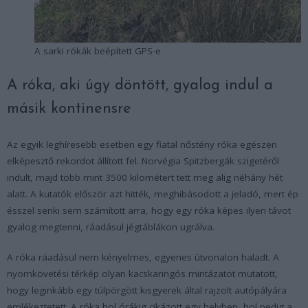
A sarki rókák beépített GPS-e
A róka, aki úgy döntött, gyalog indul a
másik kontinensre
Az egyik leghíresebb esetben egy fiatal nőstény róka egészen
elképesztő rekordot állított fel. Norvégia Spitzbergák szigetéről
indult, majd több mint 3500 kilométert tett meg alig néhány hét
alatt. A kutatók először azt hitték, meghibásodott a jeladó, mert ép
ésszel senki sem számított arra, hogy egy róka képes ilyen távot
gyalog megtenni, ráadásul jégtáblákon ugrálva.
A róka ráadásul nem kényelmes, egyenes útvonalon haladt. A
nyomkövetési térkép olyan kacskaringós mintázatot mutatott,
hogy leginkább egy túlpörgött kisgyerek által rajzolt autópályára
emlékeztetett. A róka hol órákig cikázott egy helyben, hol pedig a