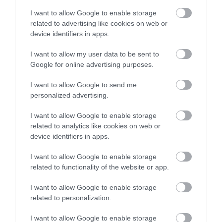
I want to allow Google to enable storage
related to advertising like cookies on web or
device identifiers in apps.
ELŐZŐ CIKK
I want to allow my user data to be sent to
A DENEVÉR, AKI ÚTKÖZBEN VACSORÁZOTT – ÉS EZT 1200
Google for online advertising purposes.
MÉTER MAGASAN TETTE
I want to allow Google to send me
personalized advertising.
KÖVETKEZŐ CIKK
A PINGVINEK TÉNYLEG NEM ESNEK ORRA A REPÜLŐK
I want to allow Google to enable storage
HANGJÁTÓL? – EGY RÉGI MÍTOSZ ÚJRA VIZSGÁLVA
related to analytics like cookies on web or
device identifiers in apps.
I want to allow Google to enable storage
HASONLÓ ÉRDEKESSÉGEK
related to functionality of the website or app.
I want to allow Google to enable storage
related to personalization.
I want to allow Google to enable storage