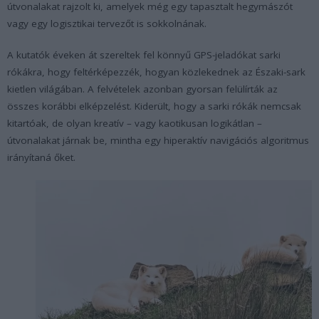
útvonalakat rajzolt ki, amelyek még egy tapasztalt hegymászót
vagy egy logisztikai tervezőt is sokkolnának.
A kutatók éveken át szereltek fel könnyű GPS-jeladókat sarki
rókákra, hogy feltérképezzék, hogyan közlekednek az Északi-sark
kietlen világában. A felvételek azonban gyorsan felülírták az
összes korábbi elképzelést. Kiderült, hogy a sarki rókák nemcsak
kitartóak, de olyan kreatív – vagy kaotikusan logikátlan –
útvonalakat járnak be, mintha egy hiperaktív navigációs algoritmus
irányítaná őket.