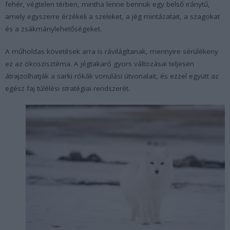
fehér, végtelen térben, mintha lenne bennük egy belső iránytű,
amely egyszerre érzékeli a szeleket, a jég mintázatait, a szagokat
és a zsákmánylehetőségeket.
A műholdas követések arra is rávilágítanak, mennyire sérülékeny
ez az ökoszisztéma. A jégtakaró gyors változásai teljesen
átrajzolhatják a sarki rókák vonulási útvonalait, és ezzel együtt az
egész faj túlélési stratégiai rendszerét.