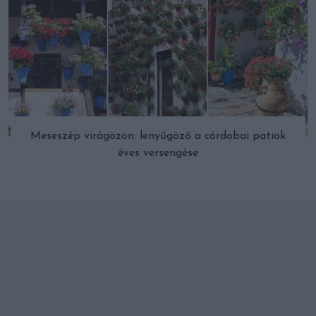
Meseszép virágözön: lenyűgöző a córdobai patiok
éves versengése