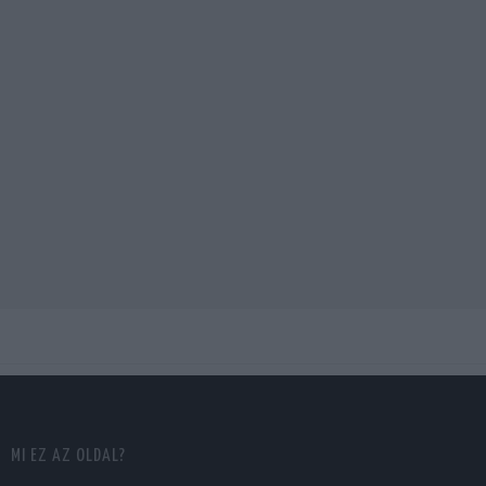
MI EZ AZ OLDAL?