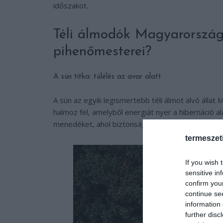
időszakot.
Téli álmodók Magyarországo
pihenőmesterei?
A sün titka: túlélés az avar alatt
A sün az egyik legismertebb téli álmot alvó álla
halmoz fel, amelyből energiát nyer a hibernáció al
menedéket, ahol biztonságban átalhatja a telet.
termeszet
If you wish 
sensitive in
confirm you
continue se
information 
further disc