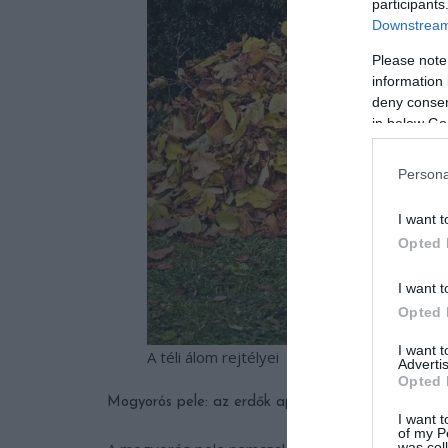
participants
Downstream 
Please note
information 
deny consent
in below Go
Persona
I want t
Opted 
I want t
Opted 
I want 
A téli álom rejtélyei
Advertis
Opted 
Mogyorós pele: az erdők apró szendergője
I want t
of my P
was col