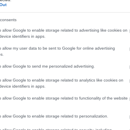
ismert, hanem arról is, hogy rendkívül alaposan készül a
Out
 rejtekhelyeken vészeli át a hideg időszakot, miközben
consents
o allow Google to enable storage related to advertising like cookies on
evice identifiers in apps.
o allow my user data to be sent to Google for online advertising
s.
to allow Google to send me personalized advertising.
o allow Google to enable storage related to analytics like cookies on
evice identifiers in apps.
o allow Google to enable storage related to functionality of the website
o allow Google to enable storage related to personalization.
o allow Google to enable storage related to security, including