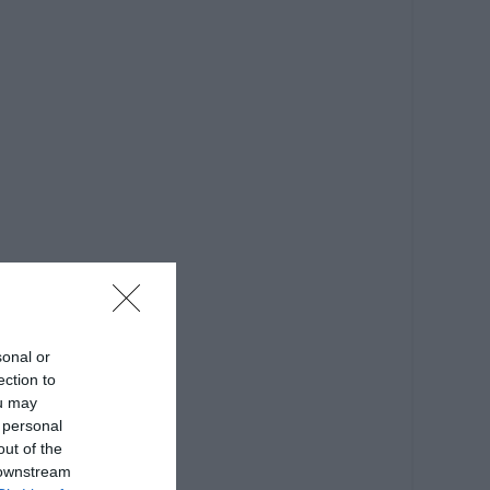
sonal or
ection to
ou may
 personal
out of the
 downstream