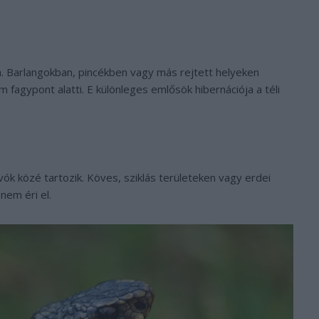
ja. Barlangokban, pincékben vagy más rejtett helyeken
m fagypont alatti. E különleges emlősök hibernációja a téli
lvók közé tartozik. Köves, sziklás területeken vagy erdei
nem éri el.