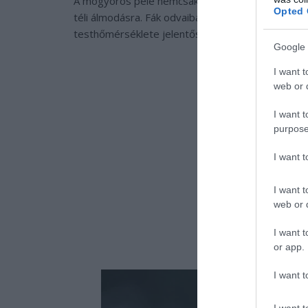
A mogyorós pele nemcsak aranyos megjelenéséről 
Opted 
téli álmodásra. Fák odvaiban vagy talajhoz közeli
testhőmérséklete jelentősen lecsökken.
Google 
I want t
web or d
I want t
purpose
I want 
I want t
web or d
I want t
or app.
I want t
I want t