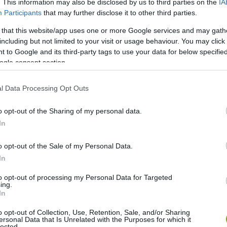
. This information may also be disclosed by us to third parties on the
IA
Participants
that may further disclose it to other third parties.
 that this website/app uses one or more Google services and may gath
including but not limited to your visit or usage behaviour. You may click 
 to Google and its third-party tags to use your data for below specifi
ogle consent section.
l Data Processing Opt Outs
o opt-out of the Sharing of my personal data.
In
o opt-out of the Sale of my Personal Data.
In
to opt-out of processing my Personal Data for Targeted
ing.
In
o opt-out of Collection, Use, Retention, Sale, and/or Sharing
ersonal Data that Is Unrelated with the Purposes for which it
lected.