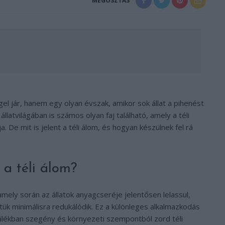
MEGOSZTÁS
el jár, hanem egy olyan évszak, amikor sok állat a pihenést
llatvilágában is számos olyan faj található, amely a téli
De mit is jelent a téli álom, és hogyan készülnek fel rá
z a téli álom?
 amely során az állatok anyagcseréje jelentősen lelassul,
ük minimálisra redukálódik. Ez a különleges alkalmazkodás
lálékban szegény és környezeti szempontból zord téli