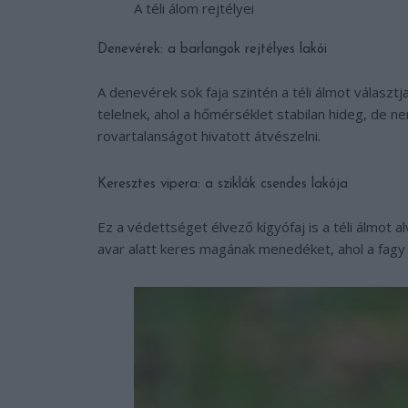
A téli álom rejtélyei
Denevérek: a barlangok rejtélyes lakói
A denevérek sok faja szintén a téli álmot választ
telelnek, ahol a hőmérséklet stabilan hideg, de ne
rovartalanságot hivatott átvészelni.
Keresztes vipera: a sziklák csendes lakója
Ez a védettséget élvező kígyófaj is a téli álmot a
avar alatt keres magának menedéket, ahol a fagy 