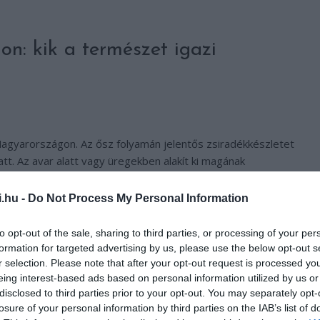
n: kik a természet igazi
t Magyarországon. Az ősz folyamán jelentős zsiradékkészletet
att. Az avar alatt vagy üregekben alakít ki magának
i.hu -
Do Not Process My Personal Information
to opt-out of the sale, sharing to third parties, or processing of your per
formation for targeted advertising by us, please use the below opt-out s
r selection. Please note that after your opt-out request is processed y
eing interest-based ads based on personal information utilized by us or
disclosed to third parties prior to your opt-out. You may separately opt-
losure of your personal information by third parties on the IAB’s list of