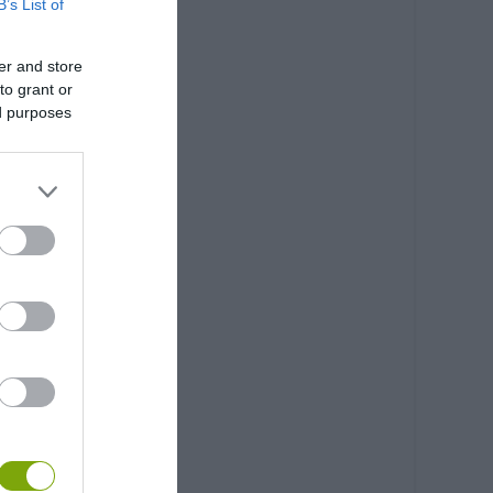
B’s List of
er and store
to grant or
ed purposes