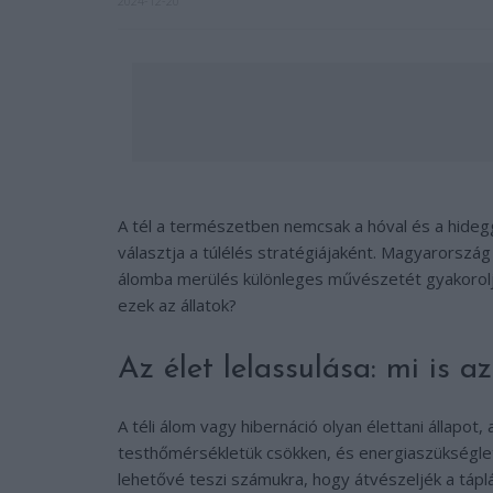
2024-12-20
A tél a természetben nemcsak a hóval és a hidegg
választja a túlélés stratégiájaként. Magyarország á
álomba merülés különleges művészetét gyakorolja. 
ezek az állatok?
Az élet lelassulása: mi is a
A téli álom vagy hibernáció olyan élettani állapot,
testhőmérsékletük csökken, és energiaszükséglet
lehetővé teszi számukra, hogy átvészeljék a táp