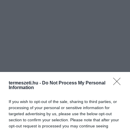
termeszeti.hu -
Do Not Process My Personal
Information
If you wish to opt-out of the sale, sharing to third parties, or
processing of your personal or sensitive information for
ELŐZŐ CIKK
targeted advertising by us, please use the below opt-out
section to confirm your selection. Please note that after your
TÖBBSZÁZ BIRKA MENETELT KÖRBE 12 NAPIG ÉS NEM TUDNI,
opt-out request is processed you may continue seeing
HOGY MIÉRT