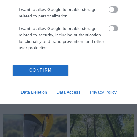
I want to allow Google to enable storage
related to personalization.
I want to allow Google to enable storage
related to security, including authentication
functionality and fraud prevention, and other
user protection.
CONFIRM
KIRÁNDULÁS A RAVAZDI
A JÉG ALATT NEM ÜRESSÉG
SÖRFŐZDÉBE, A BENCÉS
VAN: ÓRIÁSI REJTETT TÁJ
APÁTSÁG HABOS OLDALÁRA
HÚZÓDIK KELET-ANTARKTISZ
Data Deletion
Data Access
Privacy Policy
MÉLYÉN
2026-08-04
2026-06-24