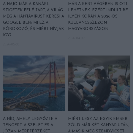
A HAJÓ MÁR A KANÁRI-
MÁR A KERT VÉGÉBEN IS OTT
SZIGETEK FELÉ TART, A VILÁG
LEHETNEK: EZÉRT INDULT BE
MEG A HANTAVÍRUST KERESI A
ILYEN KORÁN A 2026-OS
GOOGLE-BEN: MI EZ A
KULLANCSSZEZON
KÓROKOZÓ, ÉS MIÉRT HÍVJÁK
MAGYARORSZÁGON
ÍGY?
2026-04-07
2026-05-06
A HÍD, AMELY LEGYŐZTE A
MIÉRT LESZ AZ EGYIK EMBER
TENGERT, A SZELET ÉS A
ZÖLD MÁR KÉT KANYAR UTÁN,
JÓZAN MÉRETÉRZÉKET
A MÁSIK MEG SZENDVICSET