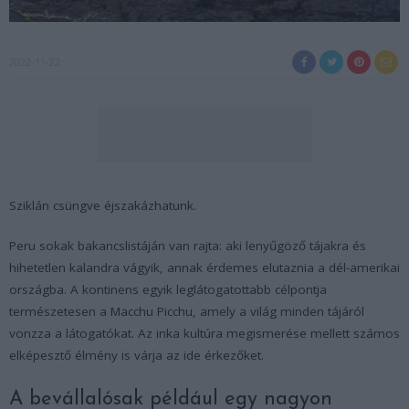
2022-11-22
Sziklán csüngve éjszakázhatunk.
Peru sokak bakancslistáján van rajta: aki lenyűgöző tájakra és
hihetetlen kalandra vágyik, annak érdemes elutaznia a dél-amerikai
országba. A kontinens egyik leglátogatottabb célpontja
természetesen a Macchu Picchu, amely a világ minden tájáról
vonzza a látogatókat. Az inka kultúra megismerése mellett számos
elképesztő élmény is várja az ide érkezőket.
A bevállalósak például egy nagyon