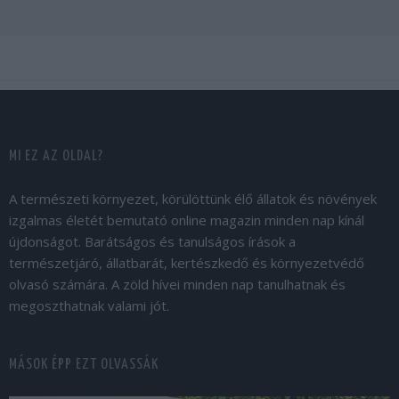
MI EZ AZ OLDAL?
A természeti környezet, körülöttünk élő állatok és növények
izgalmas életét bemutató online magazin minden nap kínál
újdonságot. Barátságos és tanulságos írások a
természetjáró, állatbarát, kertészkedő és környezetvédő
olvasó számára. A zöld hívei minden nap tanulhatnak és
megoszthatnak valami jót.
MÁSOK ÉPP EZT OLVASSÁK