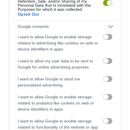
Retention, Sale, and/or Sharing of my
Personal Data that Is Unrelated with the
PANNONHALMI
KÖRNYÉKÉN: TERMÉSZET,
Purposes for which it was collected.
ARBORÉTUMBA
SZŐLŐ ÉS KOMLÓ
Opted Out
TALÁLKOZÁSA
2026-08-04
Google consents
2026-08-04
I want to allow Google to enable storage
related to advertising like cookies on web or
device identifiers in apps.
I want to allow my user data to be sent to
Google for online advertising purposes.
I want to allow Google to send me
personalized advertising.
I want to allow Google to enable storage
KIRÁNDULÁS A
KIRÁNDULÁS A
related to analytics like cookies on web or
PANNONHALMI
PANNONHALMI FŐAPÁTSÁG
device identifiers in apps.
GYÓGYNÖVÉNYKERTBE ÉS
PINCÉSZETÉBE
ILLATMÚZEUMBA
2026-08-04
I want to allow Google to enable storage
2026-08-04
related to functionality of the website or app.