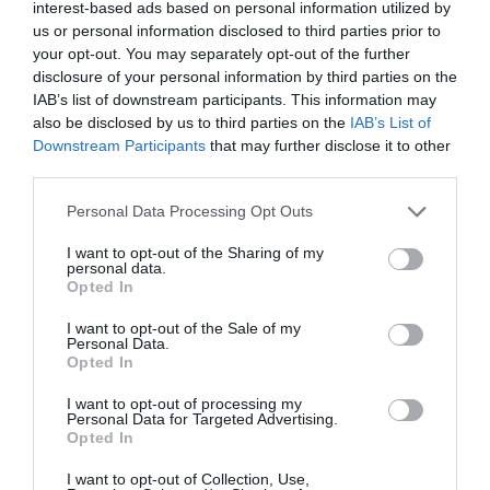
interest-based ads based on personal information utilized by
us or personal information disclosed to third parties prior to
your opt-out. You may separately opt-out of the further
KÖVETKEZŐ CIKK
disclosure of your personal information by third parties on the
140 ÉV UTÁN EGY BENNSZÜLÖTT SEGÍTSÉGÉVEL TALÁLTAK RÁ
IAB’s list of downstream participants. This information may
A FÁCÁNGALAMBRA
also be disclosed by us to third parties on the
IAB’s List of
Downstream Participants
that may further disclose it to other
third parties.
HASONLÓ ÉRDEKESSÉGEK
Please note that this website/app uses one or more Google
Personal Data Processing Opt Outs
services and may gather and store information including but
not limited to your visit or usage behaviour. You may click to
I want to opt-out of the Sharing of my
personal data.
grant or deny consent to Google and its third-party tags to
Opted In
use your data for below specified purposes in below Google
consent section.
I want to opt-out of the Sale of my
Personal Data.
Opted In
I want to opt-out of processing my
Personal Data for Targeted Advertising.
Opted In
I want to opt-out of Collection, Use,
KIRÁNDULÁS A
KIRÁNDULÁS PANNONHALMA