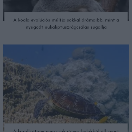
A koala evolúciós múltja sokkal drámaibb, mint a
nyugodt eukaliptuszrágcsálás sugallja
A korallzátony nem csak színes halakból áll: most