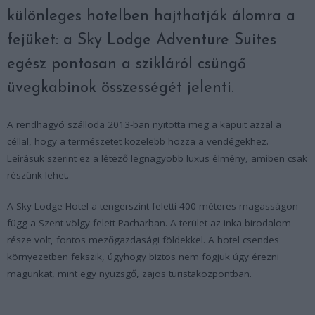
különleges hotelben hajthatják álomra a
fejüket: a Sky Lodge Adventure Suites
egész pontosan a szikláról csüngő
üvegkabinok összességét jelenti.
A rendhagyó szálloda 2013-ban nyitotta meg a kapuit azzal a
céllal, hogy a természetet közelebb hozza a vendégekhez.
Leírásuk szerint ez a létező legnagyobb luxus élmény, amiben csak
részünk lehet.
A Sky Lodge Hotel a tengerszint feletti 400 méteres magasságon
függ a Szent völgy felett Pacharban. A terület az inka birodalom
része volt, fontos mezőgazdasági földekkel. A hotel csendes
környezetben fekszik, úgyhogy biztos nem fogjuk úgy érezni
magunkat, mint egy nyüzsgő, zajos turistaközpontban.