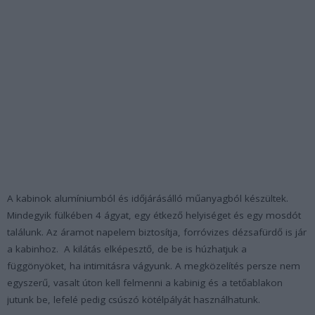
A kabinok alumíniumból és időjárásálló műanyagból készültek.
Mindegyik fülkében 4 ágyat, egy étkező helyiséget és egy mosdót
találunk. Az áramot napelem biztosítja, forróvizes dézsafürdő is jár
a kabinhoz. A kilátás elképesztő, de be is húzhatjuk a
függönyöket, ha intimitásra vágyunk. A megközelítés persze nem
egyszerű, vasalt úton kell felmenni a kabinig és a tetőablakon
jutunk be, lefelé pedig csúszó kötélpályát használhatunk.