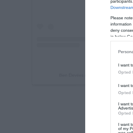
participants
Downstream 
Please note
information 
deny consent
in below Go
Persona
I want t
Opted 
Bien Élevées (@bienelevees) által meg
I want t
Opted 
I want 
Advertis
Opted 
I want t
of my P
was col