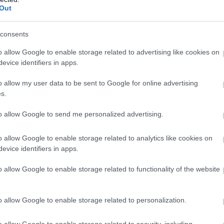
Out
consents
o allow Google to enable storage related to advertising like cookies on
evice identifiers in apps.
o allow my user data to be sent to Google for online advertising
szerként termesztett változat genetikailag homogén, a
s.
ért minden egyed klón.
to allow Google to send me personalized advertising.
les virágai kb. 5 cm hosszúak, 6 szirmúak, lilásak,
b élettani hatású biológiai anyagokat tartalmaznak. Ez adja
o allow Google to enable storage related to analytics like cookies on
evice identifiers in apps.
tékét. A bibék színe sötétvörös, virágonként 3 szál található
összenőttek. A bibék kezdetben felállók, majd visszahajlók,
o allow Google to enable storage related to functionality of the website
o allow Google to enable storage related to personalization.
o allow Google to enable storage related to security, including