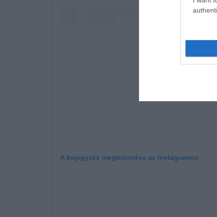
authenti
A bejegyzés megtekintése az Instagramon