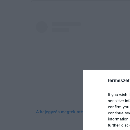
termeszet
If you wish 
sensitive in
confirm you
A bejegyzés megtekintése az Instagramon
continue se
information 
further disc