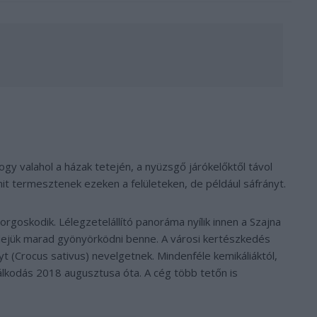
hogy valahol a házak tetején, a nyüzsgő járókelőktől távol
mit termesztenek ezeken a felületeken, de például sáfrányt.
orgoskodik. Lélegzetelállító panoráma nyílik innen a Szajna
dejük marad gyönyörködni benne. A városi kertészkedés
yt (
Crocus sativus
) nevelgetnek. Mindenféle kemikáliáktól,
álkodás 2018 augusztusa óta. A cég több tetőn is