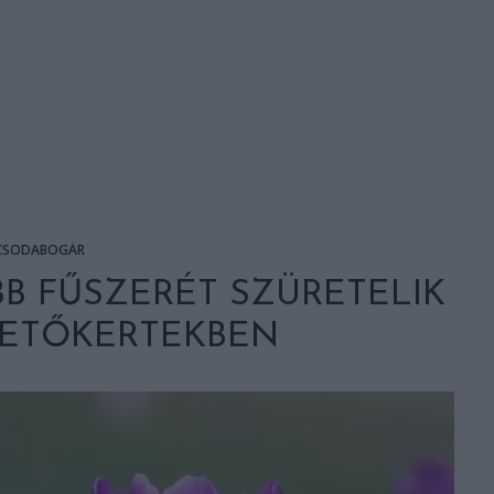
CSODABOGÁR
B FŰSZERÉT SZÜRETELIK
 TETŐKERTEKBEN