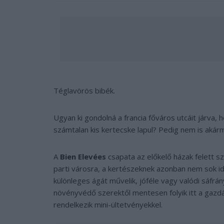
Téglavörös bibék.
Ugyan ki gondolná a francia főváros utcáit járva, 
számtalan kis kertecske lapul? Pedig nem is akár
A
Bien Elevées
csapata az előkelő házak felett sz
parti városra, a kertészeknek azonban nem sok i
különleges ágát művelik, jóféle vagy valódi sáfrán
növényvédő szerektől mentesen folyik itt a gazd
rendelkezik mini-ültetvényekkel.