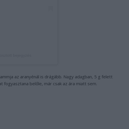
osztott bejegyzés
rammja az aranyénál is drágább. Nagy adagban, 5 g felett
at fogyasztana belőle, már csak az ára miatt sem.