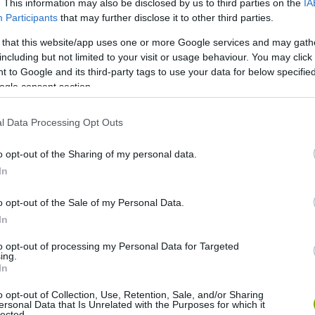
. This information may also be disclosed by us to third parties on the
IA
Participants
that may further disclose it to other third parties.
 that this website/app uses one or more Google services and may gath
including but not limited to your visit or usage behaviour. You may click 
 to Google and its third-party tags to use your data for below specifi
ogle consent section.
l Data Processing Opt Outs
o opt-out of the Sharing of my personal data.
In
osztott bejegyzés
o opt-out of the Sale of my Personal Data.
In
to opt-out of processing my Personal Data for Targeted
ing.
In
o opt-out of Collection, Use, Retention, Sale, and/or Sharing
ersonal Data that Is Unrelated with the Purposes for which it
lected.