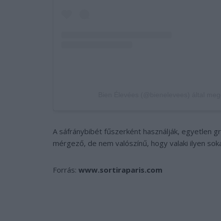
Bien Élevées (@bienelevees) által meg
A sáfránybibét fűszerként használják, egyetlen g
mérgező, de nem valószínű, hogy valaki ilyen sok
Forrás:
www.sortiraparis.com