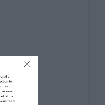
sonal or
ection to
ou may
 personal
out of the
 downstream