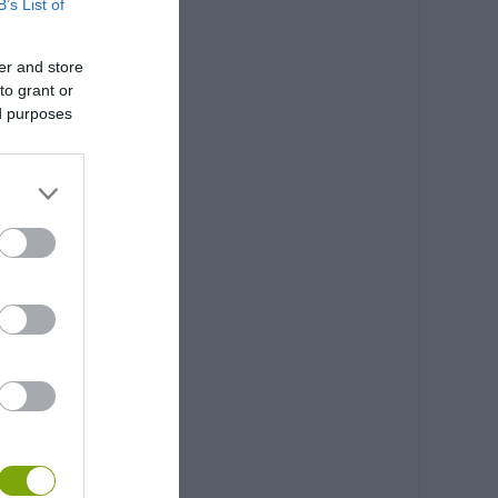
B’s List of
er and store
to grant or
ed purposes