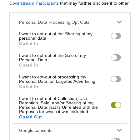
Downstream Participants
that may further disclose it to other
third parties.
Please note that this website/app uses one or more Google
Personal Data Processing Opt Outs
services and may gather and store information including but
ELŐZŐ CIKK
not limited to your visit or usage behaviour. You may click to
I want to opt-out of the Sharing of my
personal data.
grant or deny consent to Google and its third-party tags to
A VILÁG LEGDRÁGÁBB FŰSZERÉT SZÜRETELIK A PÁRIZSI
Opted In
use your data for below specified purposes in below Google
TETŐKERTEKBEN
consent section.
I want to opt-out of the Sale of my
Personal Data.
Opted In
KÖVETKEZŐ CIKK
MINDEN ÉVBEN EGY NAPRA BIRKÁK EZREI FOGLALJÁK EL
I want to opt-out of processing my
Personal Data for Targeted Advertising.
MADRID NYÜZSGŐ UTCÁIT
Opted In
I want to opt-out of Collection, Use,
Retention, Sale, and/or Sharing of my
Personal Data that Is Unrelated with the
HASONLÓ ÉRDEKESSÉGEK
Purposes for which it was collected.
Opted Out
Google consents