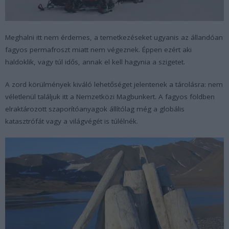
Meghalni itt nem érdemes, a temetkezéseket ugyanis az állandóan
fagyos permafroszt miatt nem végeznek. Éppen ezért aki
haldoklik, vagy túl idős, annak el kell hagynia a szigetet.
A zord körülmények kiváló lehetőséget jelentenek a tárolásra: nem
véletlenül találjuk itt a Nemzetközi Magbunkert. A fagyos földben
elraktározott szaporítóanyagok állítólag még a globális
katasztrófát vagy a világvégét is túlélnék.