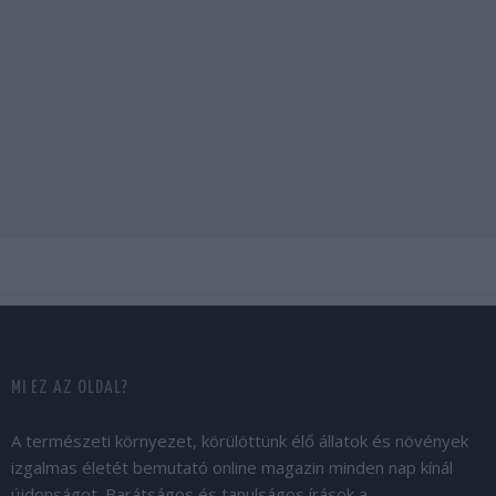
MI EZ AZ OLDAL?
A természeti környezet, körülöttünk élő állatok és növények
izgalmas életét bemutató online magazin minden nap kínál
újdonságot. Barátságos és tanulságos írások a