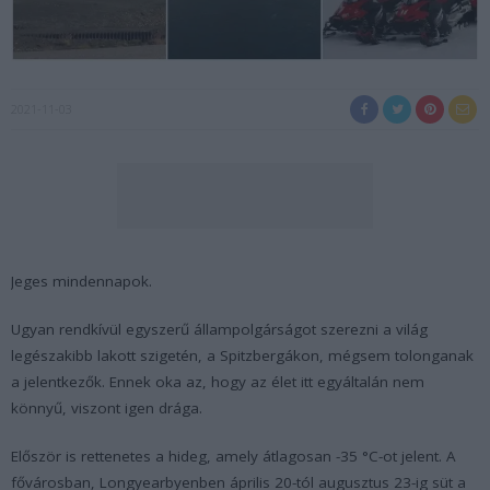
2021-11-03
Jeges mindennapok.
Ugyan rendkívül egyszerű állampolgárságot szerezni a világ
legészakibb lakott szigetén, a Spitzbergákon, mégsem tolonganak
a jelentkezők. Ennek oka az, hogy az élet itt egyáltalán nem
könnyű, viszont igen drága.
Először is rettenetes a hideg, amely átlagosan -35 °C-ot jelent. A
fővárosban, Longyearbyenben április 20-tól augusztus 23-ig süt a