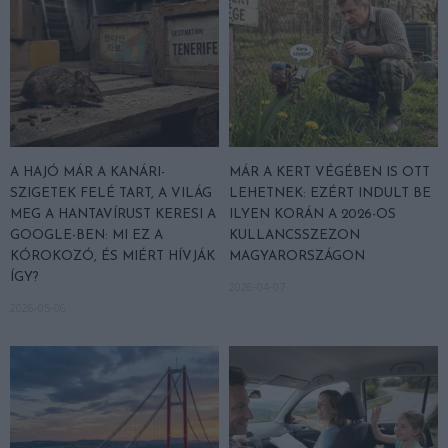
A HAJÓ MÁR A KANÁRI-
MÁR A KERT VÉGÉBEN IS OTT
SZIGETEK FELÉ TART, A VILÁG
LEHETNEK: EZÉRT INDULT BE
MEG A HANTAVÍRUST KERESI A
ILYEN KORÁN A 2026-OS
GOOGLE-BEN: MI EZ A
KULLANCSSZEZON
KÓROKOZÓ, ÉS MIÉRT HÍVJÁK
MAGYARORSZÁGON
ÍGY?
2026-04-07
2026-05-06