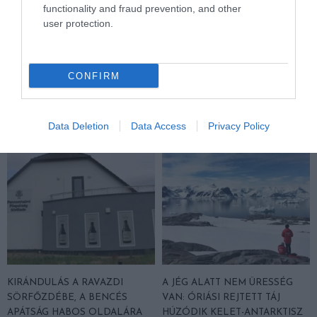
functionality and fraud prevention, and other
user protection.
KIRÁNDULÁS A
KIRÁNDULÁS A
PANNONHALMI
PANNONHALMI FŐAPÁTSÁG
GYÓGYNÖVÉNYKERTBE ÉS
PINCÉSZETÉBE
CONFIRM
ILLATMÚZEUMBA
2026-08-04
2026-08-04
Data Deletion
Data Access
Privacy Policy
KIRÁNDULÁS A RAVAZDI
A JÉG ALATT NEM ÜRESSÉG
SÖRFŐZDÉBE, A BENCÉS
VAN: ÓRIÁSI REJTETT TÁJ
APÁTSÁG HABOS OLDALÁRA
HÚZÓDIK KELET-ANTARKTISZ