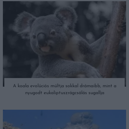
A koala evolúciós múltja sokkal drámaibb, mint a
nyugodt eukaliptuszrágcsálás sugallja