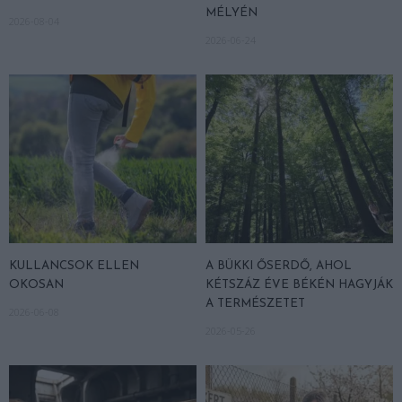
MÉLYÉN
2026-08-04
2026-06-24
KULLANCSOK ELLEN
A BÜKKI ŐSERDŐ, AHOL
OKOSAN
KÉTSZÁZ ÉVE BÉKÉN HAGYJÁK
A TERMÉSZETET
2026-06-08
2026-05-26