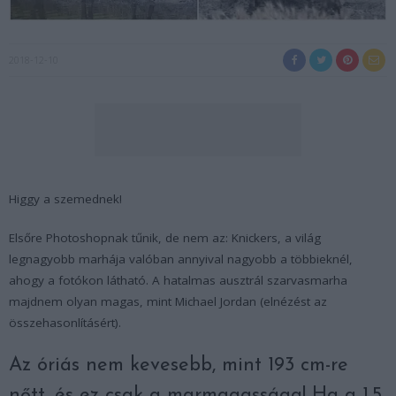
2018-12-10
Higgy a szemednek!
Elsőre Photoshopnak tűnik, de nem az: Knickers, a világ
legnagyobb marhája valóban annyival nagyobb a többieknél,
ahogy a fotókon látható. A hatalmas ausztrál szarvasmarha
majdnem olyan magas, mint Michael Jordan (elnézést az
összehasonlításért).
Az óriás nem kevesebb, mint 193 cm-re
nőtt, és ez csak a marmagassága! Ha a 1,5