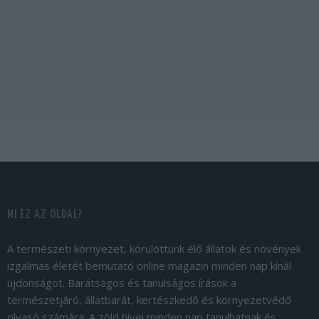
MI EZ AZ OLDAL?
A természeti környezet, körülöttünk élő állatok és növények
izgalmas életét bemutató online magazin minden nap kínál
újdonságot. Barátságos és tanulságos írások a
természetjáró, állatbarát, kertészkedő és környezetvédő
olvasó számára. A zöld hívei minden nap tanulhatnak és