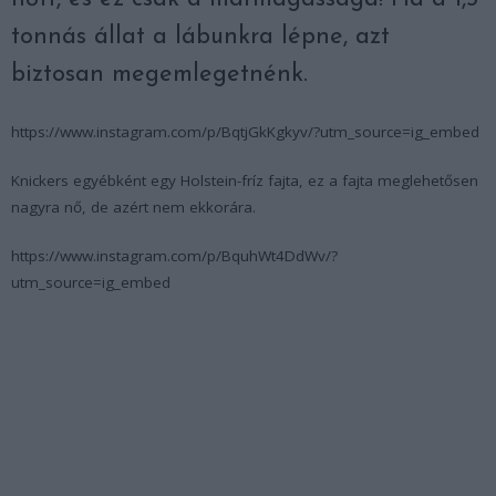
tonnás állat a lábunkra lépne, azt
biztosan megemlegetnénk.
https://www.instagram.com/p/BqtjGkKgkyv/?utm_source=ig_embed
Knickers egyébként egy Holstein-fríz fajta, ez a fajta meglehetősen
nagyra nő, de azért nem ekkorára.
https://www.instagram.com/p/BquhWt4DdWv/?
utm_source=ig_embed