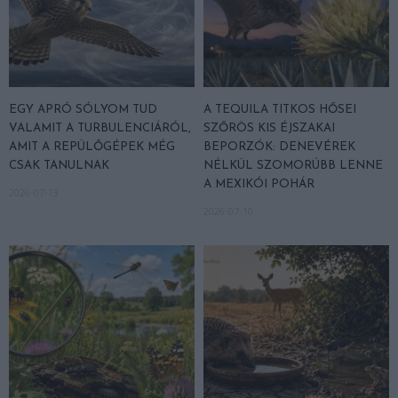
EGY APRÓ SÓLYOM TUD
A TEQUILA TITKOS HŐSEI
VALAMIT A TURBULENCIÁRÓL,
SZŐRÖS KIS ÉJSZAKAI
AMIT A REPÜLŐGÉPEK MÉG
BEPORZÓK: DENEVÉREK
CSAK TANULNAK
NÉLKÜL SZOMORÚBB LENNE
A MEXIKÓI POHÁR
2026-07-13
2026-07-10