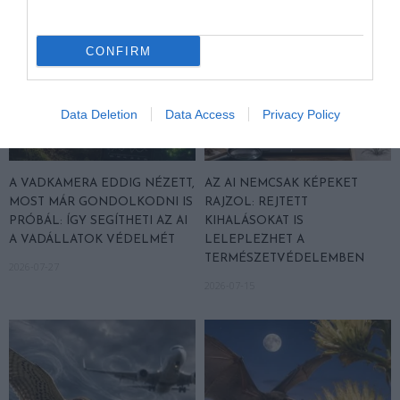
CONFIRM
Data Deletion
Data Access
Privacy Policy
A VADKAMERA EDDIG NÉZETT,
AZ AI NEMCSAK KÉPEKET
MOST MÁR GONDOLKODNI IS
RAJZOL: REJTETT
PRÓBÁL: ÍGY SEGÍTHETI AZ AI
KIHALÁSOKAT IS
A VADÁLLATOK VÉDELMÉT
LELEPLEZHET A
TERMÉSZETVÉDELEMBEN
2026-07-27
2026-07-15