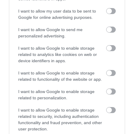
VÉSZJEL
2026-08-03
I want to allow my user data to be sent to
Google for online advertising purposes.
I want to allow Google to send me
personalized advertising.
I want to allow Google to enable storage
related to analytics like cookies on web or
device identifiers in apps.
I want to allow Google to enable storage
related to functionality of the website or app.
A TUDÓSOK 262 ÚJ FAJT
ÖTVEN ÉVIG ROSSZ NÉVEN
I want to allow Google to enable storage
NEVEZTEK MEG, ÉS A FÖLD
LAPULT EGY KARDFOGÚ
related to personalization.
MEGINT FINOMAN JELEZTE:
MACSKA LELETE – AZTÁN
KORAI MÉG MINDENTUDÓNAK
VALAKI VÉGRE RÁNÉZETT
I want to allow Google to enable storage
HINNI MAGUNKAT
RENDESEN
related to security, including authentication
2026-07-30
2026-07-28
functionality and fraud prevention, and other
user protection.