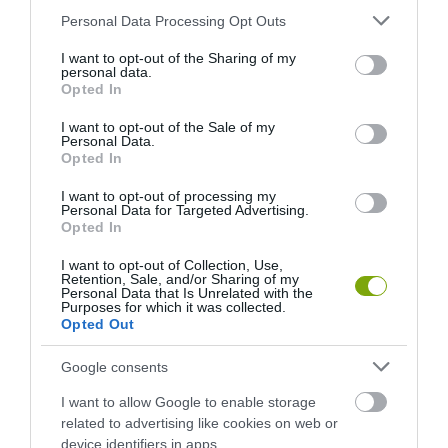
SOKKAL DRÁMAIBB, MINT A
SZÍNES HALAKBÓL ÁLL: MOST
Please note that this website/app uses one or more Google
Personal Data Processing Opt Outs
NYUGODT
500 EDDIG ISMERETLEN
services and may gather and store information including but
EUKALIPTUSZRÁGCSÁLÁS
LAKÓJÁT MUTATTA MEG
not limited to your visit or usage behaviour. You may click to
I want to opt-out of the Sharing of my
SUGALLJA
personal data.
2026-08-06
grant or deny consent to Google and its third-party tags to
Opted In
2026-08-07
use your data for below specified purposes in below Google
consent section.
I want to opt-out of the Sale of my
Personal Data.
Opted In
I want to opt-out of processing my
Personal Data for Targeted Advertising.
Opted In
I want to opt-out of Collection, Use,
Retention, Sale, and/or Sharing of my
Personal Data that Is Unrelated with the
Purposes for which it was collected.
Opted Out
HŐKUPOLA MAGYARORSZÁG
NEM CSAK A RITKASÁGOK
Google consents
FELETT: MI EZ A LÁTHATATLAN
BAJBAN VANNAK: A
FEDŐ, ÉS MI TÖRTÉNIK
HÉTKÖZNAPI MADARAK ÉS
I want to allow Google to enable storage
ALATTA A TERMÉSZETTEL?
PILLANGÓK CSENDES
related to advertising like cookies on web or
ELTŰNÉSE A NAGYOBB
2026-08-03
device identifiers in apps.