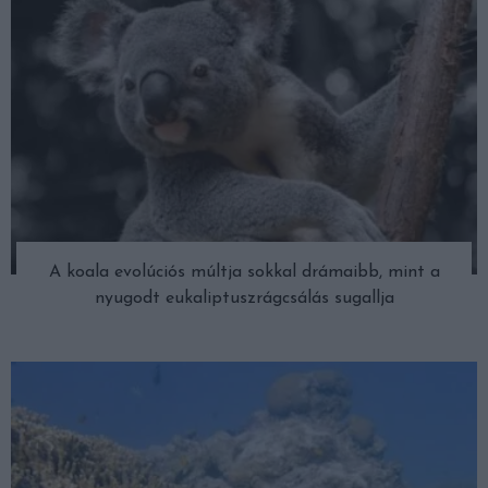
A koala evolúciós múltja sokkal drámaibb, mint a
nyugodt eukaliptuszrágcsálás sugallja