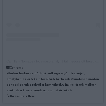
Camille • Nomade (@camasofamily) által megosztott bejegyzés
Contents
Minden berber családnak volt egy saját ’trezorja’,
amelyben az értékeit tárolta.
A berberek számtalan módon
gondoskodtak ezekről a kamrákról.
A fizikai érték mellett
ezeknek a trezoroknak az eszmei értéke is
felbecsülhetetlen.