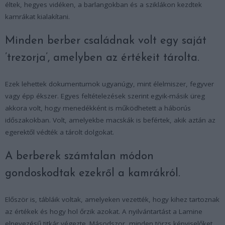
éltek, hegyes vidéken, a barlangokban és a sziklákon kezdtek
kamrákat kialakítani.
Minden berber családnak volt egy saját
’trezorja’, amelyben az értékeit tárolta.
Ezek lehettek dokumentumok ugyanúgy, mint élelmiszer, fegyver
vagy épp ékszer. Egyes feltételezések szerint egyik-másik üreg
akkora volt, hogy menedékként is működhetett a háborús
időszakokban. Volt, amelyekbe macskák is befértek, akik aztán az
egerektől védték a tárolt dolgokat.
A berberek számtalan módon
gondoskodtak ezekről a kamrákról.
Először is, tábláik voltak, amelyeken vezették, hogy kihez tartoznak
az értékek és hogy hol őrzik azokat. A nyilvántartást a Lamine
elnevezésű titkár végezte. Másodszor, minden törzs képviselőket