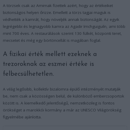
A törzsek csak az Amirnak fizettek azért, hogy az értékeiket
biztonságos helyen őrizze. Emellett a törzs tagjai maguk is
védhették a kamrát, hogy növeljék annak biztonságát. Az egyik
legrégebbi és legnagyobb kamra az Agadir Imchguiguiln, ami több
mint 700 éves. A restaurálások szerint 130 fülkét, központi teret,
mecsetet és még egy börtöncellát is magában foglal.
A fizikai érték mellett ezeknek a
trezoroknak az eszmei értéke is
felbecsülhetetlen.
A világ legősibb, kollektív bizalomra épülő intézményét mutatják
be, nem csak a közösségen belül, de különböző embercsoportok
között is. A kiemelkedő jelentőségű, nemzetközileg is fontos
örökséget a marokkói kormány a már az UNESCO Világörökség
figyelmébe ajánlotta.