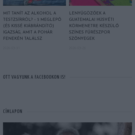
MIT TANÍT AZ ALKOHOL A
LENYŰGÖZŐEK A
TESTZSÍRRÓL? – 5 MEGLEPŐ
GUATEMALAI HÚSVÉTI
(ÉS KISSÉ KIÁBRÁNDÍTÓ)
KÖRMENETRE KÉSZÜLŐ
IGAZSÁG, AMIT A POHÁR
SZÍNES FŰRÉSZPOR
FENEKÉN TALÁLSZ
SZŐNYEGEK
2026-03-31
2026-03-26
OTT VAGYUNK A FACEBOOKON IS!
CÍMLAPON