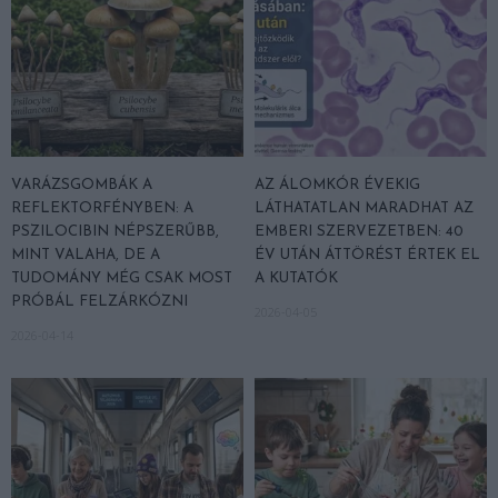
VARÁZSGOMBÁK A
AZ ÁLOMKÓR ÉVEKIG
REFLEKTORFÉNYBEN: A
LÁTHATATLAN MARADHAT AZ
PSZILOCIBIN NÉPSZERŰBB,
EMBERI SZERVEZETBEN: 40
MINT VALAHA, DE A
ÉV UTÁN ÁTTÖRÉST ÉRTEK EL
TUDOMÁNY MÉG CSAK MOST
A KUTATÓK
PRÓBÁL FELZÁRKÓZNI
2026-04-05
2026-04-14