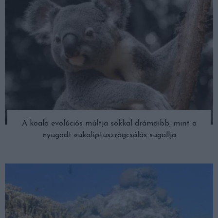
A koala evolúciós múltja sokkal drámaibb, mint a
nyugodt eukaliptuszrágcsálás sugallja