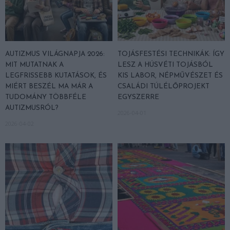
AUTIZMUS VILÁGNAPJA 2026:
TOJÁSFESTÉSI TECHNIKÁK: ÍGY
MIT MUTATNAK A
LESZ A HÚSVÉTI TOJÁSBÓL
LEGFRISSEBB KUTATÁSOK, ÉS
KIS LABOR, NÉPMŰVÉSZET ÉS
MIÉRT BESZÉL MA MÁR A
CSALÁDI TÚLÉLŐPROJEKT
TUDOMÁNY TÖBBFÉLE
EGYSZERRE
AUTIZMUSRÓL?
2026-04-01
2026-04-02