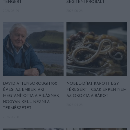
TENGERT
SEGÍTENI PRÓBÁLT
2026-06-29
2026-06-23
DAVID ATTENBOROUGH 100
NOBEL-DÍJAT KAPOTT EGY
ÉVES: AZ EMBER, AKI
FÉREGÉRT – CSAK ÉPPEN NEM
MEGTANÍTOTTA A VILÁGNAK,
AZ OKOZTA A RÁKOT
HOGYAN KELL NÉZNI A
2026-04-23
TERMÉSZETET
2026-05-08