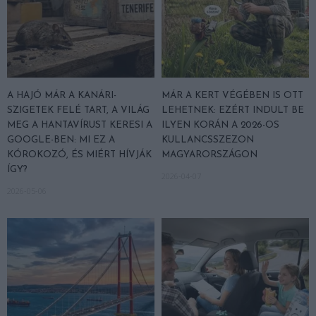
A HAJÓ MÁR A KANÁRI-
MÁR A KERT VÉGÉBEN IS OTT
SZIGETEK FELÉ TART, A VILÁG
LEHETNEK: EZÉRT INDULT BE
MEG A HANTAVÍRUST KERESI A
ILYEN KORÁN A 2026-OS
GOOGLE-BEN: MI EZ A
KULLANCSSZEZON
KÓROKOZÓ, ÉS MIÉRT HÍVJÁK
MAGYARORSZÁGON
ÍGY?
2026-04-07
2026-05-06