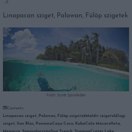
…)!
Linapacan sziget, Palawan, Fülöp szigetek
Fotó: Scott Sporleder
Contents
Linapacan sziget, Palawan, Fülöp szigetek
Maldív szigetek
Dogi
sziget, San Blas, Panama
Cayo Coco, Kuba
Cala Macarelleta,
Menorca, Spanyolország
Sua Trench, Szamoa
Crater Lake