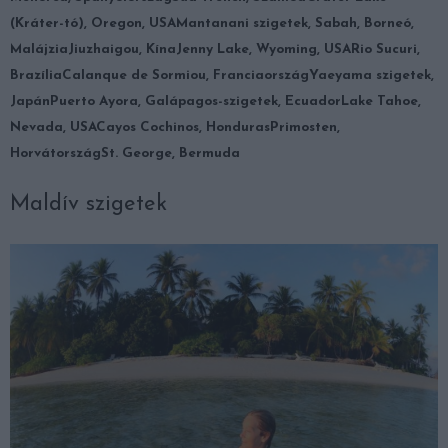
(Kráter-tó), Oregon, USA
Mantanani szigetek, Sabah, Borneó,
Malájzia
Jiuzhaigou, Kína
Jenny Lake, Wyoming, USA
Rio Sucuri,
Brazília
Calanque de Sormiou, Franciaország
Yaeyama szigetek,
Japán
Puerto Ayora, Galápagos-szigetek, Ecuador
Lake Tahoe,
Nevada, USA
Cayos Cochinos, Honduras
Primosten,
Horvátország
St. George, Bermuda
Maldív szigetek