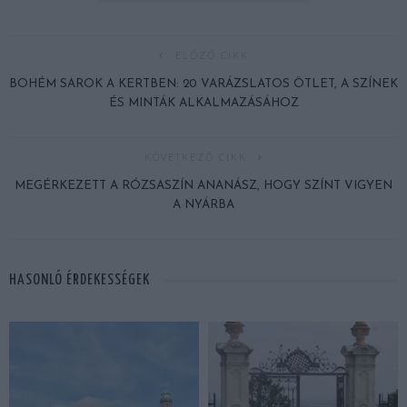
ELŐZŐ CIKK
BOHÉM SAROK A KERTBEN: 20 VARÁZSLATOS ÖTLET, A SZÍNEK
ÉS MINTÁK ALKALMAZÁSÁHOZ
KÖVETKEZŐ CIKK
MEGÉRKEZETT A RÓZSASZÍN ANANÁSZ, HOGY SZÍNT VIGYEN
A NYÁRBA
HASONLÓ ÉRDEKESSÉGEK