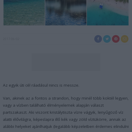
2017-06-02
Az egyik úti cél ráadásul nincs is messze.
Van, akinek az a fontos a strandon, hogy minél több koktél legyen,
vagy a vízben található élményelemek alapján választ
partszakaszt. Aki viszont kristálytiszta vízre vágyik, lenyűgöző víz
alatti élővilágra, képeslapra illő kék vagy zöld víztükörre, annak az
alábbi helyeket ajánlhatjuk (legalább képzeletben érdemes elindulni