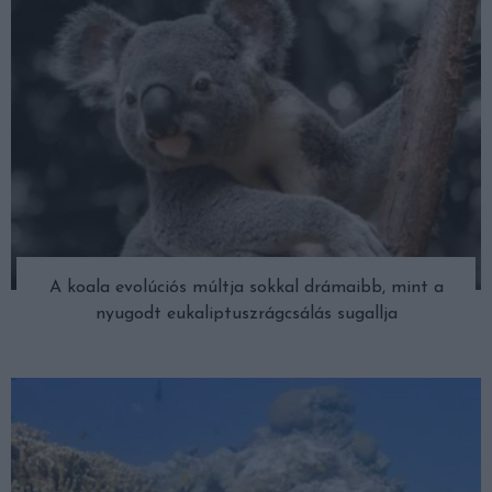
A koala evolúciós múltja sokkal drámaibb, mint a
nyugodt eukaliptuszrágcsálás sugallja