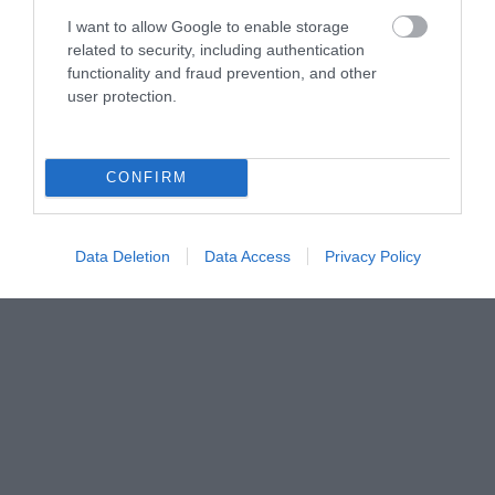
I want to allow Google to enable storage
related to security, including authentication
functionality and fraud prevention, and other
user protection.
CONFIRM
Fotó: JoshuaDavisPhotography
Forrás:
Matador network
Data Deletion
Data Access
Privacy Policy