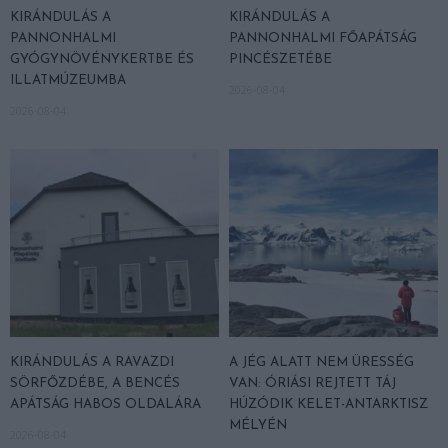
KIRÁNDULÁS A
KIRÁNDULÁS A
PANNONHALMI
PANNONHALMI FŐAPÁTSÁG
GYÓGYNÖVÉNYKERTBE ÉS
PINCÉSZETÉBE
ILLATMÚZEUMBA
2026-08-04
2026-08-04
KIRÁNDULÁS A RAVAZDI
A JÉG ALATT NEM ÜRESSÉG
SÖRFŐZDÉBE, A BENCÉS
VAN: ÓRIÁSI REJTETT TÁJ
APÁTSÁG HABOS OLDALÁRA
HÚZÓDIK KELET-ANTARKTISZ
MÉLYÉN
2026-08-04