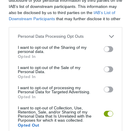
disclosure of your personal information by third parties on the
IAB’s list of downstream participants. This information may
also be disclosed by us to third parties on the
IAB’s List of
Downstream Participants
that may further disclose it to other
third parties.
Fotó: Geoff Stearns
Please note that this website/app uses one or more Google
Personal Data Processing Opt Outs
Cayos Cochinos, Honduras
services and may gather and store information including but
not limited to your visit or usage behaviour. You may click to
I want to opt-out of the Sharing of my
personal data.
grant or deny consent to Google and its third-party tags to
Opted In
use your data for below specified purposes in below Google
consent section.
I want to opt-out of the Sale of my
Personal Data.
Opted In
I want to opt-out of processing my
Personal Data for Targeted Advertising.
Opted In
I want to opt-out of Collection, Use,
Retention, Sale, and/or Sharing of my
Personal Data that Is Unrelated with the
Fotó: Scott Sporleder
Purposes for which it was collected.
Opted Out