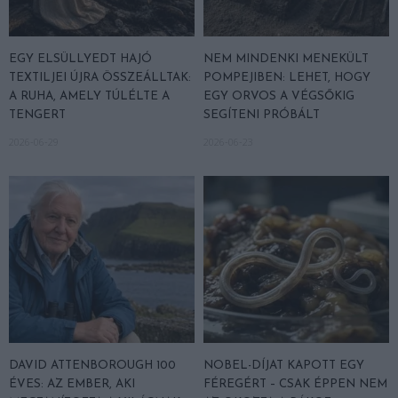
EGY ELSÜLLYEDT HAJÓ
NEM MINDENKI MENEKÜLT
TEXTILJEI ÚJRA ÖSSZEÁLLTAK:
POMPEJIBEN: LEHET, HOGY
A RUHA, AMELY TÚLÉLTE A
EGY ORVOS A VÉGSŐKIG
TENGERT
SEGÍTENI PRÓBÁLT
2026-06-29
2026-06-23
DAVID ATTENBOROUGH 100
NOBEL-DÍJAT KAPOTT EGY
ÉVES: AZ EMBER, AKI
FÉREGÉRT – CSAK ÉPPEN NEM