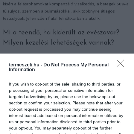
kíséri a falásrohamokat kompenzáló viselkedés, a betegek 50%-a
túlsúlyos, szemben a bulimiásokkal, akik többnyire átlagos
testsúlyúak. Jellemzően fiatal felnőttkorban alakul ki.
Mi a teendő, ha kiderült az evészavar?
Milyen kezelési lehetőségek vannak?
Amennyiben fény derül az evészavarra, az első lépés a szervi
termeszeti.hu -
Do Not Process My Personal
okok, testi betegségek kizárása. A kóros fogyások hátterében
Information
számba jövő betegségeket ki kell zárni. A fogyás önmagában is
súlyos testi következményekkel jár, anyagcserezavarokkal,
If you wish to opt-out of the sale, sharing to third parties, or
hormonzavarokkal, a vérképző rendszer károsodásaival stb.
processing of your personal or sensitive information for
targeted advertising by us, please use the below opt-out
A többdimenziós terápiás szemlélet figyelembe veszi a
section to confirm your selection. Please note that after your
szomatikus, a pszichológiai és táplálási szempontokat a kezelés
opt-out request is processed you may continue seeing
során. A háziorvos feladata a diagnózis megállapítása, a
interest-based ads based on personal information utilized by
szomatikus vizsgálatok elindítása (pl. labor, EKG), a sürgősségi
us or personal information disclosed to third parties prior to
your opt-out. You may separately opt-out of the further
állapot felismerése és a szakellátás kezdeményezése.