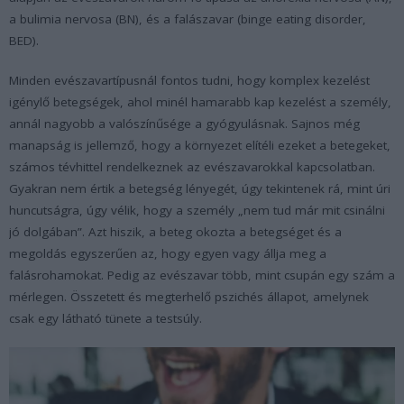
a bulimia nervosa (BN), és a falászavar (binge eating disorder,
BED).
Minden evészavartípusnál fontos tudni, hogy komplex kezelést
igénylő betegségek, ahol minél hamarabb kap kezelést a személy,
annál nagyobb a valószínűsége a gyógyulásnak. Sajnos még
manapság is jellemző, hogy a környezet elítéli ezeket a betegeket,
számos tévhittel rendelkeznek az evészavarokkal kapcsolatban.
Gyakran nem értik a betegség lényegét, úgy tekintenek rá, mint úri
huncutságra, úgy vélik, hogy a személy „nem tud már mit csinálni
jó dolgában”. Azt hiszik, a beteg okozta a betegséget és a
megoldás egyszerűen az, hogy egyen vagy állja meg a
falásrohamokat. Pedig az evészavar több, mint csupán egy szám a
mérlegen. Összetett és megterhelő pszichés állapot, amelynek
csak egy látható tünete a testsúly.