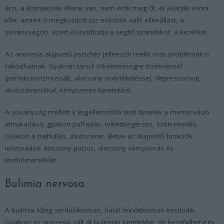
érzi, a környezete ellene van, nem értik meg őt, el akarják venni
tőle, amiért ő megküzdött (az evésnek való ellenállást, a
soványságot), ezért elutasíthatja a segítő szándékot, a kezelést.
Az anorexia alapvető pszichés jellemzői mellé más problémák is
rakódhatnak. Gyakran társul tökéletességre törekvéssel
(perfekcionizmussal), alacsony önértékeléssel, depresszióval,
alvászavarokkal, kényszeres tünetekkel.
A soványság mellett a legjellemzőbb testi tünetek a menstruáció
elmaradása, gyakori puffadás, telítettségérzés, székrekedés.
Gyakori a hajhullás, alvászavar, illetve az alapvető funkciók
lelassulása: alacsony pulzus, alacsony vérnyomás és
testhőmérséklet.
Bulimia nervosa
A bulimia főleg serdülőkorban, fiatal felnőttkorban kezdődik.
Gyakran az anorexia vált át bulimiás tünetekbe, de kezdődhet egy