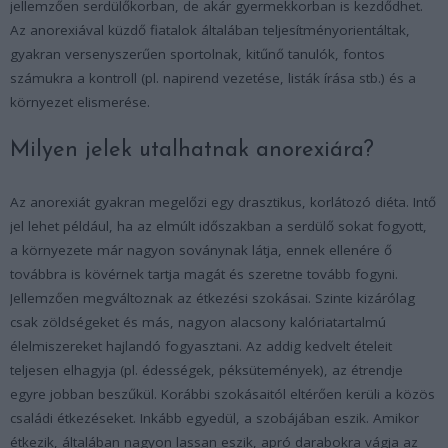
jellemzően serdülőkorban, de akár gyermekkorban is kezdődhet.
Az anorexiával küzdő fiatalok általában teljesítményorientáltak,
gyakran versenyszerűen sportolnak, kitűnő tanulók, fontos
számukra a kontroll (pl. napirend vezetése, listák írása stb.) és a
környezet elismerése.
Milyen jelek utalhatnak anorexiára?
Az anorexiát gyakran megelőzi egy drasztikus, korlátozó diéta. Intő
jel lehet például, ha az elmúlt időszakban a serdülő sokat fogyott,
a környezete már nagyon soványnak látja, ennek ellenére ő
továbbra is kövérnek tartja magát és szeretne tovább fogyni.
Jellemzően megváltoznak az étkezési szokásai. Szinte kizárólag
csak zöldségeket és más, nagyon alacsony kalóriatartalmú
élelmiszereket hajlandó fogyasztani. Az addig kedvelt ételeit
teljesen elhagyja (pl. édességek, péksütemények), az étrendje
egyre jobban beszűkül. Korábbi szokásaitól eltérően kerüli a közös
családi étkezéseket. Inkább egyedül, a szobájában eszik. Amikor
étkezik, általában nagyon lassan eszik, apró darabokra vágja az