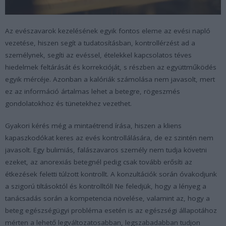
Az evészavarok kezelésének egyik fontos eleme az evési napló
vezetése, hiszen segít a tudatosításban, kontrollérzést ad a
személynek, segíti az evéssel, ételekkel kapcsolatos téves
hiedelmek feltárását és korrekcióját, s részben az együttműködés
egyik mércéje. Azonban a kalóriák számolása nem javasolt, mert
ez az információ ártalmas lehet a betegre, rögeszmés
gondolatokhoz és tünetekhez vezethet.
Gyakori kérés még a mintaétrend írása, hiszen a kliens
kapaszkodókat keres az evés kontrollálására, de ez szintén nem
javasolt. Egy bulimiás, falászavaros személy nem tudja követni
ezeket, az anorexiás betegnél pedig csak tovább erősíti az
étkezések feletti túlzott kontrollt. A konzultációk során óvakodjunk
a szigorú tiltásoktól és kontrolltól! Ne feledjük, hogy a lényeg a
tanácsadás során a kompetencia növelése, valamint az, hogy a
beteg egészségügyi probléma esetén is az egészségi állapotához
mérten a lehető legváltozatosabban, legszabadabban tudjon