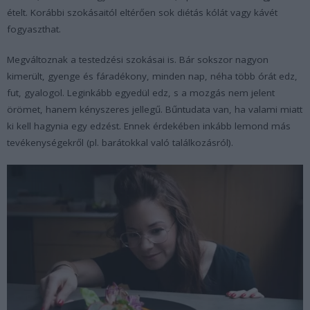
ételt. Korábbi szokásaitól eltérően sok diétás kólát vagy kávét
fogyaszthat.
Megváltoznak a testedzési szokásai is. Bár sokszor nagyon
kimerült, gyenge és fáradékony, minden nap, néha több órát edz,
fut, gyalogol. Leginkább egyedül edz, s a mozgás nem jelent
örömet, hanem kényszeres jellegű. Bűntudata van, ha valami miatt
ki kell hagynia egy edzést. Ennek érdekében inkább lemond más
tevékenységekről (pl. barátokkal való találkozásról).