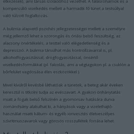
étkezések), ami társas izolációhoz vezethet. A falásrohamok és a
kompenzáló viselkedés mellett a harmadik fő tünet a testsúllyal
való túlzott foglalkozás.
A bulimia alapvető pszichés jellegzetességei mellett a személyre
még jellemző lehet a szorongás és óriási belső feszültség, az
alacsony önértékelés, a testtel való elégedetlenség és a
depresszió. A bulimia társulhat más kontrollzavarral is, pl.
alkoholfogyasztással, drogfogyasztással, önsértő
viselkedésformákkal (pl. falcolás, ami a végtagokon pl. a csuklón a
bőrfelület vagdosása éles eszközökkel ).
Mivel kívülről kevésbé láthatóak a tünetek, a beteg akár éveken
keresztül is titkolni tudja az evészavart. A gyakori önhánytatás
miatt a fogak belső felszínén a gyomorsav hatására durva
zománchiány alakulhat ki, a hányások vagy a vizelethajtó-
használat miatti kálium- és egyéb ionvesztés életveszélyes
szívritmuszavarok vagy görcsös rosszullétek forrása lehet.