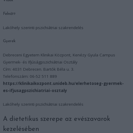
Vidék
Felnőtt
Lakóhely szerinti pszichiátriai szakrendelés
Gyerek
Debreceni Egyetem Klinikai Központ, Kenézy Gyula Campus
Gyermek- és Ifjúságpszichiátriai Osztály
Cím: 4031 Debrecen. Bartók Béla u. 3.
Telefonszám: 06-52 511 889
https://klinikaikozpont.unideb.hu/elerhetoseg-gyermek-
es-ifjusagpszichiatriai-osztaly
Lakóhely szerinti pszichiátriai szakrendelés
A dietetikus szerepe az evészavarok
kezelésében