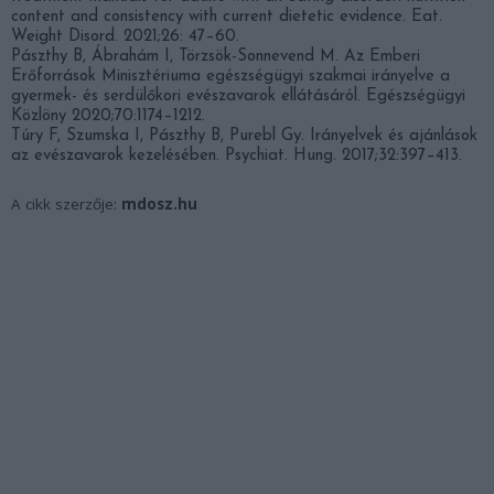
content and consistency with current dietetic evidence. Eat.
Weight Disord. 2021;26: 47–60.
Pászthy B, Ábrahám I, Törzsök-Sonnevend M. Az Emberi
Erőforrások Minisztériuma egészségügyi szakmai irányelve a
gyermek- és serdülőkori evészavarok ellátásáról. Egészségügyi
Közlöny 2020;70:1174–1212.
Túry F, Szumska I, Pászthy B, Purebl Gy. Irányelvek és ajánlások
az evészavarok kezelésében. Psychiat. Hung. 2017;32:397–413.
A cikk szerzője:
mdosz.hu