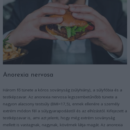
Anorexia nervosa
Három fő tünete a kóros soványság (súlyhiány), a súlyfóbia és a
testképzavar. Az anorexia nervosa legszembetűnőbb tünete a
nagyon alacsony testsúly (BMI<17,5), ennek ellenére a személy
extrém módon fél a súlygyarapodástól és az elhízástól. Kifejezett a
testképzavar is, ami azt jelenti, hogy még extrém soványság
mellett is vastagnak, nagynak, kövérnek látja magát. Az anorexia