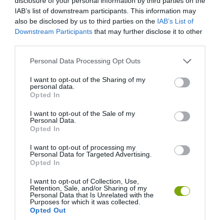
disclosure of your personal information by third parties on the
IAB’s list of downstream participants. This information may
Az evészavarok kezelésének alapeleme a pszichoterápia.
also be disclosed by us to third parties on the
IAB’s List of
Mindenképpen az evészavarok kezelésében jártas pszichológust,
Downstream Participants
that may further disclose it to other
klinikai szakpszichológust, pszichiátert kell felkeresni. A
third parties.
legfontosabb módszerek a családterápia és a kognitív-
Please note that this website/app uses one or more Google
viselkedésterápiák. Gyerekek, serdülők esetében a családterápia az
Personal Data Processing Opt Outs
services and may gather and store information including but
elsődlegesen választandó módszer. Szükség esetén a terápia
not limited to your visit or usage behaviour. You may click to
I want to opt-out of the Sharing of my
kiegészülhet gyógyszeres kezeléssel, főként társuló zavar (pl.
personal data.
grant or deny consent to Google and its third-party tags to
Opted In
depresszió) esetében, de a gyógyszeres kezelés sohasem lehet
use your data for below specified purposes in below Google
önmagában, csupán a pszichoterápia kiegészítéseként. Súlyosabb
consent section.
I want to opt-out of the Sale of my
esetben (pl. nagyon alacsony testsúly) kórházi kezelés szükséges,
Personal Data.
Opted In
de azt lehet mondani, az evészavarok 90%-a ambulánsan
kezelhető.
I want to opt-out of processing my
Personal Data for Targeted Advertising.
Opted In
A hazánkban elérhető ingyenes pszichoterápiás lehetőségekről az
alábbi listából tájékozódhat. Az ellátás minden esetben beutaló
I want to opt-out of Collection, Use,
köteles, melyet háziorvosától kérhet.
Retention, Sale, and/or Sharing of my
Personal Data that Is Unrelated with the
Purposes for which it was collected.
Opted Out
Budapest