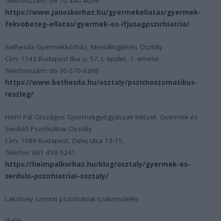
Telefonszám: 06 70 440 4039
https://www.janoskorhaz.hu/gyermekellatas/gyermek-
fekvobeteg-ellatas/gyermek-es-ifjusagpszichiatria/
Bethesda Gyermekkórház, Mentálhigiénés Osztály
Cím: 1143 Budapest Ilka u. 57. L épület, 1. emelet
Telefonszám: 06-30-570-6398
https://www.bethesda.hu/osztaly/pszichoszomatikus-
reszleg/
Heim Pál Országos Gyermekgyógyászati Intézet, Gyermek és
Serdülő Pszichiátriai Osztály
Cím: 1089 Budapest, Delej utca 13-15.
Telefon: 061 459 9241
https://heimpalkorhaz.hu/blog/osztaly/gyermek-es-
serdulo-pszichiatriai-osztaly/
Lakóhely szerinti pszichiátriai szakrendelés