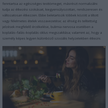
fenntartsa az egészséges testtömeget, másrészt normalizálni
tudja az étkezési szokásait, kiegyensúlyozottan, rendszeresen és
változatosan étkezzen. Ebbe beletartozik többek között a tiltott
vagy félelmetes ételek visszavezetése; az éhség és telítettség
jelzések megfelelő érzékelése, bulimia nervosa esetében a
koplalás–falás–koplalás ciklus megszakítása; valamint az, hogy a
személy képes legyen különböző szociális helyzetekben étkezni.