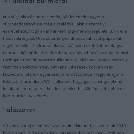
Mi utalhat bulimiára?
Itt a súlyváltozás nem jelentős, bár lehetnek nagyobb
súlyingadozások. Ha még a családdal lakik a személy,
észrevehetik, hogy alkalmanként nagy mennyiségű étel tűnik el a
hűtőszekrényből. Üres süteményes dobozokat, csokipapírokat,
egyéb ételeket, ételmaradékokat találnak a szobájában. Hányás
nyomai találhatók a fürdőszobában, vagy a hányás szaga érződik.
Hashajtók üres dobozaira bukkannak a lakásban, vagy a személy
feltűnően sokszor megy patikába. Étkezések közben vagy
közvetlenül utánuk egyenesen a fürdőszobába megy, és éjjel is
többször használja a WC-t. Jellemző, hogy gyakran ingerlékeny,
indulatos, nem tud mit kezdeni a belső feszültségeivel, nehezen
kommunikálja az érzéseit.
Falászavar
A falászavar új keletű evészavarnak tekinthető, hiszen csak 2013-
ban lett önálló diagnosztikus kategória (bár már jóval korábban