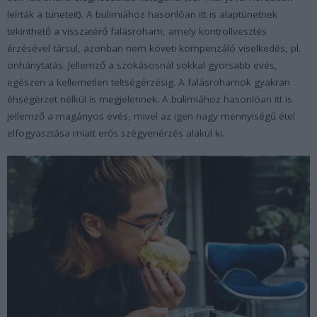
leírták a tüneteit). A bulimiához hasonlóan itt is alaptünetnek
tekinthető a visszatérő falásroham, amely kontrollvesztés
érzésével társul, azonban nem követi kompenzáló viselkedés, pl.
önhánytatás. Jellemző a szokásosnál sokkal gyorsabb evés,
egészen a kellemetlen teltségérzésig. A falásrohamok gyakran
éhségérzet nélkül is megjelennek. A bulimiához hasonlóan itt is
jellemző a magányos evés, mivel az igen nagy mennyiségű étel
elfogyasztása miatt erős szégyenérzés alakul ki.