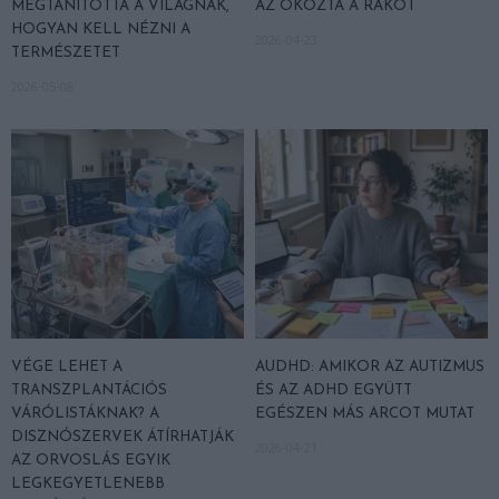
MEGTANÍTOTTA A VILÁGNAK,
AZ OKOZTA A RÁKOT
HOGYAN KELL NÉZNI A
2026-04-23
TERMÉSZETET
2026-05-08
VÉGE LEHET A
AUDHD: AMIKOR AZ AUTIZMUS
TRANSZPLANTÁCIÓS
ÉS AZ ADHD EGYÜTT
VÁRÓLISTÁKNAK? A
EGÉSZEN MÁS ARCOT MUTAT
DISZNÓSZERVEK ÁTÍRHATJÁK
2026-04-21
AZ ORVOSLÁS EGYIK
LEGKEGYETLENEBB