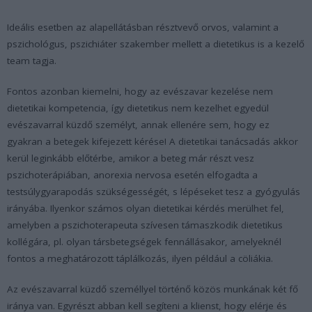
Ideális esetben az alapellátásban résztvevő orvos, valamint a
pszichológus, pszichiáter szakember mellett a dietetikus is a kezelő
team tagja.
Fontos azonban kiemelni, hogy az evészavar kezelése nem
dietetikai kompetencia, így dietetikus nem kezelhet egyedül
evészavarral küzdő személyt, annak ellenére sem, hogy ez
gyakran a betegek kifejezett kérése! A dietetikai tanácsadás akkor
kerül leginkább előtérbe, amikor a beteg már részt vesz
pszichoterápiában, anorexia nervosa esetén elfogadta a
testsúlygyarapodás szükségességét, s lépéseket tesz a gyógyulás
irányába. Ilyenkor számos olyan dietetikai kérdés merülhet fel,
amelyben a pszichoterapeuta szívesen támaszkodik dietetikus
kollégára, pl. olyan társbetegségek fennállásakor, amelyeknél
fontos a meghatározott táplálkozás, ilyen például a cöliákia.
Az evészavarral küzdő személlyel történő közös munkának két fő
iránya van. Egyrészt abban kell segíteni a klienst, hogy elérje és