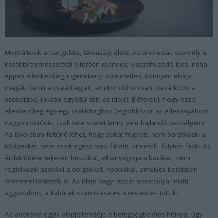
Megváltozik a hangulata, társasági élete. Az anorexiás személy a
korábbi természetétől eltérően csendes, visszahúzódó lesz, néha
éppen ellenkezőleg ingerlékeny, türelmetlen, könnyen elsírja
magát. Kerüli a családtagjait, amikor otthon van, bezárkózik a
szobájába, inkább egyedül tölti az idejét. Előfordul, hogy ezzel
ellenkezőleg egy-egy családtaghoz (legtöbbször az édesanyához)
nagyon kötődik, csak vele szeret lenni, vele hajlandó beszélgetni.
Az iskolában feltűnő lehet, hogy sokat fogyott, nem barátkozik a
többiekkel, nem eszik egész nap, fáradt, kimerült, folyton fázik. Az
érdeklődése teljesen beszűkül, elhanyagolja a barátait, nem
foglalkozik azokkal a dolgokkal, hobbikkal, amelyek korábban
örömmel töltötték el. Az ideje nagy részét a testsúlya miatti
aggodalom, a kalóriák számolása és a testedzés tölti ki.
Az anorexia egyik alapjellemzője a betegségbelátás hiánya, úgy