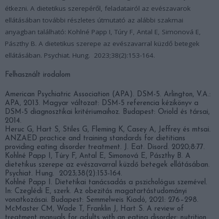
étkezni. A dietetikus szerepéről, feladatairól az evészavarok
ellátásában további részletes útmutató az alábbi szakmai
anyagban található: Kohlné Papp I, Túry F, Antal E, Simonová E,
Pászthy B. A dietetikus szerepe az evészavarral küzdő betegek
ellátásában. Psychiat. Hung. 2023;38(2):153-164.
Felhasznált irodalom
American Psychiatric Association (APA). DSM-5. Arlington, V.A.:
APA, 2013. Magyar változat: DSM-5 referencia kézikönyv a
DSM-5 diagnosztikai kritériumaihoz. Budapest: Oriold és társai,
2014.
Heruc G, Hart S, Stiles G, Fleming K, Casey A, Jeffrey és mtsai.
ANZAED practice and training standards for dietitians
providing eating disorder treatment. J. Eat. Disord. 2020;8:77.
Kohlné Papp I, Túry F, Antal E, Simonová E, Pászthy B. A
dietetikus szerepe az evészavarral küzdő betegek ellátásában.
Psychiat. Hung. 2023;38(2):153-164.
Kohlné Papp I. Dietetikai tanácsadás a pszichológus szemével.
In: Czeglédi E, szerk. Az obezitás magatartástudományi
vonatkozásai. Budapest: Semmelweis Kiadó, 2021: 276–298.
McMaster CM, Wade T, Franklin J, Hart S. A review of
treatment manuals for adults with an eating disorder: nutrition