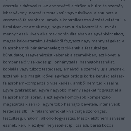
drasztikus diétával is. Az anorexiától eltérően a bulimiás személy
lehet vékony, normális testalkatú vagy túlsúlyos. Alaptünete a
visszatérő falásroham, amely a kontrollvesztés érzésével társul. A
fiatal ilyenkor azt éli meg, hogy nem tudja kontrollálni, mit és
mennyit eszik. Ilyen alkalmak során általában az egyébként tiltott,
magas kalóriatartalmú ételekből fogyaszt nagy mennyiségeket. A
falásrohamok bár átmenetileg csökkentik a feszültséget,
bűntudatot, szégyenérzést keltenek a személyben, ezt követi a
kompenzáló viselkedés (pl. önhánytatás, hashajtóhasználat,
koplalás vagy túlzott testedzés), amelytől a személy újra üresnek,
tisztának érzi magát. Idővel egyfajta ördögi körbe kerül (diétázás-
falásroham-kompenzáló viselkedés), amiből nem tud kiszállni.
Egyre gyakrabban, egyre nagyobb mennyiségeket fogyaszt el a
falásrohamok során, s ezt egyre komolyabb kompenzáló
magatartás kíséri (pl. egyre több hashajtó bevétele, intenzívebb
testedzés stb.). A falásrohamokat kiválthatja szorongás,
feszültség, unalom, alkoholfogyasztás. Mások előtt nem szívesen
esznek, kerülik ez ilyen helyzeteket (pl. családi, baráti közös