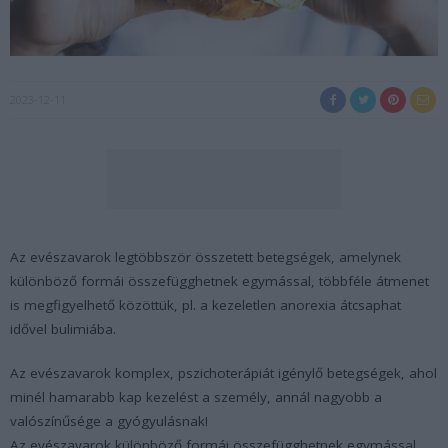
2023-12-11
Az evészavarok legtöbbször összetett betegségek, amelynek
különböző formái összefügghetnek egymással, többféle átmenet
is megfigyelhető közöttük, pl. a kezeletlen anorexia átcsaphat
idővel bulimiába.
Az evészavarok komplex, pszichoterápiát igénylő betegségek, ahol
minél hamarabb kap kezelést a személy, annál nagyobb a
valószínűsége a gyógyulásnak!
Az evészavarok különböző formái összefügghetnek egymással,