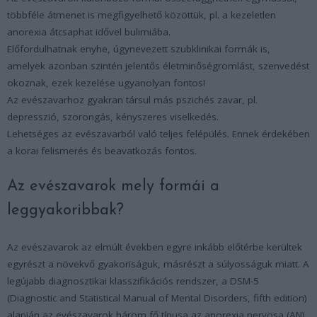
többféle átmenet is megfigyelhető közöttük, pl. a kezeletlen
anorexia átcsaphat idővel bulimiába.
Előfordulhatnak enyhe, úgynevezett szubklinikai formák is,
amelyek azonban szintén jelentős életminőségromlást, szenvedést
okoznak, ezek kezelése ugyanolyan fontos!
Az evészavarhoz gyakran társul más pszichés zavar, pl.
depresszió, szorongás, kényszeres viselkedés.
Lehetséges az evészavarból való teljes felépülés. Ennek érdekében
a korai felismerés és beavatkozás fontos.
Az evészavarok mely formái a
leggyakoribbak?
Az evészavarok az elmúlt években egyre inkább előtérbe kerültek
egyrészt a növekvő gyakoriságuk, másrészt a súlyosságuk miatt. A
legújabb diagnosztikai klasszifikációs rendszer, a DSM-5
(Diagnostic and Statistical Manual of Mental Disorders, fifth edition)
alapján az evészavarok három fő típusa az anorexia nervosa (AN),