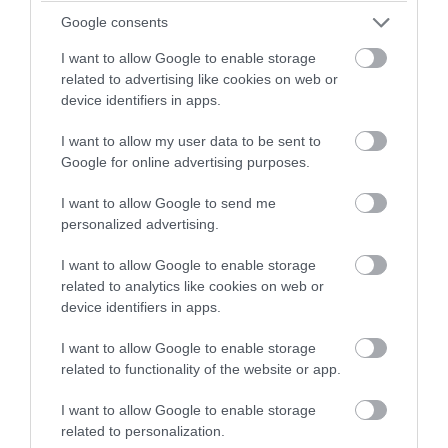
Google consents
Felnőtt
I want to allow Google to enable storage
Semmelweis Egyetem, Magatartástudományi Intézet,
related to advertising like cookies on web or
Pszichoszomatikus Szakrendelő
device identifiers in apps.
Cím: 1089 Budapest, Nagyvárad tér 4. fsz. 15-18.
I want to allow my user data to be sent to
Telefonszám: 06-1-210 2930/56565 mellék
Google for online advertising purposes.
https://semmelweis.hu/magtud/gyogyitas/szakrendelo/
I want to allow Google to send me
Semmelweis Egyetem, Klinikai Pszichológia Tanszék
personalized advertising.
Cím: 1091 Budapest, Üllői út 25. I. emelet
Ambulancia: 06-1-459 1493, 06-1-459 1500/62369
I want to allow Google to enable storage
http://semmelweis.hu/klinikai-pszichologia/
related to analytics like cookies on web or
device identifiers in apps.
Semmelweis Egyetem, Pszichiátriai és Pszichoterápiás Klinika
I want to allow Google to enable storage
Cím: 1083 Budapest, Balassa u. 6.
related to functionality of the website or app.
Telefonszám: 06-1-210-0330/51243 mellék
http://semmelweis.hu/pszichiatria/
I want to allow Google to enable storage
related to personalization.