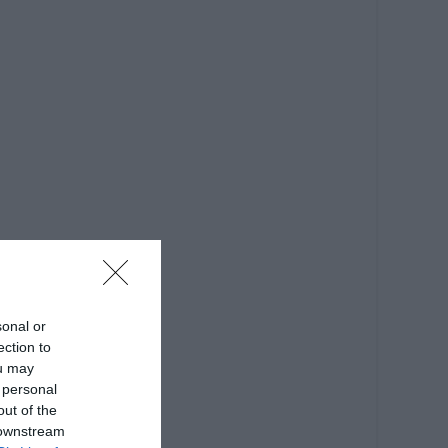
sonal or
ection to
ou may
 personal
out of the
 downstream