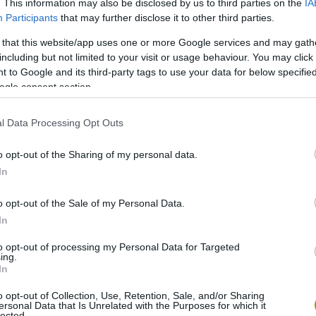
. This information may also be disclosed by us to third parties on the
IA
Participants
that may further disclose it to other third parties.
 that this website/app uses one or more Google services and may gath
including but not limited to your visit or usage behaviour. You may click 
 to Google and its third-party tags to use your data for below specifi
ogle consent section.
l Data Processing Opt Outs
o opt-out of the Sharing of my personal data.
In
o opt-out of the Sale of my Personal Data.
In
to opt-out of processing my Personal Data for Targeted
ing.
In
o opt-out of Collection, Use, Retention, Sale, and/or Sharing
ersonal Data that Is Unrelated with the Purposes for which it
lected.