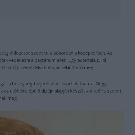
geteg áldozatot szedett, elsősorban a középkorban. Az
ak védekezni a baktérium ellen. Egy autentikus, jól
t Orvostörténeti Múzeumban tekinthető meg.
agát a betegség terjedésével kapcsolatban: a ’Négy
k az utóbbira épülő dizájn alapján készült – a teória szerint
dnek meg.