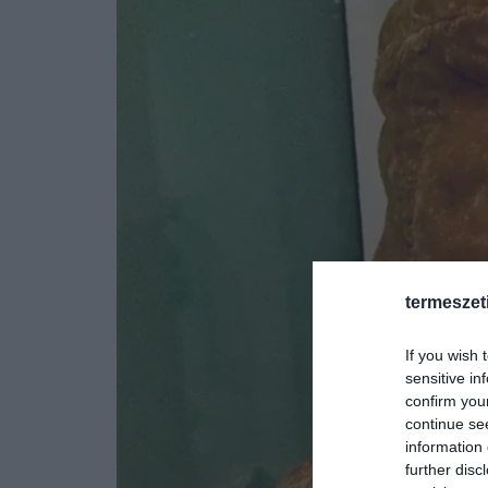
termeszet
If you wish 
sensitive in
confirm you
continue se
information 
further disc