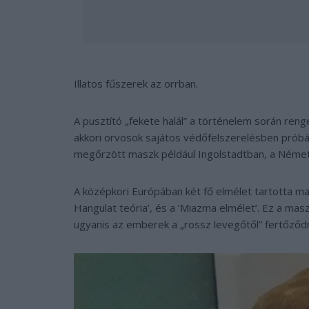
Illatos fűszerek az orrban.
A pusztító „fekete halál” a történelem során ren
akkori orvosok sajátos védőfelszerelésben próbált
megőrzött maszk például Ingolstadtban, a Néme
A középkori Európában két fő elmélet tartotta m
Hangulat teória’, és a ’Miazma elmélet’. Ez a masz
ugyanis az emberek a „rossz levegőtől” fertőző