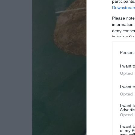
participants
Downstream 
Please note
information 
deny consent
in below Go
Persona
I want t
Opted 
I want t
Opted 
I want 
Advertis
Opted 
I want t
of my P
was col