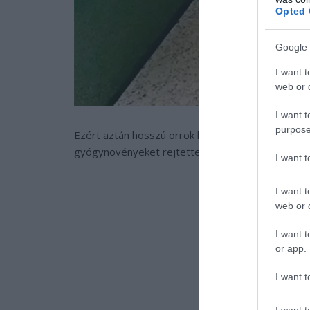
Opted 
Google 
I want t
web or d
I want t
purpose
Ezért aztán hosszú orrok kerültek a viselőre, az 
gyógynövényeket rejtettek, amit aztán meggyújtot
I want 
I want t
web or d
I want t
or app.
I want t
I want t