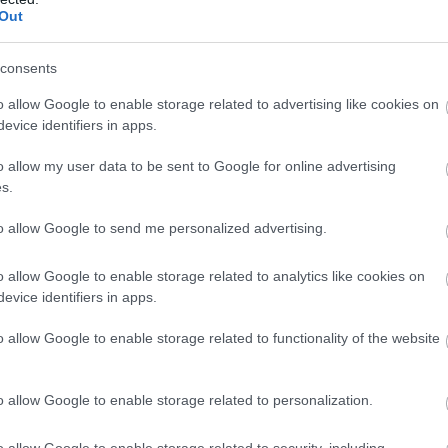
Out
consents
o allow Google to enable storage related to advertising like cookies on
evice identifiers in apps.
o allow my user data to be sent to Google for online advertising
s.
ormányba pedig kellemes illatú fűszereket,
tak, így tisztítva meg a rossz levegőt.
to allow Google to send me personalized advertising.
o allow Google to enable storage related to analytics like cookies on
evice identifiers in apps.
o allow Google to enable storage related to functionality of the website
o allow Google to enable storage related to personalization.
o allow Google to enable storage related to security, including