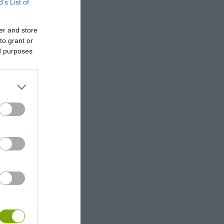
B’s List of
er and store
to grant or
ed purposes