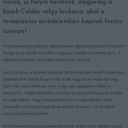
nőnek, új helyre kerülnek, mégpedig a
közeli Calder völgy lankáira, ahol a
természetes árvédelemben kapnak fontos
szerepet.
A Yorkshire-ban található településeket, Mytholmroyd-ot és Hebden
Bridge-et az elmúlt 15 évben négyszer öntötte el komoly árvíz, a
legutolsó közülük 150 millió fontnyi kárt okozott.
Sara Tomkins, a Rooted alapítója 2020 tavaszán fenyőfa ültetvényt
telepített 400 induló fával. Azóta ezek nagy része mára túl nagy
fává nőtt, nem alkalmas arra, hogy egy nappaliban töltse a
karácsony. A lejtős területen azonban új szerepet kapva él tovább
és segít abban, hogy megakadályozza a völgy feljebb fekvő
részeiről a víz hömpölygését az alsóbb részekre, az ott fekvő
városokat veszélyeztetve.
Ami fenntarthatósági projektként indult, mára üzleti vállalkozássá