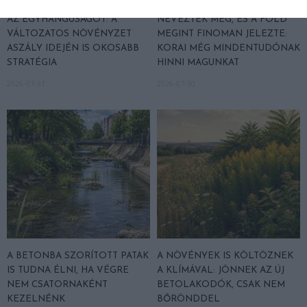
A TERMÉSZET NEM SZERETI
A TUDÓSOK 262 ÚJ FAJT
AZ EGYHANGÚSÁGOT: A
NEVEZTEK MEG, ÉS A FÖLD
VÁLTOZATOS NÖVÉNYZET
MEGINT FINOMAN JELEZTE:
ASZÁLY IDEJÉN IS OKOSABB
KORAI MÉG MINDENTUDÓNAK
STRATÉGIA
HINNI MAGUNKAT
2026-07-31
2026-07-30
A BETONBA SZORÍTOTT PATAK
A NÖVÉNYEK IS KÖLTÖZNEK
IS TUDNA ÉLNI, HA VÉGRE
A KLÍMÁVAL: JÖNNEK AZ ÚJ
NEM CSATORNAKÉNT
BETOLAKODÓK, CSAK NEM
KEZELNÉNK
BŐRÖNDDEL