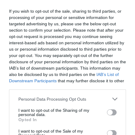
If you wish to opt-out of the sale, sharing to third parties, or
processing of your personal or sensitive information for
targeted advertising by us, please use the below opt-out
section to confirm your selection. Please note that after your
opt-out request is processed you may continue seeing
interest-based ads based on personal information utilized by
us or personal information disclosed to third parties prior to
ELŐZŐ CIKK
your opt-out. You may separately opt-out of the further
disclosure of your personal information by third parties on the
EGY TENYÉRBEN ELFÉR A VILÁG LEGKISEBB NYULA, AMELY A
IAB’s list of downstream participants. This information may
VADONBAN MÁR KIHALT
also be disclosed by us to third parties on the
IAB’s List of
Downstream Participants
that may further disclose it to other
KÖVETKEZŐ CIKK
third parties.
TEHÉNPISIT TARTALMAZÓ SAMPONT DOBTAK PIACRA
Please note that this website/app uses one or more Google
Personal Data Processing Opt Outs
services and may gather and store information including but
not limited to your visit or usage behaviour. You may click to
I want to opt-out of the Sharing of my
personal data.
grant or deny consent to Google and its third-party tags to
Opted In
HASONLÓ ÉRDEKESSÉGEK
use your data for below specified purposes in below Google
consent section.
I want to opt-out of the Sale of my