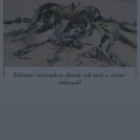
Élőhalott növények és állatok: mik azok a „zombi”
élőlények?