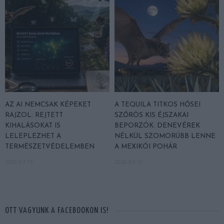
AZ AI NEMCSAK KÉPEKET
A TEQUILA TITKOS HŐSEI
RAJZOL: REJTETT
SZŐRÖS KIS ÉJSZAKAI
KIHALÁSOKAT IS
BEPORZÓK: DENEVÉREK
LELEPLEZHET A
NÉLKÜL SZOMORÚBB LENNE
TERMÉSZETVÉDELEMBEN
A MEXIKÓI POHÁR
2026-07-15
2026-07-10
OTT VAGYUNK A FACEBOOKON IS!