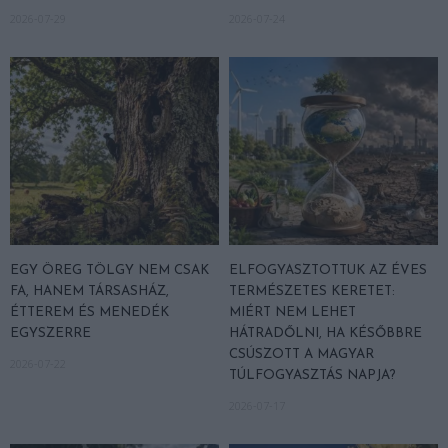
2026-07-29
2026-07-24
EGY ÖREG TÖLGY NEM CSAK
ELFOGYASZTOTTUK AZ ÉVES
FA, HANEM TÁRSASHÁZ,
TERMÉSZETES KERETET:
ÉTTEREM ÉS MENEDÉK
MIÉRT NEM LEHET
EGYSZERRE
HÁTRADŐLNI, HA KÉSŐBBRE
CSÚSZOTT A MAGYAR
2026-07-22
TÚLFOGYASZTÁS NAPJA?
2026-07-17