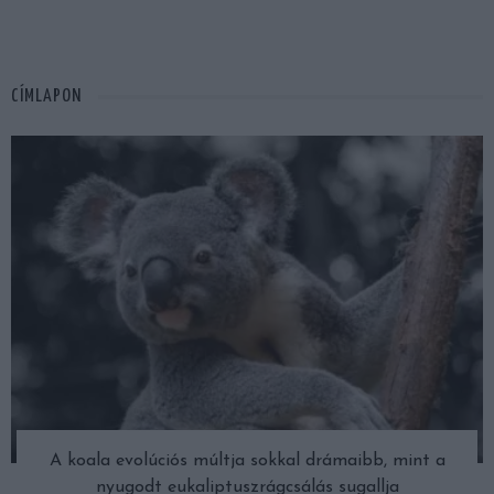
CÍMLAPON
A koala evolúciós múltja sokkal drámaibb, mint a
nyugodt eukaliptuszrágcsálás sugallja