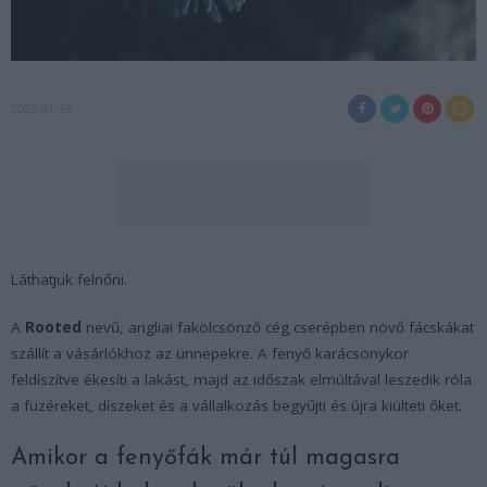
2023-01-13
Láthatjuk felnőni.
A
Rooted
nevű, angliai fakölcsönző cég cserépben növő fácskákat
szállít a vásárlókhoz az ünnepekre. A fenyő karácsonykor
feldíszítve ékesíti a lakást, majd az időszak elmúltával leszedik róla
a füzéreket, díszeket és a vállalkozás begyűjti és újra kiülteti őket.
Amikor a fenyőfák már túl magasra