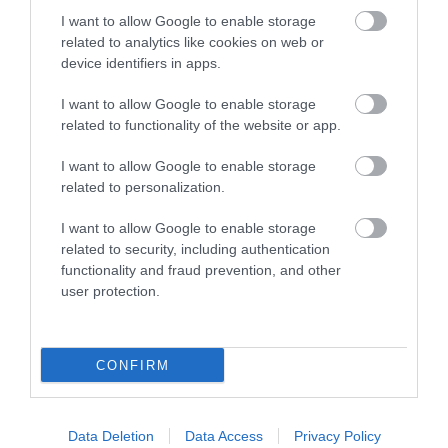
I want to allow Google to enable storage
related to analytics like cookies on web or
device identifiers in apps.
I want to allow Google to enable storage
NEM CSAK A FÖLD
HŐKUPOLA MAGYARORSZÁG
related to functionality of the website or app.
SZOMJAZIK: LÉGKÖRI ASZÁLY
FELETT: MI EZ A LÁTHATATLAN
SZÍVJA KI A VIZET A
FEDŐ, ÉS MI TÖRTÉNIK
I want to allow Google to enable storage
NÖVÉNYEKBŐL
ALATTA A TERMÉSZETTEL?
related to personalization.
2026-08-04
2026-08-03
I want to allow Google to enable storage
related to security, including authentication
functionality and fraud prevention, and other
user protection.
CONFIRM
Data Deletion
Data Access
Privacy Policy