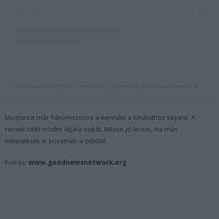
Sara Tomkins (crazy tree lady) (@rooted_christmastrees) által megosztott bejegyzés
Mostanra már háromszoros a kereslet a kínálathoz képest. A
remek ötlet hódító útjára indult. Milyen jó lenne, ha más
települések is követnék a példát!
Forrás:
www.goodnewsnetwork.org