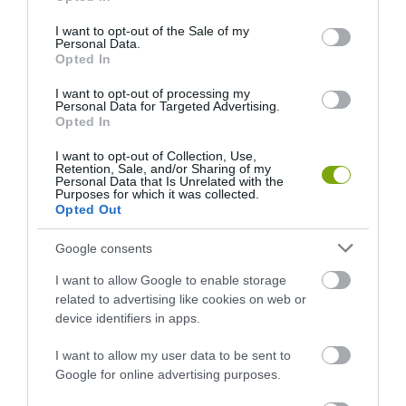
use your data for below specified purposes in below Google
consent section.
I want to opt-out of the Sale of my
Personal Data.
Opted In
I want to opt-out of processing my
Personal Data for Targeted Advertising.
Opted In
I want to opt-out of Collection, Use,
A KOALA EVOLÚCIÓS MÚLTJA
A KORALLZÁTONY NEM CSAK
Retention, Sale, and/or Sharing of my
Personal Data that Is Unrelated with the
SOKKAL DRÁMAIBB, MINT A
SZÍNES HALAKBÓL ÁLL: MOST
Purposes for which it was collected.
NYUGODT
500 EDDIG ISMERETLEN
Opted Out
EUKALIPTUSZRÁGCSÁLÁS
LAKÓJÁT MUTATTA MEG
SUGALLJA
Google consents
2026-08-06
2026-08-07
I want to allow Google to enable storage
related to advertising like cookies on web or
device identifiers in apps.
I want to allow my user data to be sent to
Google for online advertising purposes.