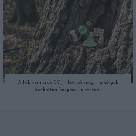
A fák nem csak CO₂-t kötnek meg – a kérgük
konkrétan “megeszi” a metánt