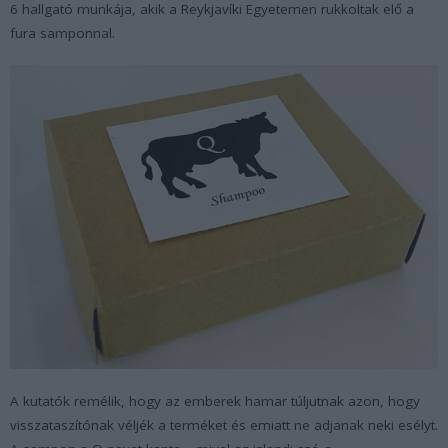
6 hallgató munkája, akik a Reykjavíki Egyetemen rukkoltak elő a
fura samponnal.
A kutatók remélik, hogy az emberek hamar túljutnak azon, hogy
visszataszítónak véljék a terméket és emiatt ne adjanak neki esélyt.