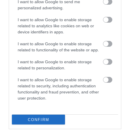
I want to allow Google to send me
personalized advertising.
I want to allow Google to enable storage
related to analytics like cookies on web or
NEM CSAK A FÖLD
HŐKUPOLA MAGYARORSZÁG
device identifiers in apps.
SZOMJAZIK: LÉGKÖRI ASZÁLY
FELETT: MI EZ A LÁTHATATLAN
SZÍVJA KI A VIZET A
FEDŐ, ÉS MI TÖRTÉNIK
I want to allow Google to enable storage
NÖVÉNYEKBŐL
ALATTA A TERMÉSZETTEL?
related to functionality of the website or app.
2026-08-04
2026-08-03
I want to allow Google to enable storage
related to personalization.
I want to allow Google to enable storage
related to security, including authentication
functionality and fraud prevention, and other
user protection.
CONFIRM
NEM CSAK A RITKASÁGOK
A TERMÉSZET NEM SZERETI