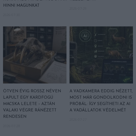
HINNI MAGUNKAT
2026-07-29
2026-07-30
ÖTVEN ÉVIG ROSSZ NÉVEN
A VADKAMERA EDDIG NÉZETT,
LAPULT EGY KARDFOGÚ
MOST MÁR GONDOLKODNI IS
MACSKA LELETE – AZTÁN
PRÓBÁL: ÍGY SEGÍTHETI AZ AI
VALAKI VÉGRE RÁNÉZETT
A VADÁLLATOK VÉDELMÉT
RENDESEN
2026-07-27
2026-07-28