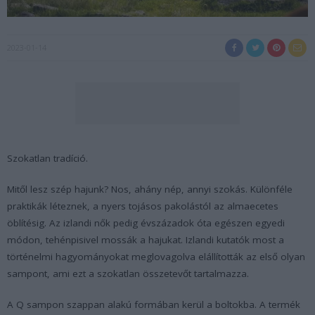
2023-01-14
Szokatlan tradíció.
Mitől lesz szép hajunk? Nos, ahány nép, annyi szokás. Különféle
praktikák léteznek, a nyers tojásos pakolástól az almaecetes
öblítésig. Az izlandi nők pedig évszázadok óta egészen egyedi
módon, tehénpisivel mossák a hajukat. Izlandi kutatók most a
történelmi hagyományokat meglovagolva elállították az első olyan
sampont, ami ezt a szokatlan összetevőt tartalmazza.
A Q sampon szappan alakú formában kerül a boltokba. A termék