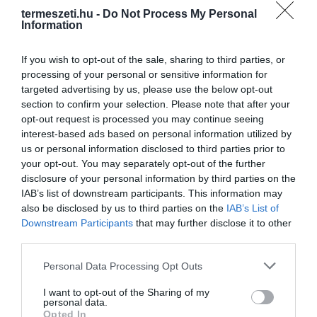
termeszeti.hu -
Do Not Process My Personal
Information
If you wish to opt-out of the sale, sharing to third parties, or
processing of your personal or sensitive information for
ELŐZŐ CIKK
targeted advertising by us, please use the below opt-out
section to confirm your selection. Please note that after your
ÁRVÍZ ELLENI VÉDEKEZÉSNÉL HASZNOSÍTJÁK AZ ÜNNEP
opt-out request is processed you may continue seeing
UTÁN A GYÖKERES KARÁCSONYFÁKAT
interest-based ads based on personal information utilized by
us or personal information disclosed to third parties prior to
your opt-out. You may separately opt-out of the further
KÖVETKEZŐ CIKK
disclosure of your personal information by third parties on the
YELANG VÖLGY: KÜLÖNÖS KŐSZOBROK ERDEJE TISZTELEG
IAB’s list of downstream participants. This information may
AZ EGYKOR A TERÜLETEN ÉLT TÖRZS ELŐTT
also be disclosed by us to third parties on the
IAB’s List of
Downstream Participants
that may further disclose it to other
third parties.
HASONLÓ ÉRDEKESSÉGEK
Please note that this website/app uses one or more Google
Personal Data Processing Opt Outs
services and may gather and store information including but
not limited to your visit or usage behaviour. You may click to
I want to opt-out of the Sharing of my
personal data.
grant or deny consent to Google and its third-party tags to
Opted In