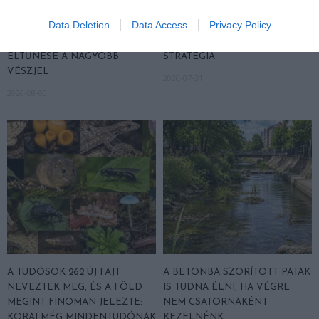
BAJBAN VANNAK: A
AZ EGYHANGÚSÁGOT: A
Data Deletion
Data Access
Privacy Policy
HÉTKÖZNAPI MADARAK ÉS
VÁLTOZATOS NÖVÉNYZET
PILLANGÓK CSENDES
ASZÁLY IDEJÉN IS OKOSABB
ELTŰNÉSE A NAGYOBB
STRATÉGIA
VÉSZJEL
2026-07-31
2026-08-03
A TUDÓSOK 262 ÚJ FAJT
A BETONBA SZORÍTOTT PATAK
NEVEZTEK MEG, ÉS A FÖLD
IS TUDNA ÉLNI, HA VÉGRE
MEGINT FINOMAN JELEZTE:
NEM CSATORNAKÉNT
KORAI MÉG MINDENTUDÓNAK
KEZELNÉNK