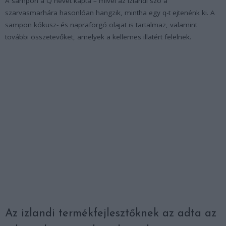
A sampon a Q nevet kapta – mivel az izlandi szó a
szarvasmarhára hasonlóan hangzik, mintha egy q-t ejtenénk ki. A
sampon kókusz- és napraforgó olajat is tartalmaz, valamint
további összetevőket, amelyek a kellemes illatért felelnek.
Az izlandi termékfejlesztőknek az adta az