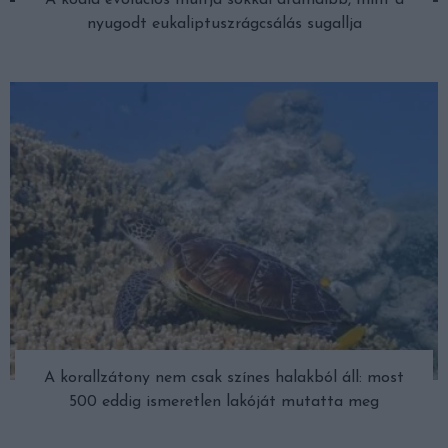
A koala evolúciós múltja sokkal drámaibb, mint a
nyugodt eukaliptuszrágcsálás sugallja
A korallzátony nem csak színes halakból áll: most
500 eddig ismeretlen lakóját mutatta meg