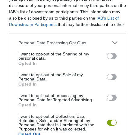
disclosure of your personal information by third parties on the
IAB’s list of downstream participants. This information may
also be disclosed by us to third parties on the
IAB’s List of
Downstream Participants
that may further disclose it to other
third parties.
Please note that this website/app uses one or more Google
Personal Data Processing Opt Outs
services and may gather and store information including but
ELŐZŐ CIKK
not limited to your visit or usage behaviour. You may click to
I want to opt-out of the Sharing of my
personal data.
13 560 KM-T TETT MEG EGY MADÁR PIHENŐ NÉLKÜL A
grant or deny consent to Google and its third-party tags to
Opted In
VÁNDORLÁSA SORA
use your data for below specified purposes in below Google
consent section.
I want to opt-out of the Sale of my
Personal Data.
KÖVETKEZŐ CIKK
Opted In
ÁRVÍZ ELLENI VÉDEKEZÉSNÉL HASZNOSÍTJÁK AZ ÜNNEP
I want to opt-out of processing my
UTÁN A GYÖKERES KARÁCSONYFÁKAT
Personal Data for Targeted Advertising.
Opted In
I want to opt-out of Collection, Use,
Retention, Sale, and/or Sharing of my
HASONLÓ ÉRDEKESSÉGEK
Personal Data that Is Unrelated with the
Purposes for which it was collected.
Opted Out