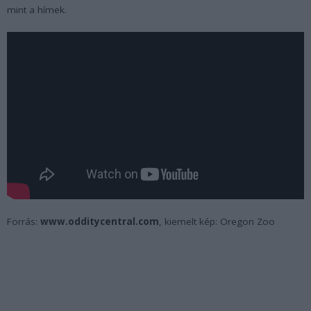
mint a hímek.
Forrás:
www.odditycentral.com
, kiemelt kép: Oregon Zoo