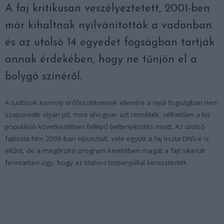
A faj kritikusan veszélyeztetett, 2001-ben
már kihaltnak nyilvánították a vadonban
és az utolsó 14 egyedet fogságban tartják
annak érdekében, hogy ne tűnjön el a
bolygó színéről.
A tudósok komoly erőfeszítéseinek ellenére a nyúl fogságban nem
szaporodik olyan jól, mint ahogyan azt remélték, vélhetően a kis
populáció következtében fellépő beltenyésztés miatt. Az utolsó
fajtiszta hím 2006-ban elpusztult, vele együtt a faj tiszta DNS-e is
eltűnt, de a megőrzési program keretében magát a fajt sikerült
fenntartani úgy, hogy az Idaho-i törpenyúllal keresztezték.