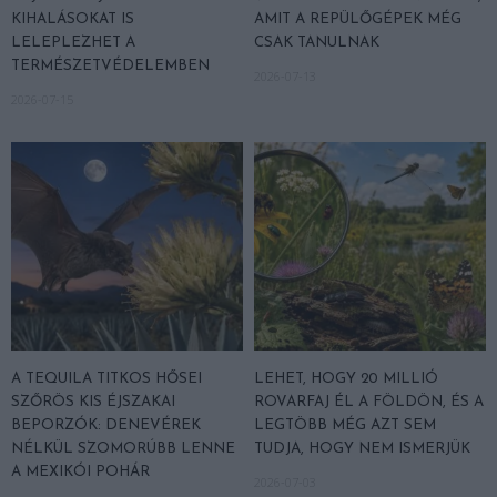
KIHALÁSOKAT IS
AMIT A REPÜLŐGÉPEK MÉG
LELEPLEZHET A
CSAK TANULNAK
TERMÉSZETVÉDELEMBEN
2026-07-13
2026-07-15
A TEQUILA TITKOS HŐSEI
LEHET, HOGY 20 MILLIÓ
SZŐRÖS KIS ÉJSZAKAI
ROVARFAJ ÉL A FÖLDÖN, ÉS A
BEPORZÓK: DENEVÉREK
LEGTÖBB MÉG AZT SEM
NÉLKÜL SZOMORÚBB LENNE
TUDJA, HOGY NEM ISMERJÜK
A MEXIKÓI POHÁR
2026-07-03