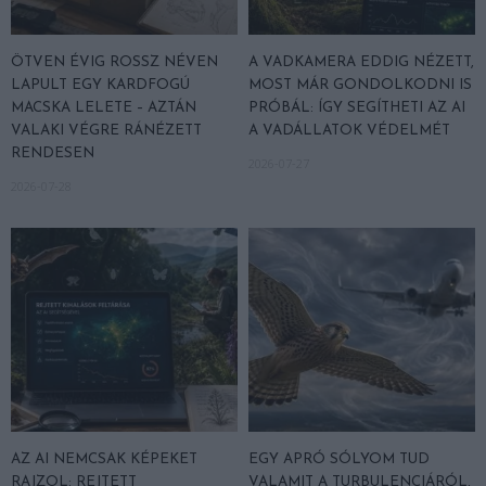
ÖTVEN ÉVIG ROSSZ NÉVEN
A VADKAMERA EDDIG NÉZETT,
LAPULT EGY KARDFOGÚ
MOST MÁR GONDOLKODNI IS
MACSKA LELETE – AZTÁN
PRÓBÁL: ÍGY SEGÍTHETI AZ AI
VALAKI VÉGRE RÁNÉZETT
A VADÁLLATOK VÉDELMÉT
RENDESEN
2026-07-27
2026-07-28
AZ AI NEMCSAK KÉPEKET
EGY APRÓ SÓLYOM TUD
RAJZOL: REJTETT
VALAMIT A TURBULENCIÁRÓL,