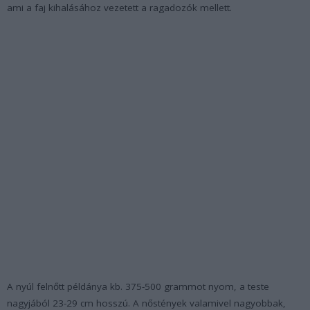
ami a faj kihalásához vezetett a ragadozók mellett.
A nyúl felnőtt példánya kb. 375-500 grammot nyom, a teste
nagyjából 23-29 cm hosszú. A nőstények valamivel nagyobbak,