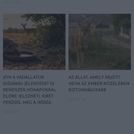
2026-07-10
JÖN A VADÁLLATOK
AZ ÁLLAT, AMELY RÁJÖTT:
IDŐJÁRÁS-JELENTÉSE? ÚJ
NÉHA AZ EMBER KÖZELÉBEN
RENDSZER HÓNAPOKKAL
BIZTONSÁGOSABB
ELŐRE JELEZHETI, KIKET
2026-06-24
PERZSEL MEG A HŐSÉG
2026-07-01