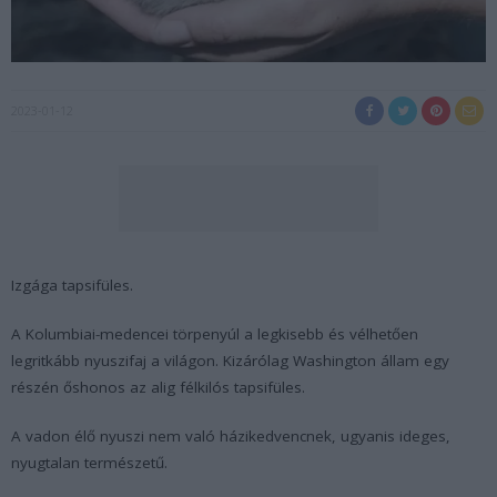
2023-01-12
Izgága tapsifüles.
A Kolumbiai-medencei törpenyúl a legkisebb és vélhetően
legritkább nyuszifaj a világon. Kizárólag Washington állam egy
részén őshonos az alig félkilós tapsifüles.
A vadon élő nyuszi nem való házikedvencnek, ugyanis ideges,
nyugtalan természetű.