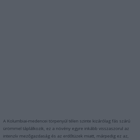
A Kolumbiai-medencei törpenyúl télen szinte kizárólag fás szárú
ürömmel táplálkozik, ez a növény egyre inkább visszaszorul az
intenzív mezőgazdaság és az erdőtüzek miatt, márpedig ez az,