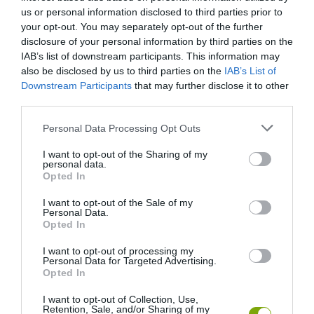
us or personal information disclosed to third parties prior to
your opt-out. You may separately opt-out of the further
disclosure of your personal information by third parties on the
IAB’s list of downstream participants. This information may
also be disclosed by us to third parties on the
IAB’s List of
Downstream Participants
that may further disclose it to other
third parties.
Please note that this website/app uses one or more Google
Personal Data Processing Opt Outs
services and may gather and store information including but
not limited to your visit or usage behaviour. You may click to
I want to opt-out of the Sharing of my
personal data.
grant or deny consent to Google and its third-party tags to
Opted In
use your data for below specified purposes in below Google
consent section.
ELŐZŐ CIKK
I want to opt-out of the Sale of my
Personal Data.
Opted In
A JÉG ALATT NEM ÜRESSÉG VAN: ÓRIÁSI REJTETT TÁJ HÚZÓDIK
KELET-ANTARKTISZ MÉLYÉN
I want to opt-out of processing my
Personal Data for Targeted Advertising.
Opted In
KÖVETKEZŐ CIKK
I want to opt-out of Collection, Use,
A NÖVÉNYEK, AMELYEK NEM KÉRNEK ÚTLEVELET — ÉS A
Retention, Sale, and/or Sharing of my