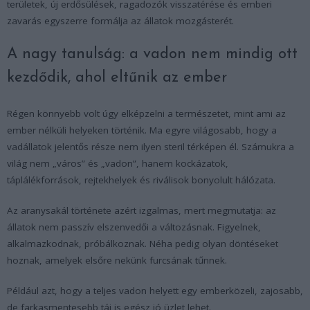
területek, új erdősülések, ragadozók visszatérése és emberi
zavarás egyszerre formálja az állatok mozgásterét.
A nagy tanulság: a vadon nem mindig ott
kezdődik, ahol eltűnik az ember
Régen könnyebb volt úgy elképzelni a természetet, mint ami az
ember nélküli helyeken történik. Ma egyre világosabb, hogy a
vadállatok jelentős része nem ilyen steril térképen él. Számukra a
világ nem „város” és „vadon”, hanem kockázatok,
táplálékforrások, rejtekhelyek és riválisok bonyolult hálózata.
Az aranysakál története azért izgalmas, mert megmutatja: az
állatok nem passzív elszenvedői a változásnak. Figyelnek,
alkalmazkodnak, próbálkoznak. Néha pedig olyan döntéseket
hoznak, amelyek elsőre nekünk furcsának tűnnek.
Például azt, hogy a teljes vadon helyett egy emberközeli, zajosabb,
de farkasmentesebb táj is egész jó üzlet lehet.