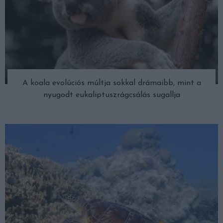
A koala evolúciós múltja sokkal drámaibb, mint a
nyugodt eukaliptuszrágcsálás sugallja