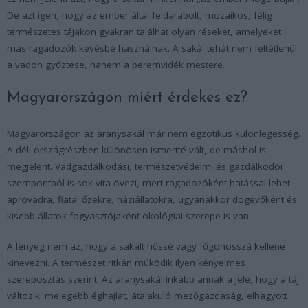
De azt igen, hogy az ember által feldarabolt, mozaikos, félig
természetes tájakon gyakran találhat olyan réseket, amelyeket
más ragadozók kevésbé használnak. A sakál tehát nem feltétlenül
a vadon győztese, hanem a peremvidék mestere.
Magyarországon miért érdekes ez?
Magyarországon az aranysakál már nem egzotikus különlegesség.
A déli országrészben különösen ismertté vált, de máshol is
megjelent. Vadgazdálkodási, természetvédelmi és gazdálkodói
szempontból is sok vita övezi, mert ragadozóként hatással lehet
apróvadra, fiatal őzekre, háziállatokra, ugyanakkor dögevőként és
kisebb állatok fogyasztójaként ökológiai szerepe is van.
A lényeg nem az, hogy a sakált hőssé vagy főgonosszá kellene
kinevezni. A természet ritkán működik ilyen kényelmes
szereposztás szerint. Az aranysakál inkább annak a jele, hogy a táj
változik: melegebb éghajlat, átalakuló mezőgazdaság, elhagyott