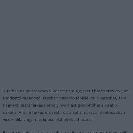
A farkas és az aranysakál között nem egyszerű baráti viszony van.
Mindkettő ragadozó, részben hasonló táplálékot is kereshet, és a
nagyobb testű farkas komoly nyomást gyakorolhat a kisebb
sakálra. Ahol a farkas erősebb, ott a sakál sokszor óvatosabban
viselkedik, vagy más típusú élőhelyeket használ.
Ez nem jelenti azt, hogy a sakál mindenhol „az ember mögé bújik”.