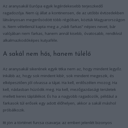
Az aranysakál Európa egyik legérdekesebb terjeszkedő
ragadozója. Nem új állat a kontinensen, de az utóbbi évtizedekben
látványosan megerősödött több régióban, köztük Magyarországon
is. Nem véletlenül kapta meg a „nádi farkas” népies nevet, bár
valójában nem farkas, hanem annál kisebb, óvatosabb, rendkívül
alkalmazkodóképes kutyaféle.
A sakál nem hős, hanem túlélő
Az aranysakál sikerének egyik titka nem az, hogy mindent legyőz.
Inkább az, hogy sok mindent kibír, sok mindent megeszik, és
elképesztően jól olvassa a tájat. Ha kell, erdőszélen mozog. Ha
kell, nádasban húzódik meg. Ha kell, mezőgazdasági területek
mellett keres táplálékot. És ha a nagyobb ragadozók, például a
farkasok túl erősek egy adott élőhelyen, akkor a sakál máshol
próbálkozik.
Itt jön a történet furcsa csavarja: az emberi jelenlét bizonyos