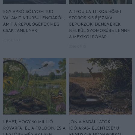
EGY APRÓ SÓLYOM TUD
A TEQUILA TITKOS HŐSEI
VALAMIT A TURBULENCIÁRÓL,
SZŐRÖS KIS ÉJSZAKAI
AMIT A REPÜLŐGÉPEK MÉG
BEPORZÓK: DENEVÉREK
CSAK TANULNAK
NÉLKÜL SZOMORÚBB LENNE
A MEXIKÓI POHÁR
2026-07-13
2026-07-10
LEHET, HOGY 20 MILLIÓ
JÖN A VADÁLLATOK
ROVARFAJ ÉL A FÖLDÖN, ÉS A
IDŐJÁRÁS-JELENTÉSE? ÚJ
LEGTÖBB MÉG AZT SEM
RENDSZER HÓNAPOKKAL