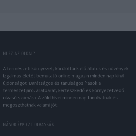
MI EZ AZ OLDAL?
A természeti környezet, körülöttünk élő állatok és növények
izgalmas életét bemutató online magazin minden nap kínál
újdonságot. Barátságos és tanulságos írások a
természetjáró, állatbarát, kertészkedő és környezetvédő
olvasó számára. A zöld hívei minden nap tanulhatnak és
megoszthatnak valami jót.
MÁSOK ÉPP EZT OLVASSÁK