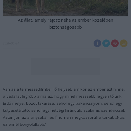
Az állat, amely rájött: néha az ember közelében
biztonságosabb
2026-06-24
Van az a természetfilmbe illő helyzet, amikor az ember azt hinné,
a vadállat legfőbb álma az, hogy minél messzebb legyen tőlünk.
Erdő mélye, bozót takarása, sehol egy bakancsnyom, sehol egy
kutyasétáltató, sehol egy hétvégi kiránduló szalámis szendviccsel.
Aztán jön az aranysakál, és finoman megköszörüli a torkát: „Nos,
ez ennél bonyolultabb.”