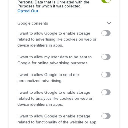
MELEGEDŐ KLÍMA MÉG SEGÍTHET IS NEKIK
Personal Data that Is Unrelated with the
Purposes for which it was collected.
Opted Out
Google consents
HASONLÓ ÉRDEKESSÉGEK
I want to allow Google to enable storage
related to advertising like cookies on web or
device identifiers in apps.
I want to allow my user data to be sent to
Google for online advertising purposes.
I want to allow Google to send me
personalized advertising.
I want to allow Google to enable storage
related to analytics like cookies on web or
A KOALA EVOLÚCIÓS MÚLTJA
A KORALLZÁTONY NEM CSAK
device identifiers in apps.
SOKKAL DRÁMAIBB, MINT A
SZÍNES HALAKBÓL ÁLL: MOST
NYUGODT
500 EDDIG ISMERETLEN
I want to allow Google to enable storage
EUKALIPTUSZRÁGCSÁLÁS
LAKÓJÁT MUTATTA MEG
related to functionality of the website or app.
SUGALLJA
2026-08-06