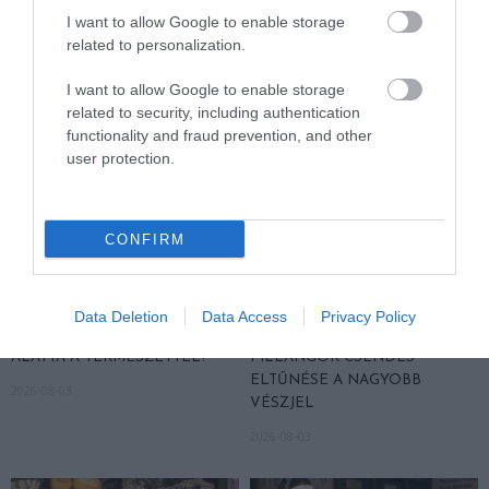
2026-08-07
I want to allow Google to enable storage
related to personalization.
I want to allow Google to enable storage
related to security, including authentication
functionality and fraud prevention, and other
user protection.
CONFIRM
HŐKUPOLA MAGYARORSZÁG
NEM CSAK A RITKASÁGOK
FELETT: MI EZ A LÁTHATATLAN
BAJBAN VANNAK: A
Data Deletion
Data Access
Privacy Policy
FEDŐ, ÉS MI TÖRTÉNIK
HÉTKÖZNAPI MADARAK ÉS
ALATTA A TERMÉSZETTEL?
PILLANGÓK CSENDES
ELTŰNÉSE A NAGYOBB
2026-08-03
VÉSZJEL
2026-08-03