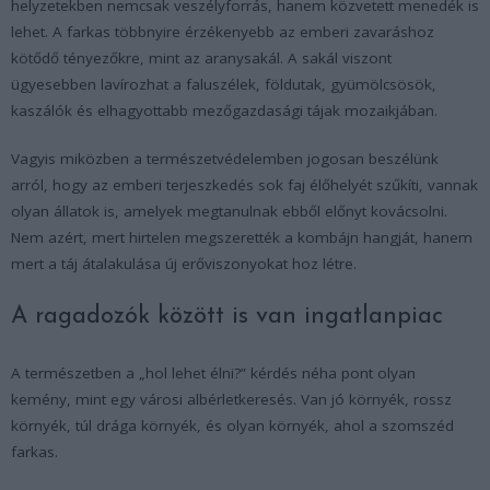
helyzetekben nemcsak veszélyforrás, hanem közvetett menedék is
lehet. A farkas többnyire érzékenyebb az emberi zavaráshoz
kötődő tényezőkre, mint az aranysakál. A sakál viszont
ügyesebben lavírozhat a faluszélek, földutak, gyümölcsösök,
kaszálók és elhagyottabb mezőgazdasági tájak mozaikjában.
Vagyis miközben a természetvédelemben jogosan beszélünk
arról, hogy az emberi terjeszkedés sok faj élőhelyét szűkíti, vannak
olyan állatok is, amelyek megtanulnak ebből előnyt kovácsolni.
Nem azért, mert hirtelen megszerették a kombájn hangját, hanem
mert a táj átalakulása új erőviszonyokat hoz létre.
A ragadozók között is van ingatlanpiac
A természetben a „hol lehet élni?” kérdés néha pont olyan
kemény, mint egy városi albérletkeresés. Van jó környék, rossz
környék, túl drága környék, és olyan környék, ahol a szomszéd
farkas.