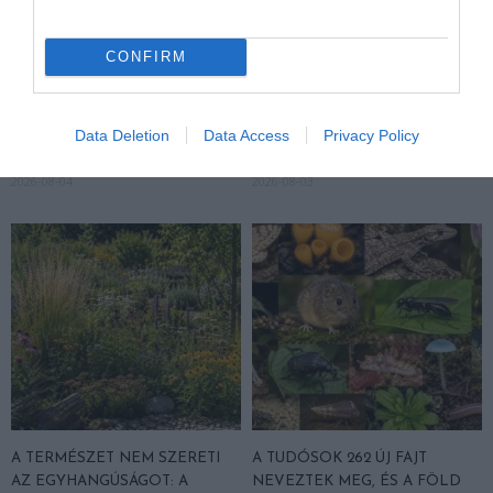
CONFIRM
KIRÁNDULÁS PANNONHALMA
HŐKUPOLA MAGYARORSZÁG
KÖRNYÉKÉN: TERMÉSZET,
FELETT: MI EZ A LÁTHATATLAN
SZŐLŐ ÉS KOMLÓ
FEDŐ, ÉS MI TÖRTÉNIK
Data Deletion
Data Access
Privacy Policy
TALÁLKOZÁSA
ALATTA A TERMÉSZETTEL?
2026-08-04
2026-08-03
A TERMÉSZET NEM SZERETI
A TUDÓSOK 262 ÚJ FAJT
AZ EGYHANGÚSÁGOT: A
NEVEZTEK MEG, ÉS A FÖLD