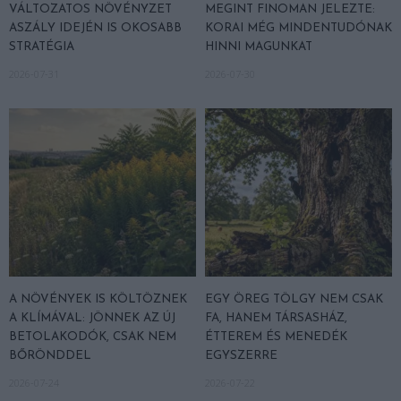
VÁLTOZATOS NÖVÉNYZET
MEGINT FINOMAN JELEZTE:
ASZÁLY IDEJÉN IS OKOSABB
KORAI MÉG MINDENTUDÓNAK
STRATÉGIA
HINNI MAGUNKAT
2026-07-31
2026-07-30
A NÖVÉNYEK IS KÖLTÖZNEK
EGY ÖREG TÖLGY NEM CSAK
A KLÍMÁVAL: JÖNNEK AZ ÚJ
FA, HANEM TÁRSASHÁZ,
BETOLAKODÓK, CSAK NEM
ÉTTEREM ÉS MENEDÉK
BŐRÖNDDEL
EGYSZERRE
2026-07-24
2026-07-22