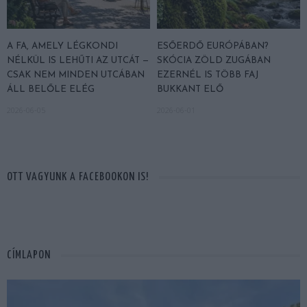
A FA, AMELY LÉGKONDI
ESŐERDŐ EURÓPÁBAN?
NÉLKÜL IS LEHŰTI AZ UTCÁT —
SKÓCIA ZÖLD ZUGÁBAN
CSAK NEM MINDEN UTCÁBAN
EZERNÉL IS TÖBB FAJ
ÁLL BELŐLE ELÉG
BUKKANT ELŐ
2026-06-05
2026-06-01
OTT VAGYUNK A FACEBOOKON IS!
CÍMLAPON