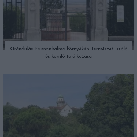
Kirándulás Pannonhalma környékén: természet, szőlő
és komló találkozása