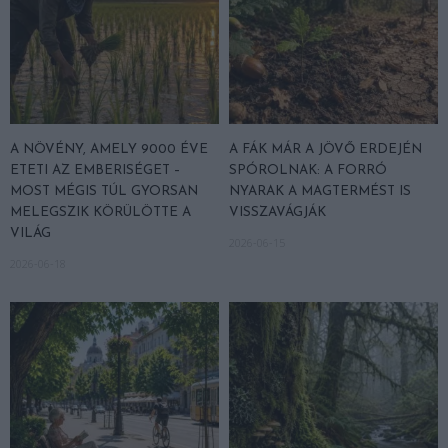
A NÖVÉNY, AMELY 9000 ÉVE
A FÁK MÁR A JÖVŐ ERDEJÉN
ETETI AZ EMBERISÉGET –
SPÓROLNAK: A FORRÓ
MOST MÉGIS TÚL GYORSAN
NYARAK A MAGTERMÉST IS
MELEGSZIK KÖRÜLÖTTE A
VISSZAVÁGJÁK
VILÁG
2026-06-15
2026-06-18