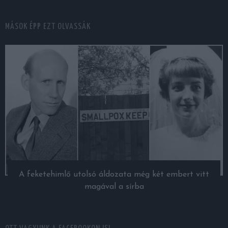
MÁSOK ÉPP EZT OLVASSÁK
A feketehimlő utolsó áldozata még két embert vitt
magával a sírba