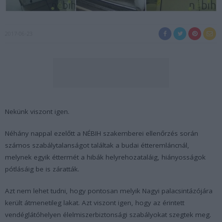
2017-06-23
Nekünk viszont igen.
Néhány nappal ezelőtt a NÉBIH szakemberei ellenőrzés során
számos szabálytalanságot találtak a budai étteremláncnál,
melynek egyik éttermét a hibák helyrehozataláig, hiányosságok
pótlásáig be is záratták.
Azt nem lehet tudni, hogy pontosan melyik Nagyi palacsintázójára
került átmenetileg lakat. Azt viszont igen, hogy az érintett
vendéglátóhelyen élelmiszerbiztonsági szabályokat szegtek meg.