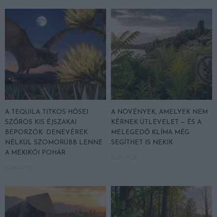
A TEQUILA TITKOS HŐSEI
A NÖVÉNYEK, AMELYEK NEM
SZŐRÖS KIS ÉJSZAKAI
KÉRNEK ÚTLEVELET — ÉS A
BEPORZÓK: DENEVÉREK
MELEGEDŐ KLÍMA MÉG
NÉLKÜL SZOMORÚBB LENNE
SEGÍTHET IS NEKIK
A MEXIKÓI POHÁR
2026-06-26
2026-07-10