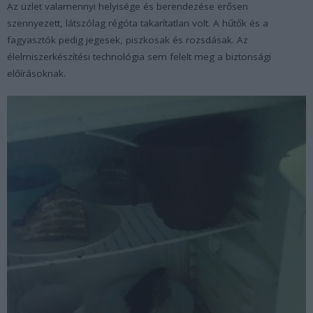
Az üzlet valamennyi helyisége és berendezése erősen
szennyezett, látszólag régóta takarítatlan volt. A hűtők és a
fagyasztók pedig jegesek, piszkosak és rozsdásak. Az
élelmiszerkészítési technológia sem felelt meg a biztonsági
előírásoknak.