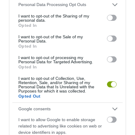
Please note that this website/app uses one or more Google
Personal Data Processing Opt Outs
services and may gather and store information including but
not limited to your visit or usage behaviour. You may click to
I want to opt-out of the Sharing of my
personal data.
grant or deny consent to Google and its third-party tags to
Opted In
use your data for below specified purposes in below Google
consent section.
I want to opt-out of the Sale of my
Personal Data.
Opted In
I want to opt-out of processing my
Personal Data for Targeted Advertising.
Opted In
I want to opt-out of Collection, Use,
Retention, Sale, and/or Sharing of my
Personal Data that Is Unrelated with the
Purposes for which it was collected.
Opted Out
Google consents
I want to allow Google to enable storage
related to advertising like cookies on web or
device identifiers in apps.