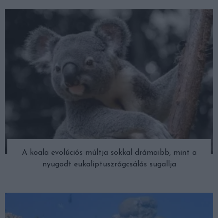
A koala evolúciós múltja sokkal drámaibb, mint a
nyugodt eukaliptuszrágcsálás sugallja