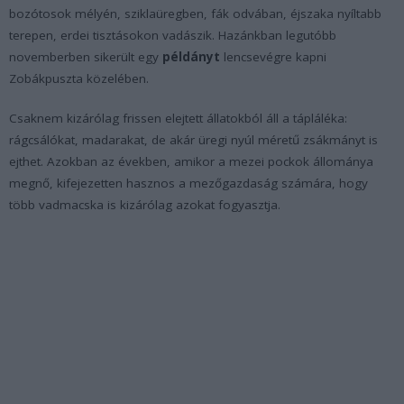
bozótosok mélyén, sziklaüregben, fák odvában, éjszaka nyíltabb
terepen, erdei tisztásokon vadászik. Hazánkban legutóbb
novemberben sikerült egy
példányt
lencsevégre kapni
Zobákpuszta közelében.
Csaknem kizárólag frissen elejtett állatokból áll a tápláléka:
rágcsálókat, madarakat, de akár üregi nyúl méretű zsákmányt is
ejthet. Azokban az években, amikor a mezei pockok állománya
megnő, kifejezetten hasznos a mezőgazdaság számára, hogy
több vadmacska is kizárólag azokat fogyasztja.