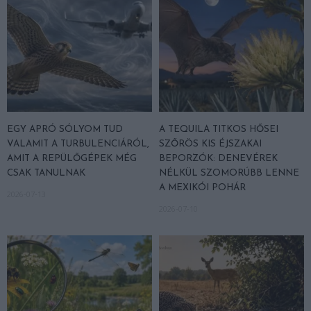
EGY APRÓ SÓLYOM TUD
A TEQUILA TITKOS HŐSEI
VALAMIT A TURBULENCIÁRÓL,
SZŐRÖS KIS ÉJSZAKAI
AMIT A REPÜLŐGÉPEK MÉG
BEPORZÓK: DENEVÉREK
CSAK TANULNAK
NÉLKÜL SZOMORÚBB LENNE
A MEXIKÓI POHÁR
2026-07-13
2026-07-10