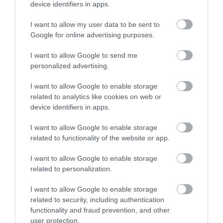
device identifiers in apps.
A KOALA EVOLÚCIÓS MÚLTJA
A KORALLZÁTONY NEM CSAK
I want to allow my user data to be sent to
SOKKAL DRÁMAIBB, MINT A
SZÍNES HALAKBÓL ÁLL: MOST
Google for online advertising purposes.
NYUGODT
500 EDDIG ISMERETLEN
EUKALIPTUSZRÁGCSÁLÁS
LAKÓJÁT MUTATTA MEG
I want to allow Google to send me
SUGALLJA
personalized advertising.
2026-08-06
2026-08-07
I want to allow Google to enable storage
related to analytics like cookies on web or
device identifiers in apps.
I want to allow Google to enable storage
related to functionality of the website or app.
I want to allow Google to enable storage
related to personalization.
I want to allow Google to enable storage
related to security, including authentication
HŐKUPOLA MAGYARORSZÁG
NEM CSAK A RITKASÁGOK
functionality and fraud prevention, and other
FELETT: MI EZ A LÁTHATATLAN
BAJBAN VANNAK: A
user protection.