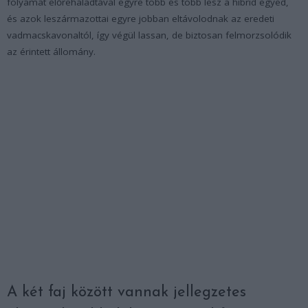
folyamat előrehaladtával egyre több és több lesz a hibrid egyed,
és azok leszármazottai egyre jobban eltávolodnak az eredeti
vadmacskavonaltól, így végül lassan, de biztosan felmorzsolódik
az érintett állomány.
A két faj között vannak jellegzetes