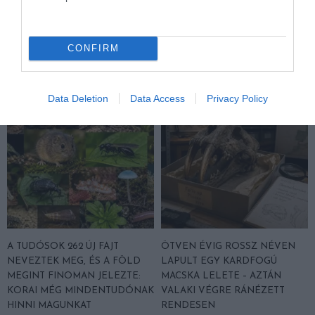
FEDŐ, ÉS MI TÖRTÉNIK
HÉTKÖZNAPI MADARAK ÉS
ALATTA A TERMÉSZETTEL?
PILLANGÓK CSENDES
ELTŰNÉSE A NAGYOBB
2026-08-03
CONFIRM
VÉSZJEL
2026-08-03
Data Deletion
Data Access
Privacy Policy
A TUDÓSOK 262 ÚJ FAJT
ÖTVEN ÉVIG ROSSZ NÉVEN
NEVEZTEK MEG, ÉS A FÖLD
LAPULT EGY KARDFOGÚ
MEGINT FINOMAN JELEZTE:
MACSKA LELETE – AZTÁN
KORAI MÉG MINDENTUDÓNAK
VALAKI VÉGRE RÁNÉZETT
HINNI MAGUNKAT
RENDESEN