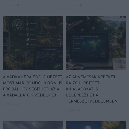
2026-07-30
2026-07-28
A VADKAMERA EDDIG NÉZETT,
AZ AI NEMCSAK KÉPEKET
MOST MÁR GONDOLKODNI IS
RAJZOL: REJTETT
PRÓBÁL: ÍGY SEGÍTHETI AZ AI
KIHALÁSOKAT IS
A VADÁLLATOK VÉDELMÉT
LELEPLEZHET A
TERMÉSZETVÉDELEMBEN
2026-07-27
2026-07-15