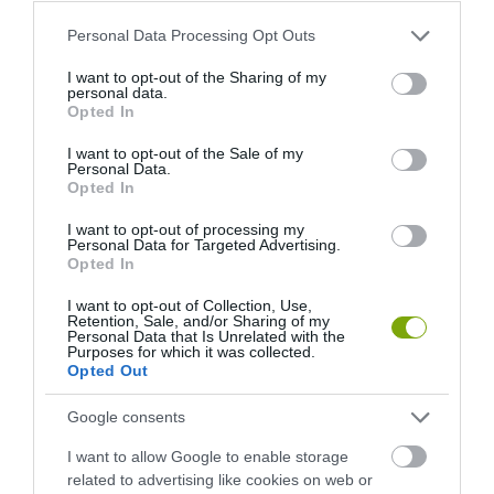
ELŐZŐ CIKK
Please note that this website/app uses one or more Google
Personal Data Processing Opt Outs
A JELENTUDATOS EVÉS GYAKORLATÁNAK ELŐNYEI
services and may gather and store information including but
not limited to your visit or usage behaviour. You may click to
I want to opt-out of the Sharing of my
personal data.
grant or deny consent to Google and its third-party tags to
KÖVETKEZŐ CIKK
Opted In
use your data for below specified purposes in below Google
KIDERÜLT, HOGY MILYEN ÍZŰ ÉS ILLATÚ LEHETETT AZ ŐSI
consent section.
I want to opt-out of the Sale of my
Personal Data.
RÓMAI BOR
Opted In
I want to opt-out of processing my
Personal Data for Targeted Advertising.
HASONLÓ ÉRDEKESSÉGEK
Opted In
I want to opt-out of Collection, Use,
Retention, Sale, and/or Sharing of my
Personal Data that Is Unrelated with the
Purposes for which it was collected.
Opted Out
Google consents
I want to allow Google to enable storage
related to advertising like cookies on web or