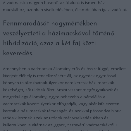
A vadmacska nagyon hasonlít az általunk is ismert házi
macskához, azonban viselkedésében, életmódjában igazi vadállat.
Fennmaradását nagymértékben
veszélyezteti a házimacskával történő
hibridizáció, azaz a két faj közti
keveredés.
Amennyiben a vadmacska-állomány erős és összefüggő, emellett
kiterjedt élőhely is rendelkezésére áll, az egyedek egymással
könnyen találkozhatnak. Ilyenkor nem keresik házi macskák
közelségét, sőt üldözik őket. Amint viszont megfogyatkozik és
megritkul egy állomány, egyre nehezebb a pártalálás a
vadmacskák között. Ilyenkor elfogadják, vagy akár kifejezetten
keresik a házi macskák társaságát, és azokkal párosodva hibrid
utódaik lesznek. Ezek az utódok már viselkedésükben és
küllemükben is eltérnek az „igazi”, tisztavérű vadmacskáktól. E