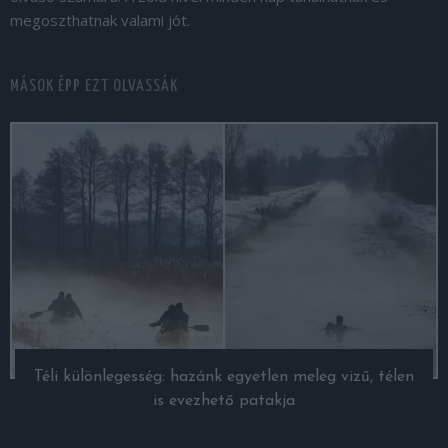
megoszthatnak valami jót.
MÁSOK ÉPP EZT OLVASSÁK
Téli különlegesség: hazánk egyetlen meleg vizű, télen
is evezhető patakja