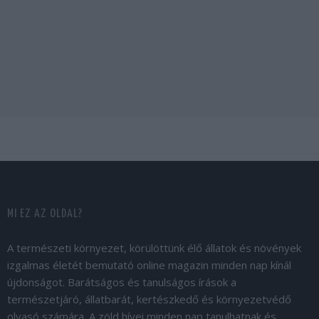
MI EZ AZ OLDAL?
A természeti környezet, körülöttünk élő állatok és növények
izgalmas életét bemutató online magazin minden nap kínál
újdonságot. Barátságos és tanulságos írások a
természetjáró, állatbarát, kertészkedő és környezetvédő
olvasó számára. A zöld hívei minden nap tanulhatnak és