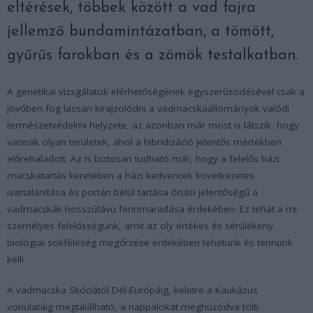
eltérések, többek között a vad fajra
jellemző bundamintázatban, a tömött,
gyűrűs farokban és a zömök testalkatban.
A genetikai vizsgálatok elérhetőségének egyszerűsödésével csak a
jövőben fog lassan kirajzolódni a vadmacskaállományok valódi
természetvédelmi helyzete, az azonban már most is látszik, hogy
vannak olyan területek, ahol a hibridizáció jelentős mértékben
előrehaladott. Az is biztosan tudható már, hogy a felelős házi
macskatartás keretében a házi kedvencek következetes
ivartalanítása és portán belül tartása óriási jelentőségű a
vadmacskák hosszútávú fennmaradása érdekében. Ez tehát a mi
személyes felelősségünk, amit az oly értékes és sérülékeny
biológiai sokféleség megőrzése érdekében tehetünk és tennünk
kell!
A vadmacska Skóciától Dél-Európáig, keletre a Kaukázus
vonulatáig megtalálható, a nappalokat meghúzódva tölti