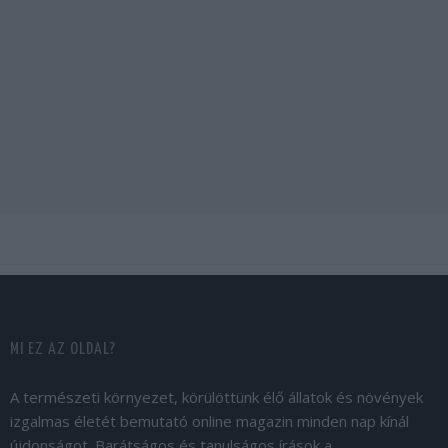
MI EZ AZ OLDAL?
A természeti környezet, körülöttünk élő állatok és növények
izgalmas életét bemutató online magazin minden nap kínál
újdonságot. Barátságos és tanulságos írások a