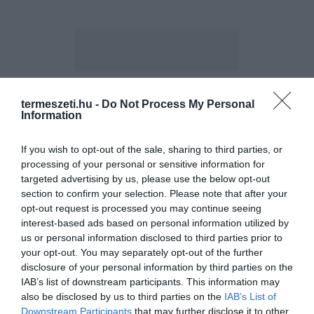
termeszeti.hu -
Do Not Process My Personal
ELŐZŐ CIKK
Information
A TÜCSÖKLISZT LENNE A JÖVŐ ELEDELE?
If you wish to opt-out of the sale, sharing to third parties, or
processing of your personal or sensitive information for
KÖVETKEZŐ CIKK
targeted advertising by us, please use the below opt-out
section to confirm your selection. Please note that after your
AZ INDIAI FÉRFI, AKI SAJÁT KÉT KEZÉVEL ÜLTETETT EGY 550
opt-out request is processed you may continue seeing
HEKTÁROS ERDŐT
interest-based ads based on personal information utilized by
us or personal information disclosed to third parties prior to
your opt-out. You may separately opt-out of the further
disclosure of your personal information by third parties on the
HASONLÓ ÉRDEKESSÉGEK
IAB’s list of downstream participants. This information may
also be disclosed by us to third parties on the
IAB’s List of
Downstream Participants
that may further disclose it to other