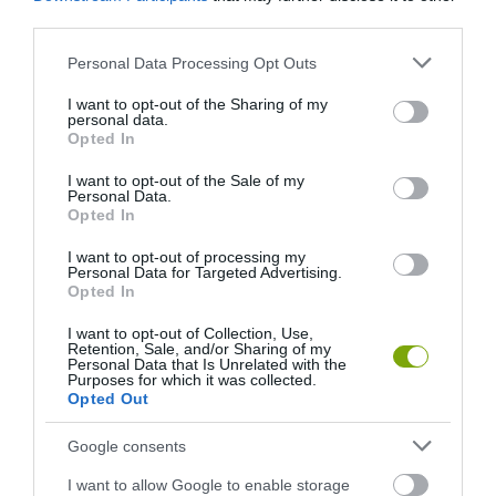
third parties.
Please note that this website/app uses one or more Google
Personal Data Processing Opt Outs
services and may gather and store information including but
not limited to your visit or usage behaviour. You may click to
I want to opt-out of the Sharing of my
personal data.
grant or deny consent to Google and its third-party tags to
Opted In
use your data for below specified purposes in below Google
consent section.
I want to opt-out of the Sale of my
Personal Data.
Opted In
A KORALLZÁTONY NEM CSAK
KIRÁNDULÁS A
SZÍNES HALAKBÓL ÁLL: MOST
PANNONHALMI
I want to opt-out of processing my
500 EDDIG ISMERETLEN
ARBORÉTUMBA
Personal Data for Targeted Advertising.
LAKÓJÁT MUTATTA MEG
Opted In
2026-08-04
2026-08-06
I want to opt-out of Collection, Use,
Retention, Sale, and/or Sharing of my
Personal Data that Is Unrelated with the
Purposes for which it was collected.
Opted Out
Google consents
I want to allow Google to enable storage