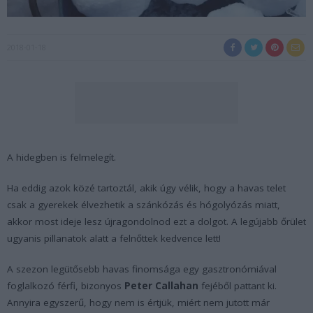
2018-01-18
A hidegben is felmelegít.
Ha eddig azok közé tartoztál, akik úgy vélik, hogy a havas telet
csak a gyerekek élvezhetik a szánkózás és hógolyózás miatt,
akkor most ideje lesz újragondolnod ezt a dolgot. A legújabb őrület
ugyanis pillanatok alatt a felnőttek kedvence lett!
A szezon legütősebb havas finomsága egy gasztronómiával
foglalkozó férfi, bizonyos
Peter Callahan
fejéből pattant ki.
Annyira egyszerű, hogy nem is értjük, miért nem jutott már