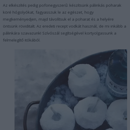
Az elkészítés pedig pofonegyszerű: készítsünk pálinkás poharak
köré hógolyókat, fagyasszuk le az egészet, hogy
megkeményedjen, majd távolítsuk el a poharat és a helyére
öntsünk röviditalt. Az eredeti recept vodkát használ, de mi inkább a
pálinkára szavazunk! Szívószál segítségével kortyolgassunk a
felmelegítő itókából.