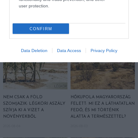
PANNONHALMI FŐAPÁTSÁG
SÖRFŐZDÉBE, A BENCÉS
user protection.
PINCÉSZETÉBE
APÁTSÁG HABOS OLDALÁRA
2026-08-04
2026-08-04
CONFIRM
Data Deletion
Data Access
Privacy Policy
NEM CSAK A FÖLD
HŐKUPOLA MAGYARORSZÁG
SZOMJAZIK: LÉGKÖRI ASZÁLY
FELETT: MI EZ A LÁTHATATLAN
SZÍVJA KI A VIZET A
FEDŐ, ÉS MI TÖRTÉNIK
NÖVÉNYEKBŐL
ALATTA A TERMÉSZETTEL?
2026-08-04
2026-08-03