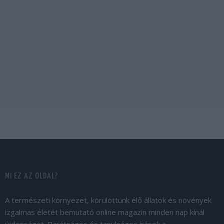
MI EZ AZ OLDAL?
A természeti környezet, körülöttünk élő állatok és növények
izgalmas életét bemutató online magazin minden nap kínál
újdonságot. Barátságos és tanulságos írások a