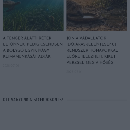
A TENGER ALATTI RÉTEK
JÖN A VADÁLLATOK
ELTŰNNEK, PEDIG CSENDBEN
IDŐJÁRÁS-JELENTÉSE? ÚJ
A BOLYGÓ EGYIK NAGY
RENDSZER HÓNAPOKKAL
KLÍMAMUNKÁSÁT ADJÁK
ELŐRE JELEZHETI, KIKET
PERZSEL MEG A HŐSÉG
2026-07-06
2026-07-01
OTT VAGYUNK A FACEBOOKON IS!