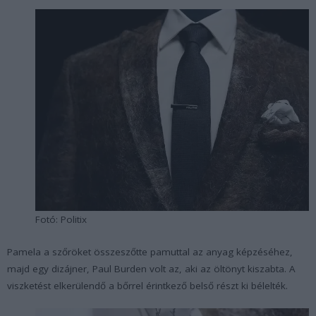
Fotó: Politix
Pamela a szőröket összeszőtte pamuttal az anyag képzéséhez,
majd egy dizájner, Paul Burden volt az, aki az öltönyt kiszabta. A
viszketést elkerülendő a bőrrel érintkező belső részt ki bélelték.