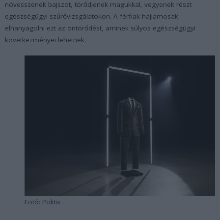
növesszenek bajszot, törődjenek magukkal, vegyenek részt
egészségügyi szűrővizsgálatokon. A férfiak hajlamosak
elhanyagolni ezt az öntörődést, aminek súlyos egészségügyi
következményei lehetnek.
Fotó: Politix