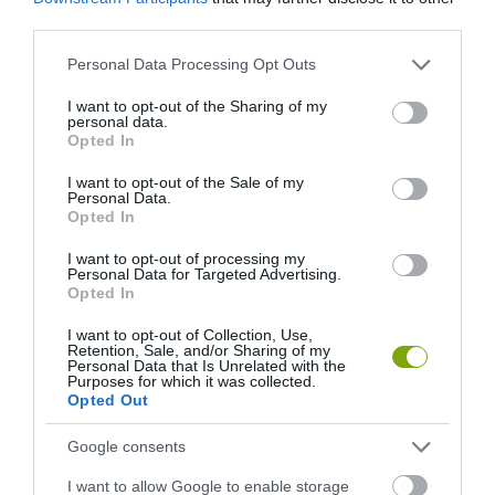
third parties.
Please note that this website/app uses one or more Google
ELŐZŐ CIKK
Personal Data Processing Opt Outs
services and may gather and store information including but
AKKORA KRUMPLIT TALÁLTAK A KERTJÜKBEN, MINT EGY
not limited to your visit or usage behaviour. You may click to
I want to opt-out of the Sharing of my
personal data.
KISEBB KUTYA
grant or deny consent to Google and its third-party tags to
Opted In
use your data for below specified purposes in below Google
consent section.
I want to opt-out of the Sale of my
KÖVETKEZŐ CIKK
Personal Data.
Opted In
ÚJ, KÜLÖNLEGES MÓDON KÉPZŐDÖTT BARLANGOT
ISMERTEK FEL A MÁTRAVEREBÉLY MELLETT
I want to opt-out of processing my
Personal Data for Targeted Advertising.
Opted In
I want to opt-out of Collection, Use,
HASONLÓ ÉRDEKESSÉGEK
Retention, Sale, and/or Sharing of my
Personal Data that Is Unrelated with the
Purposes for which it was collected.
Opted Out
Google consents
I want to allow Google to enable storage