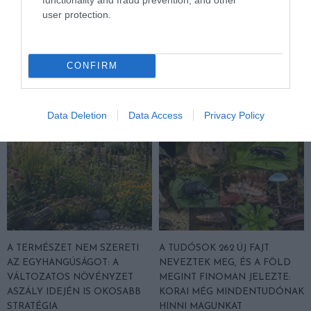
NEM CSAK A FÖLD
HŐKUPOLA MAGYARORSZÁG
user protection.
SZOMJAZIK: LÉGKÖRI ASZÁLY
FELETT: MI EZ A LÁTHATATLAN
SZÍVJA KI A VIZET A
FEDŐ, ÉS MI TÖRTÉNIK
NÖVÉNYEKBŐL
ALATTA A TERMÉSZETTEL?
CONFIRM
2026-08-04
2026-08-03
Data Deletion
Data Access
Privacy Policy
A TERMÉSZET NEM SZERETI
A TUDÓSOK 262 ÚJ FAJT
AZ EGYHANGÚSÁGOT: A
NEVEZTEK MEG, ÉS A FÖLD
VÁLTOZATOS NÖVÉNYZET
MEGINT FINOMAN JELEZTE:
ASZÁLY IDEJÉN IS OKOSABB
KORAI MÉG MINDENTUDÓNAK
STRATÉGIA
HINNI MAGUNKAT