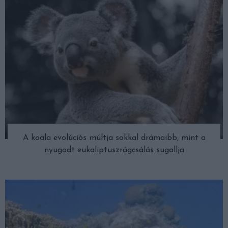
A koala evolúciós múltja sokkal drámaibb, mint a
nyugodt eukaliptuszrágcsálás sugallja