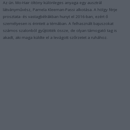
Az ún. Mo-Hair öltöny különleges anyaga egy ausztrál
látványművész, Pamela Kleeman-Passi alkotása. A hölgy férje
prosztata- és vastagbélrákban hunyt el 2016-ban, ezért ő
személyesen is érintett a témában. A felhasznált bajuszokat
számos szalonból gyűjtötték össze, de olyan támogató tag is
akadt, aki maga küldte el a levágott szőrzetet a ruhához.