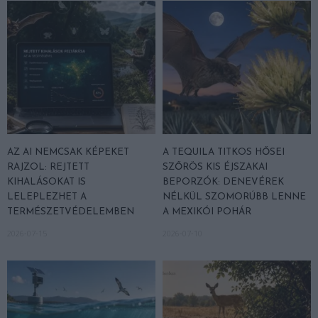
AZ AI NEMCSAK KÉPEKET
A TEQUILA TITKOS HŐSEI
RAJZOL: REJTETT
SZŐRÖS KIS ÉJSZAKAI
KIHALÁSOKAT IS
BEPORZÓK: DENEVÉREK
LELEPLEZHET A
NÉLKÜL SZOMORÚBB LENNE
TERMÉSZETVÉDELEMBEN
A MEXIKÓI POHÁR
2026-07-15
2026-07-10