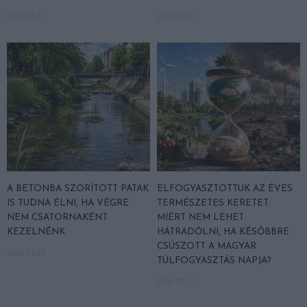
2026-07-31
2026-07-30
A BETONBA SZORÍTOTT PATAK
ELFOGYASZTOTTUK AZ ÉVES
IS TUDNA ÉLNI, HA VÉGRE
TERMÉSZETES KERETET:
NEM CSATORNAKÉNT
MIÉRT NEM LEHET
KEZELNÉNK
HÁTRADŐLNI, HA KÉSŐBBRE
CSÚSZOTT A MAGYAR
2026-07-29
TÚLFOGYASZTÁS NAPJA?
2026-07-17